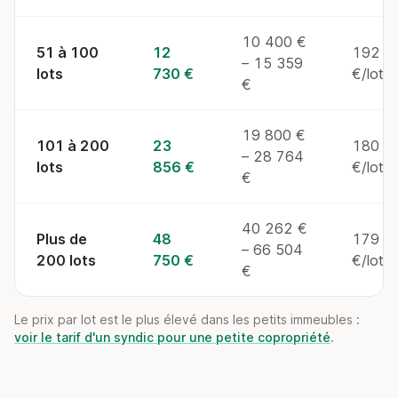
10 400 €
51 à 100
12
192
– 15 359
lots
730 €
€/lot/
€
19 800 €
101 à 200
23
180
– 28 764
lots
856 €
€/lot/
€
40 262 €
Plus de
48
179
– 66 504
200 lots
750 €
€/lot/
€
Le prix par lot est le plus élevé dans les petits immeubles :
voir le tarif d'un syndic pour une petite copropriété
.