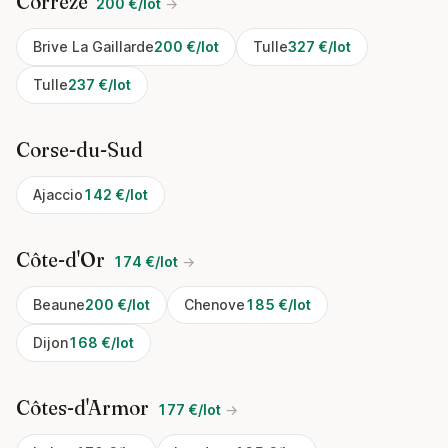
Corrèze
200 €/lot
→
Brive La Gaillarde
200 €/lot
Tulle
327 €/lot
Tulle
237 €/lot
Corse-du-Sud
Ajaccio
142 €/lot
Côte-d'Or
174 €/lot
→
Beaune
200 €/lot
Chenove
185 €/lot
Dijon
168 €/lot
Côtes-d'Armor
177 €/lot
→