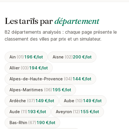
Les tarifs par
département
82 départements analysés : chaque page présente le
classement des villes par prix et un simulateur.
Ain
(01)
196 €/lot
Aisne
(02)
200 €/lot
Allier
(03)
194 €/lot
Alpes-de-Haute-Provence
(04)
144 €/lot
Alpes-Maritimes
(06)
195 €/lot
Ardèche
(07)
149 €/lot
Aube
(10)
149 €/lot
Aude
(11)
193 €/lot
Aveyron
(12)
155 €/lot
Bas-Rhin
(67)
190 €/lot