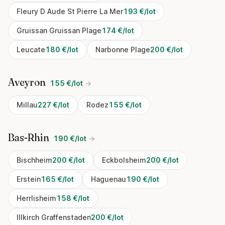
Fleury D Aude St Pierre La Mer
193 €/lot
Gruissan Gruissan Plage
174 €/lot
Leucate
180 €/lot
Narbonne Plage
200 €/lot
Aveyron
155 €/lot
→
Millau
227 €/lot
Rodez
155 €/lot
Bas-Rhin
190 €/lot
→
Bischheim
200 €/lot
Eckbolsheim
200 €/lot
Erstein
165 €/lot
Haguenau
190 €/lot
Herrlisheim
158 €/lot
Illkirch Graffenstaden
200 €/lot