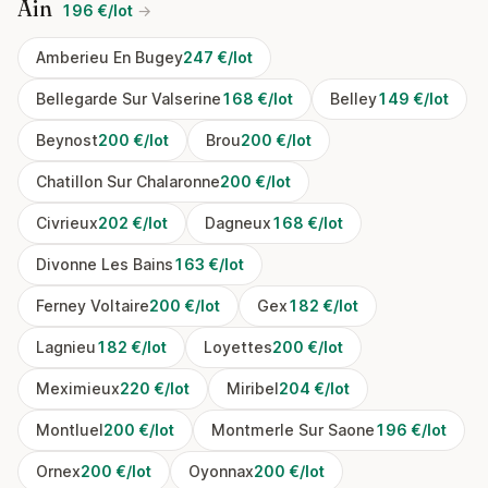
Ain
196 €/lot
→
Amberieu En Bugey
247 €/lot
Bellegarde Sur Valserine
168 €/lot
Belley
149 €/lot
Beynost
200 €/lot
Brou
200 €/lot
Chatillon Sur Chalaronne
200 €/lot
Civrieux
202 €/lot
Dagneux
168 €/lot
Divonne Les Bains
163 €/lot
Ferney Voltaire
200 €/lot
Gex
182 €/lot
Lagnieu
182 €/lot
Loyettes
200 €/lot
Meximieux
220 €/lot
Miribel
204 €/lot
Montluel
200 €/lot
Montmerle Sur Saone
196 €/lot
Ornex
200 €/lot
Oyonnax
200 €/lot