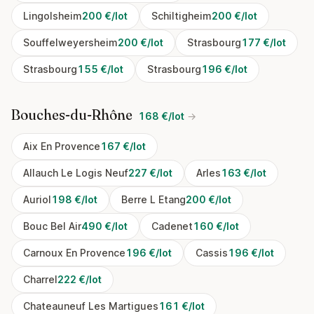
Lingolsheim
200 €/lot
Schiltigheim
200 €/lot
Souffelweyersheim
200 €/lot
Strasbourg
177 €/lot
Strasbourg
155 €/lot
Strasbourg
196 €/lot
Bouches-du-Rhône
168 €/lot
→
Aix En Provence
167 €/lot
Allauch Le Logis Neuf
227 €/lot
Arles
163 €/lot
Auriol
198 €/lot
Berre L Etang
200 €/lot
Bouc Bel Air
490 €/lot
Cadenet
160 €/lot
Carnoux En Provence
196 €/lot
Cassis
196 €/lot
Charrel
222 €/lot
Chateauneuf Les Martigues
161 €/lot