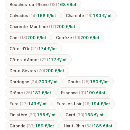
Bouches-du-Rhône
(13)
168 €/lot
Calvados
(14)
168 €/lot
Charente
(16)
180 €/lot
Charente-Maritime
(17)
200 €/lot
Cher
(18)
200 €/lot
Corrèze
(19)
200 €/lot
Côte-d'Or
(21)
174 €/lot
Côtes-d'Armor
(22)
177 €/lot
Deux-Sèvres
(79)
200 €/lot
Dordogne
(24)
200 €/lot
Doubs
(25)
180 €/lot
Drôme
(26)
182 €/lot
Essonne
(91)
190 €/lot
Eure
(27)
143 €/lot
Eure-et-Loir
(28)
194 €/lot
Finistère
(29)
185 €/lot
Gard
(30)
168 €/lot
Gironde
(33)
189 €/lot
Haut-Rhin
(68)
185 €/lot