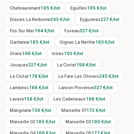
Chateaurenard
195 €/lot
Eguilles
195 €/lot
Ensues La Redonne
245 €/lot
Eyguieres
227 €/lot
Fos Sur Mer
164 €/lot
Fuveau
327 €/lot
Gardanne
185 €/lot
Gignac La Nerthe
163 €/lot
Grans
196 €/lot
Istres
193 €/lot
Jouques
327 €/lot
La Ciotat
198 €/lot
La Ciotat
178 €/lot
La Fare Les Oliviers
245 €/lot
Lambesc
168 €/lot
Lancon Provence
327 €/lot
Lavera
158 €/lot
Les Cadeneaux
198 €/lot
Marignane
156 €/lot
Marseille 01
172 €/lot
Marseille 02
185 €/lot
Marseille 03
160 €/lot
Marseille 04
168 €/lot
Marseille 05
177 €/lot