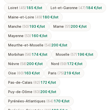
Loiret
(45)
185 €/lot
Lot-et-Garonne
(47)
184 €/lot
Maine-et-Loire
(49)
180 €/lot
Manche
(50)
193 €/lot
Marne
(51)
200 €/lot
Mayenne
(53)
160 €/lot
Meurthe-et-Moselle
(54)
200 €/lot
Morbihan
(56)
174 €/lot
Moselle
(57)
196 €/lot
Nièvre
(58)
200 €/lot
Nord
(59)
172 €/lot
Oise
(60)
163 €/lot
Paris
(75)
219 €/lot
Pas-de-Calais
(62)
172 €/lot
Puy-de-Dôme
(63)
200 €/lot
Pyrénées-Atlantiques
(64)
170 €/lot