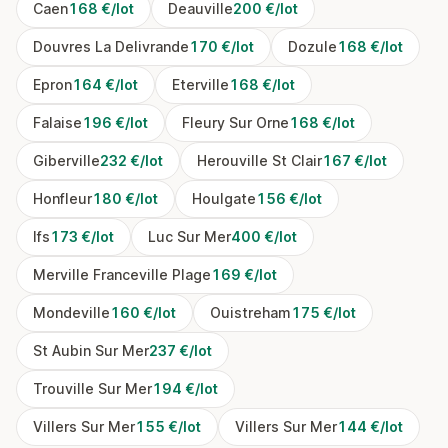
Caen
168 €/lot
Deauville
200 €/lot
Douvres La Delivrande
170 €/lot
Dozule
168 €/lot
Epron
164 €/lot
Eterville
168 €/lot
Falaise
196 €/lot
Fleury Sur Orne
168 €/lot
Giberville
232 €/lot
Herouville St Clair
167 €/lot
Honfleur
180 €/lot
Houlgate
156 €/lot
Ifs
173 €/lot
Luc Sur Mer
400 €/lot
Merville Franceville Plage
169 €/lot
Mondeville
160 €/lot
Ouistreham
175 €/lot
St Aubin Sur Mer
237 €/lot
Trouville Sur Mer
194 €/lot
Villers Sur Mer
155 €/lot
Villers Sur Mer
144 €/lot