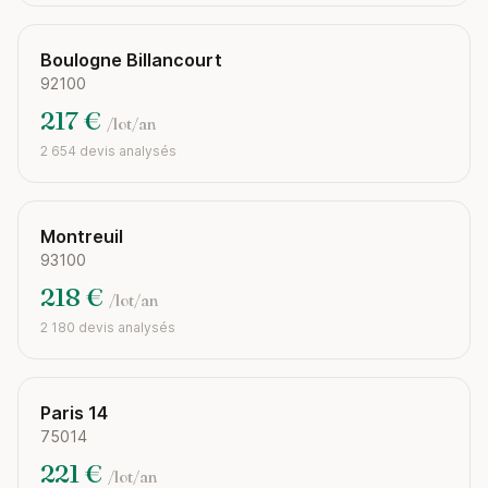
Boulogne Billancourt
92100
217 €
/lot/an
2 654 devis analysés
Montreuil
93100
218 €
/lot/an
2 180 devis analysés
Paris 14
75014
221 €
/lot/an