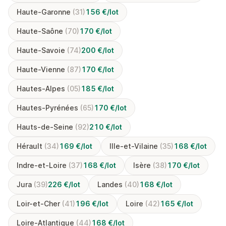
Haute-Garonne
(31)
156 €/lot
Haute-Saône
(70)
170 €/lot
Haute-Savoie
(74)
200 €/lot
Haute-Vienne
(87)
170 €/lot
Hautes-Alpes
(05)
185 €/lot
Hautes-Pyrénées
(65)
170 €/lot
Hauts-de-Seine
(92)
210 €/lot
Hérault
(34)
169 €/lot
Ille-et-Vilaine
(35)
168 €/lot
Indre-et-Loire
(37)
168 €/lot
Isère
(38)
170 €/lot
Jura
(39)
226 €/lot
Landes
(40)
168 €/lot
Loir-et-Cher
(41)
196 €/lot
Loire
(42)
165 €/lot
Loire-Atlantique
(44)
168 €/lot