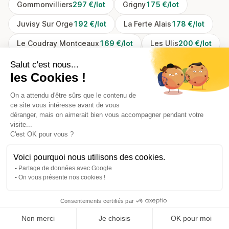
Gommonvilliers
297 €/lot
Grigny
175 €/lot
Juvisy Sur Orge
192 €/lot
La Ferte Alais
178 €/lot
Le Coudray Montceaux
169 €/lot
Les Ulis
200 €/lot
Limours
183 €/lot
Linas
204 €/lot
Salut c'est nous...
les Cookies !
Lisses
192 €/lot
Longjumeau
200 €/lot
On a attendu d'être sûrs que le contenu de
Longpont Sur Orge
196 €/lot
Massy
200 €/lot
ce site vous intéresse avant de vous
déranger, mais on aimerait bien vous accompagner pendant votre
Mennecy
175 €/lot
Montgeron
192 €/lot
visite...
C'est OK pour vous ?
Montlhery
203 €/lot
Morangis
207 €/lot
Voici pourquoi nous utilisons des cookies.
Morigny Champigny
175 €/lot
Partage de données avec Google
On vous présente nos cookies !
Morsang Sur Orge
175 €/lot
Ollainville
184 €/lot
Orsay
192 €/lot
Palaiseau
200 €/lot
Consentements certifiés par
Paray Vieille Poste
205 €/lot
Non merci
Je choisis
OK pour moi