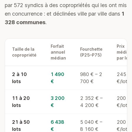
par 572 syndics à des copropriétés qui les ont mis
en concurrence : et déclinées ville par ville dans
1
328 communes
.
Forfait
Prix
Taille de la
Fourchette
annuel
médian
copropriété
(P25–P75)
médian
par lot
Honoraires de syndic en France par taille de copropriété
2 à 10
1 490
980 € – 2
245
lots
€
700 €
€/lot/
11 à 20
3 200
2 352 € –
200
lots
€
4 200 €
€/lot/
21 à 50
6 438
5 040 € –
200
lots
€
8 160 €
€/lot/