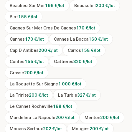
Beaulieu Sur Mer
196 €/lot
Beausoleil
200 €/lot
Biot
155 €/lot
Cagnes Sur Mer Cros De Cagnes
170 €/lot
Cannes
170 €/lot
Cannes La Bocca
160 €/lot
Cap D Antibes
200 €/lot
Carros
158 €/lot
Contes
155 €/lot
Gattieres
320 €/lot
Grasse
200 €/lot
La Roquette Sur Siagne
1 000 €/lot
La Trinite
200 €/lot
La Turbie
327 €/lot
Le Cannet Rocheville
198 €/lot
Mandelieu La Napoule
200 €/lot
Menton
200 €/lot
Mouans Sartoux
202 €/lot
Mougins
200 €/lot