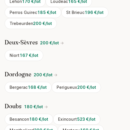
Lehon
170 €/lot
Loudeac
165 €/lot
Perros Guirec
185 €/lot
St Brieuc
196 €/lot
Trebeurden
200 €/lot
Deux-Sèvres
200 €/lot
→
Niort
167 €/lot
Dordogne
200 €/lot
→
Bergerac
168 €/lot
Perigueux
200 €/lot
Doubs
180 €/lot
→
Besancon
180 €/lot
Exincourt
523 €/lot