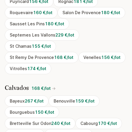
Puyricard
156 €/lot
Rognac
181 €/lot
Roquevaire
160 €/lot
Salon De Provence
180 €/lot
Sausset Les Pins
180 €/lot
Septemes Les Vallons
229 €/lot
St Chamas
155 €/lot
St Remy De Provence
168 €/lot
Venelles
156 €/lot
Vitrolles
174 €/lot
Calvados
168 €/lot
→
Bayeux
267 €/lot
Benouville
159 €/lot
Bourguebus
150 €/lot
Bretteville Sur Odon
240 €/lot
Cabourg
170 €/lot