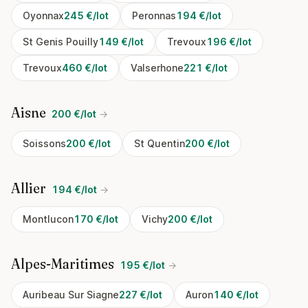
Oyonnax
245 €/lot
Peronnas
194 €/lot
St Genis Pouilly
149 €/lot
Trevoux
196 €/lot
Trevoux
460 €/lot
Valserhone
221 €/lot
Aisne
200 €/lot
→
Soissons
200 €/lot
St Quentin
200 €/lot
Allier
194 €/lot
→
Montlucon
170 €/lot
Vichy
200 €/lot
Alpes-Maritimes
195 €/lot
→
Auribeau Sur Siagne
227 €/lot
Auron
140 €/lot