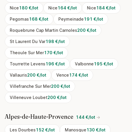
Nice
180 €/lot
Nice
164 €/lot
Nice
184 €/lot
Pegomas
168 €/lot
Peymeinade
191 €/lot
Roquebrune Cap Martin Carnoles
200 €/lot
St Laurent Du Var
198 €/lot
Theoule Sur Mer
170 €/lot
Tourrette Levens
196 €/lot
Valbonne
195 €/lot
Vallauris
200 €/lot
Vence
174 €/lot
Villefranche Sur Mer
200 €/lot
Villeneuve Loubet
200 €/lot
Alpes-de-Haute-Provence
144 €/lot
→
Les Dourbes
152 €/lot
Manosque
130 €/lot