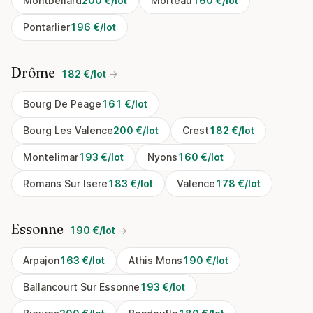
Montbeliard
200 €/lot
Morteau
160 €/lot
Pontarlier
196 €/lot
Drôme
182 €/lot
→
Bourg De Peage
161 €/lot
Bourg Les Valence
200 €/lot
Crest
182 €/lot
Montelimar
193 €/lot
Nyons
160 €/lot
Romans Sur Isere
183 €/lot
Valence
178 €/lot
Essonne
190 €/lot
→
Arpajon
163 €/lot
Athis Mons
190 €/lot
Ballancourt Sur Essonne
193 €/lot