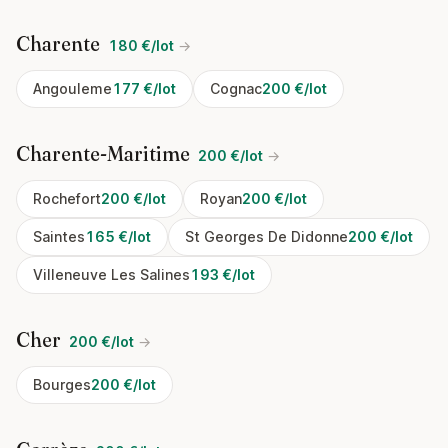
Charente
180 €/lot
→
Angouleme
177 €/lot
Cognac
200 €/lot
Charente-Maritime
200 €/lot
→
Rochefort
200 €/lot
Royan
200 €/lot
Saintes
165 €/lot
St Georges De Didonne
200 €/lot
Villeneuve Les Salines
193 €/lot
Cher
200 €/lot
→
Bourges
200 €/lot