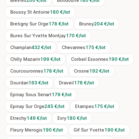
Bievres
200 €/lot
Bondoufle
180 €/lot
Boussy St Antoine
180 €/lot
Bretigny Sur Orge
178 €/lot
Brunoy
204 €/lot
Bures Sur Yvette Montjay
170 €/lot
Champlan
432 €/lot
Chevannes
175 €/lot
Chilly Mazarin
199 €/lot
Corbeil Essonnes
190 €/lot
Courcouronnes
178 €/lot
Crosne
192 €/lot
Dourdan
163 €/lot
Draveil
178 €/lot
Epinay Sous Senart
179 €/lot
Epinay Sur Orge
245 €/lot
Etampes
175 €/lot
Etrechy
149 €/lot
Evry
180 €/lot
Fleury Merogis
190 €/lot
Gif Sur Yvette
190 €/lot