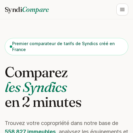
Syndi
Compare
Ouvri
Premier comparateur de tarifs de Syndics créé en
France
Comparez
les Syndics
en 2 minutes
Trouvez votre copropriété dans notre base de
558 827 immeubles
, analysez les équipements et