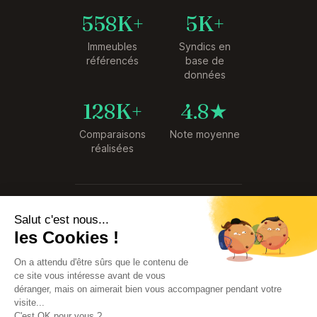
558K+
5K+
Immeubles
Syndics en
référencés
base de
données
128K+
4.8★
Comparaisons
Note moyenne
réalisées
© 2026 SyndiCompare. Tous droits
Salut c'est nous...
réservés.
les Cookies !
Premier comparateur de tarifs de
Syndics créé en France
On a attendu d'être sûrs que le contenu de
Service
Données
ce site vous intéresse avant de vous
gratuit
sécurisées
déranger, mais on aimerait bien vous accompagner pendant votre
visite...
C'est OK pour vous ?