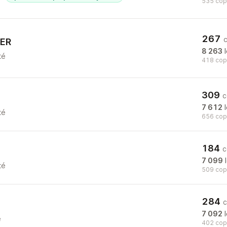
535 copr
267
YER
8 263
l
té
418 copr
309
c
7 612
l
té
656 copr
184
c
7 099
l
té
509 copr
284
c
7 092
l
é
402 copr