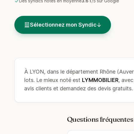
Des syndics notés en moyenne
3.61
/5 sur Google
Sélectionnez mon Syndic
À LYON, dans le département Rhône (Auve
lots. Le mieux noté est
LYMMOBILIER
, ave
avis clients et demandez des devis gratuits.
Questions fréquentes 