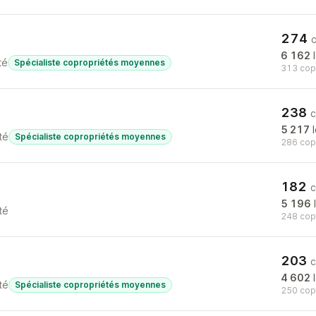
274
6 162
l
té
Spécialiste copropriétés moyennes
313 copr
238
c
5 217
l
té
Spécialiste copropriétés moyennes
286 copr
182
c
5 196
l
té
248 copr
203
c
4 602
l
té
Spécialiste copropriétés moyennes
250 copr