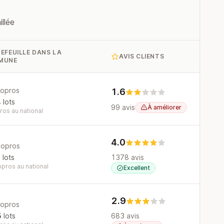
llée
EFEUILLE DANS LA
AVIS CLIENTS
MUNE
opros
1.6
4
lots
99 avis
À améliorer
os au national
4.0
copros
3
lots
1378 avis
pros au national
Excellent
2.9
opros
5
lots
683 avis