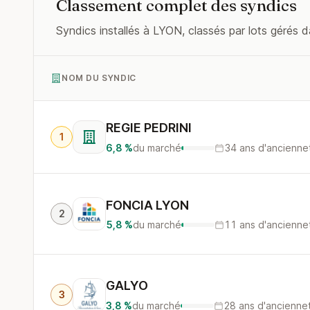
Classement complet des syndics
Syndics installés à LYON, classés par lots gérés d
NOM DU SYNDIC
REGIE PEDRINI
1
6,8 %
du marché
34 ans d'ancienne
FONCIA LYON
2
5,8 %
du marché
11 ans d'ancienne
GALYO
3
3,8 %
du marché
28 ans d'ancienne