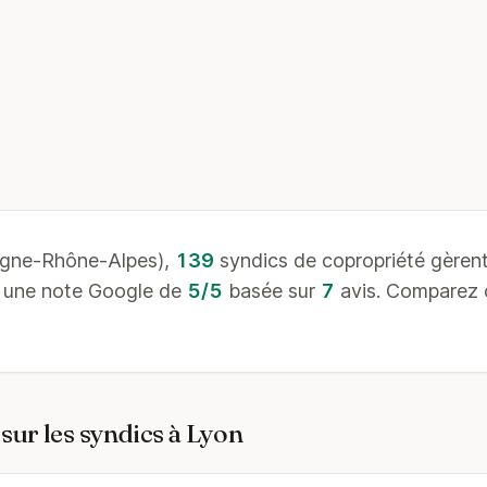
rgne-Rhône-Alpes),
139
syndics de copropriété gèren
c une note Google de
5/5
basée sur
7
avis. Comparez c
sur les syndics à Lyon