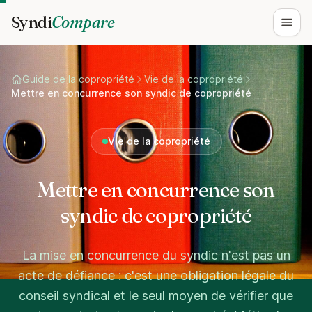
Syndi
Compare
Ouvri
Guide de la copropriété
Vie de la copropriété
Mettre en concurrence son syndic de copropriété
Vie de la copropriété
Mettre en concurrence son
syndic de copropriété
La mise en concurrence du syndic n'est pas un
acte de défiance : c'est une obligation légale du
conseil syndical et le seul moyen de vérifier que