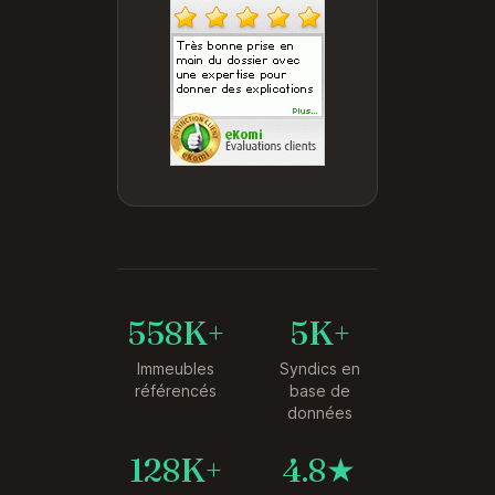
558K+
5K+
Immeubles
Syndics en
référencés
base de
données
128K+
4.8★