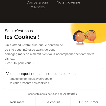
Comparaisons
Note moyenne
réalisées
© 2026 SyndiCompare. Tous droits
Salut c'est nous...
réservés.
les Cookies !
Premier comparateur de tarifs de
Syndics créé en France
On a attendu d'être sûrs que le contenu de
Service
Données
ce site vous intéresse avant de vous
gratuit
sécurisées
déranger, mais on aimerait bien vous accompagner pendant votre
visite...
C'est OK pour vous ?
Voici pourquoi nous utilisons des cookies.
Partage de données avec Google
On vous présente nos cookies !
Consentements certifiés par
© 2016-2026 Syndicompare.
Non merci
Je choisis
OK pour moi