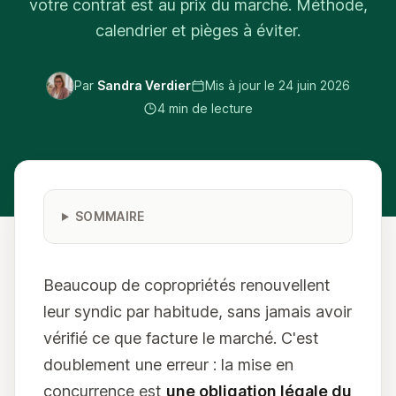
votre contrat est au prix du marché. Méthode,
calendrier et pièges à éviter.
Par
Sandra Verdier
Mis à jour le
24 juin 2026
4 min de lecture
SOMMAIRE
Beaucoup de copropriétés renouvellent
leur syndic par habitude, sans jamais avoir
vérifié ce que facture le marché. C'est
doublement une erreur : la mise en
concurrence est
une obligation légale du