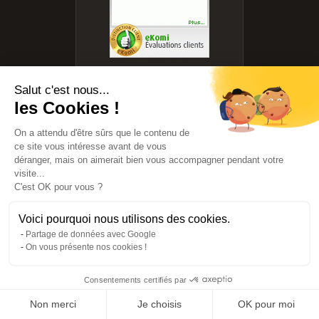
Salut c'est nous...
les Cookies !
On a attendu d'être sûrs que le contenu de
ce site vous intéresse avant de vous
558K+
5K+
déranger, mais on aimerait bien vous accompagner pendant votre
visite...
C'est OK pour vous ?
Immeubles
Syndics en
référencés
base de
données
Voici pourquoi nous utilisons des cookies.
Partage de données avec Google
128K+
4.8★
On vous présente nos cookies !
Comparaisons
Note moyenne
Consentements certifiés par
réalisées
Non merci
Je choisis
OK pour moi