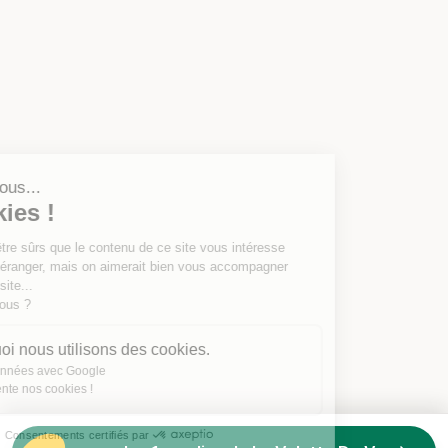
Salut c'est nous...
les Cookies !
On a attendu d'être sûrs que le contenu de ce site vous intéresse
avant de vous déranger, mais on aimerait bien vous accompagner
pendant votre visite...
C'est OK pour vous ?
Voici pourquoi nous utilisons des cookies.
Partage de données avec Google
On vous présente nos cookies !
Consentements certifiés par