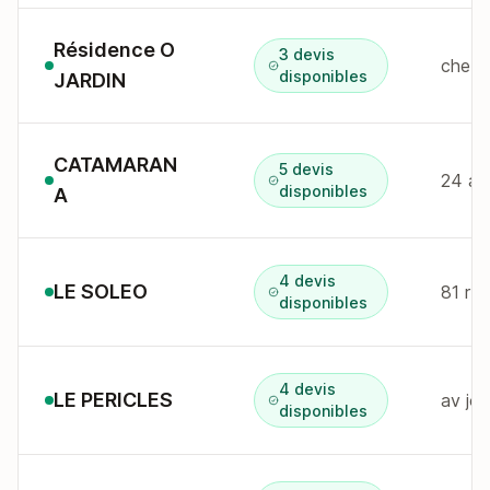
Résidence O
3 devis
che de
disponibles
JARDIN
CATAMARAN
5 devis
24 av
disponibles
A
4 devis
LE SOLEO
81 r 
disponibles
4 devis
LE PERICLES
av jo
disponibles