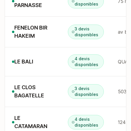
75 r 
disponibles
PARNASSE
FENELON BIR
3 devis
av bi
disponibles
HAKEIM
4 devis
LE BALI
disponibles
LE CLOS
3 devis
503 
disponibles
BAGATELLE
LE
4 devis
disponibles
CATAMARAN