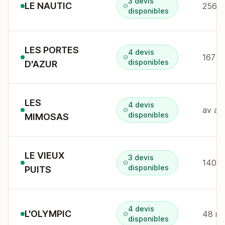
3 devis
LE NAUTIC
256 r
disponibles
LES PORTES
4 devis
167 b
disponibles
D'AZUR
LES
4 devis
av an
disponibles
MIMOSAS
LE VIEUX
3 devis
disponibles
PUITS
4 devis
L'OLYMPIC
48 r 
disponibles