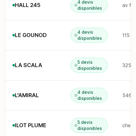
4 devis
HALL 245
av fr
disponibles
4 devis
LE GOUNOD
disponibles
5 devis
LA SCALA
disponibles
4 devis
L'AMIRAL
546 R
disponibles
5 devis
ILOT PLUME
che d
disponibles