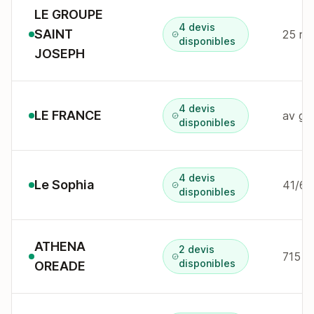
LE GROUPE
4 devis
SAINT
disponibles
JOSEPH
4 devis
LE FRANCE
av ge
disponibles
4 devis
Le Sophia
41/69
disponibles
ATHENA
2 devis
disponibles
OREADE