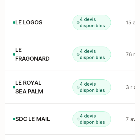
4 devis
LE LOGOS
15 av
disponibles
LE
4 devis
76 r 
disponibles
FRAGONARD
LE ROYAL
4 devis
3 r d
disponibles
SEA PALM
4 devis
SDC LE MAIL
disponibles