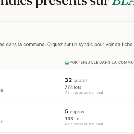
és dans la commune. Cliquez sur un syndic pour voir sa fiche 
PORTEFEUILLE DANS LA COMM
32
copros
774
lots
té
71 copros au national
5
copros
138
lots
té
41 copros au national