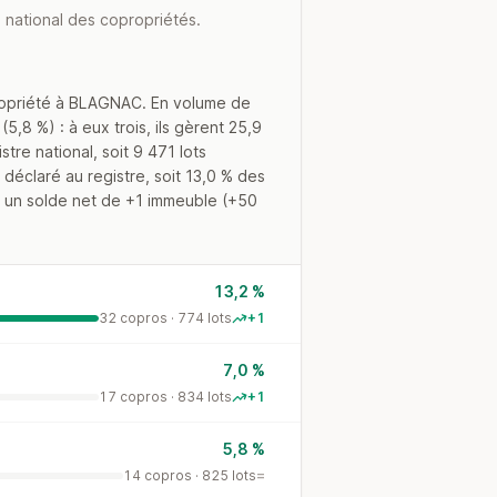
 national des copropriétés.
ropriété à BLAGNAC. En volume de
,8 %) : à eux trois, ils gèrent 25,9
re national, soit 9 471 lots
déclaré au registre, soit 13,0 % des
c un solde net de +1 immeuble (+50
13,2 %
32 copros · 774 lots
+1
7,0 %
17 copros · 834 lots
+1
5,8 %
14 copros · 825 lots
=