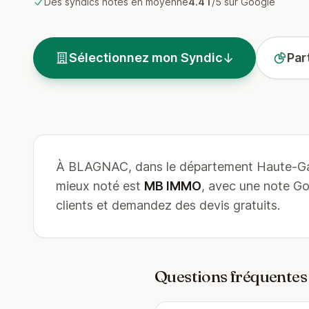
Des syndics notés en moyenne
4.41
/5 sur Google
Sélectionnez mon Syndic
Par
À BLAGNAC, dans le département Haute-Ga
mieux noté est
MB IMMO
, avec une note G
clients et demandez des devis gratuits.
Questions fréquentes 