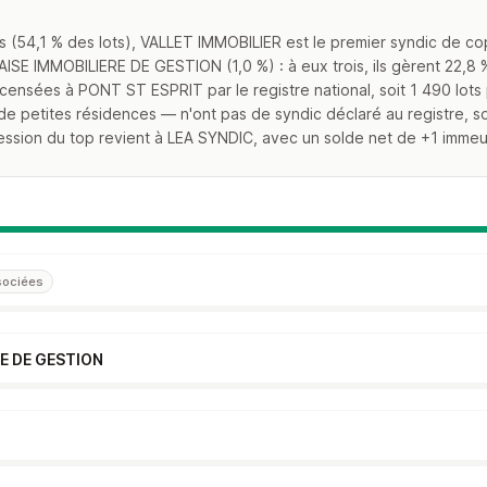
 (54,1 % des lots), VALLET IMMOBILIER est le premier syndic de c
ISE IMMOBILIERE DE GESTION (1,0 %) : à eux trois, ils gèrent 22,8
ecensées à PONT ST ESPRIT par le registre national, soit 1 490 lots
e petites résidences — n'ont pas de syndic déclaré au registre, soi
ression du top revient à LEA SYNDIC, avec un solde net de +1 immeu
ssociées
E DE GESTION