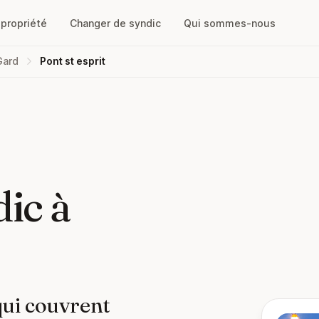
opropriété
Changer de syndic
Qui sommes-nous
Gard
Pont st esprit
ic à
qui couvrent