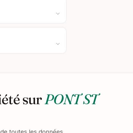
iété sur
PONT ST
et de toutes les données