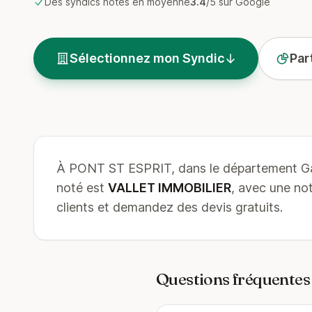
Des syndics notés en moyenne
3.4
/5 sur Google
Sélectionnez mon Syndic
Par
À PONT ST ESPRIT, dans le département Ga
noté est
VALLET IMMOBILIER
, avec une n
clients et demandez des devis gratuits.
Questions fréquentes s