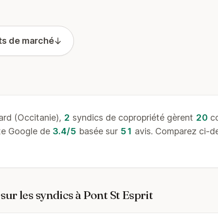
ts de marché
rd (Occitanie),
2
syndics de copropriété gèrent
20
co
ote Google de
3.4/5
basée sur
51
avis. Comparez ci-des
ur les syndics à Pont St Esprit