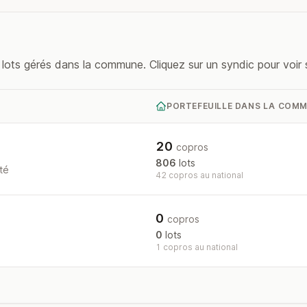
ots gérés dans la commune. Cliquez sur un syndic pour voir s
PORTEFEUILLE DANS LA COM
20
copros
806
lots
té
42 copros au national
0
copros
0
lots
1 copros au national