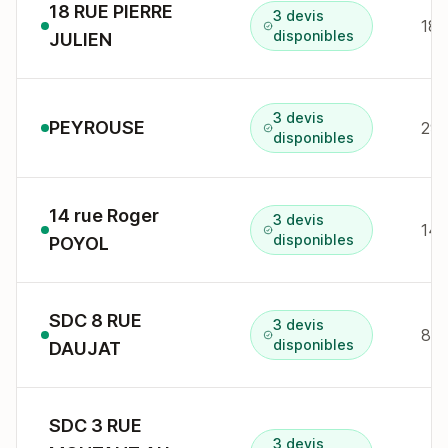
18 RUE PIERRE
3 devis
18 
disponibles
JULIEN
3 devis
PEYROUSE
29 
disponibles
14 rue Roger
3 devis
14 
disponibles
POYOL
SDC 8 RUE
3 devis
8 r
disponibles
DAUJAT
SDC 3 RUE
3 devis