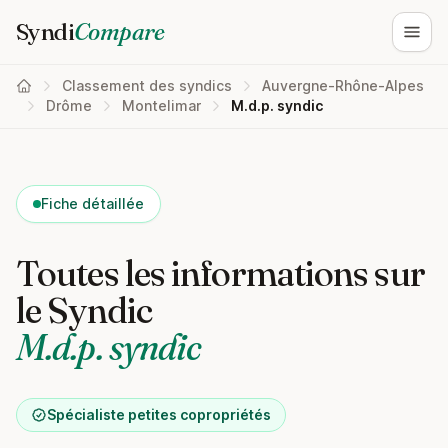
Syndi
Compare
Ouvri
Classement des syndics
Auvergne-Rhône-Alpes
Drôme
Montelimar
M.d.p. syndic
Fiche détaillée
Toutes les informations sur
le Syndic
M.d.p. syndic
Spécialiste petites copropriétés