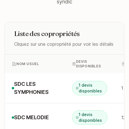
syndic
Liste des copropriétés
Cliquez sur une copropriété pour voir les détails
DEVIS
NOM USUEL
A
DISPONIBLES
SDC LES
1 devis
1 a
disponibles
SYMPHONIES
1 devis
SDC MELODIE
12 
disponibles