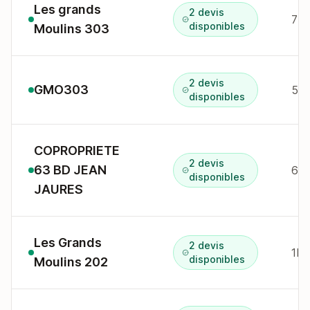
Les grands
2 devis
7 r
disponibles
Moulins 303
2 devis
GMO303
5 R
disponibles
COPROPRIETE
2 devis
63 BD JEAN
63 
disponibles
JAURES
Les Grands
2 devis
1B 
disponibles
Moulins 202