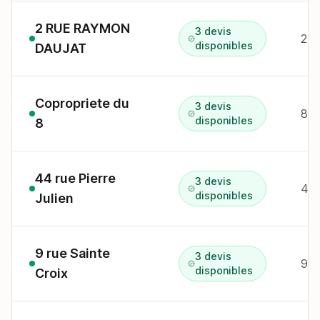
2 RUE RAYMON
3 devis
2 r
disponibles
DAUJAT
Copropriete du
3 devis
8 p
disponibles
8
44 rue Pierre
3 devis
44 
disponibles
Julien
9 rue Sainte
3 devis
9 r
disponibles
Croix