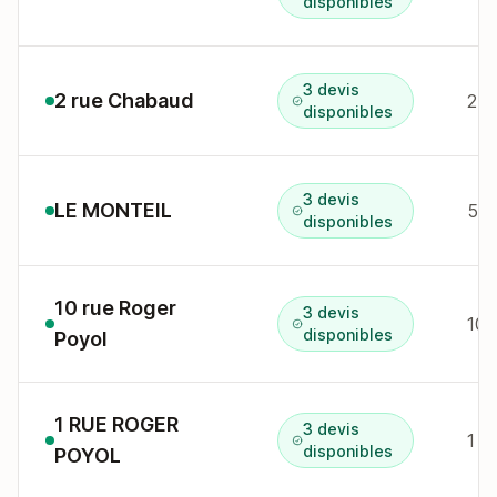
disponibles
3 devis
2 rue Chabaud
2 r
disponibles
3 devis
LE MONTEIL
5 p
disponibles
10 rue Roger
3 devis
10 
disponibles
Poyol
1 RUE ROGER
3 devis
1 r
disponibles
POYOL