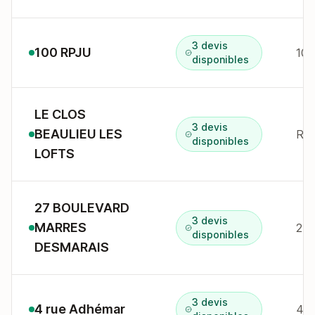
3 devis
100 RPJU
100
disponibles
LE CLOS
3 devis
BEAULIEU LES
Rou
disponibles
LOFTS
27 BOULEVARD
3 devis
MARRES
27 
disponibles
DESMARAIS
3 devis
4 rue Adhémar
4 r