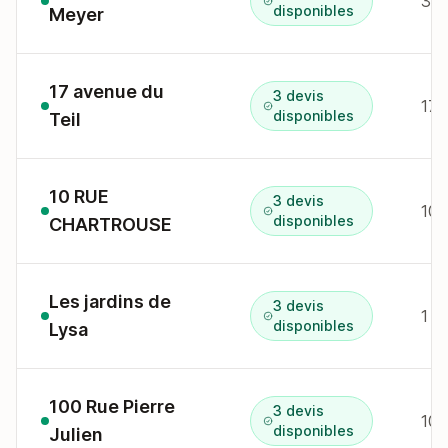
39 
disponibles
Meyer
17 avenue du
3 devis
17 
disponibles
Teil
10 RUE
3 devis
10 
disponibles
CHARTROUSE
Les jardins de
3 devis
1 r
disponibles
Lysa
100 Rue Pierre
3 devis
100
disponibles
Julien