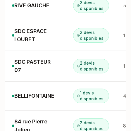
2 devis
RIVE GAUCHE
5 r
disponibles
SDC ESPACE
2 devis
1 r
disponibles
LOUBET
SDC PASTEUR
2 devis
1 b
disponibles
07
1 devis
BELLIFONTAINE
disponibles
84 rue Pierre
2 devis
84 
disponibles
Julien