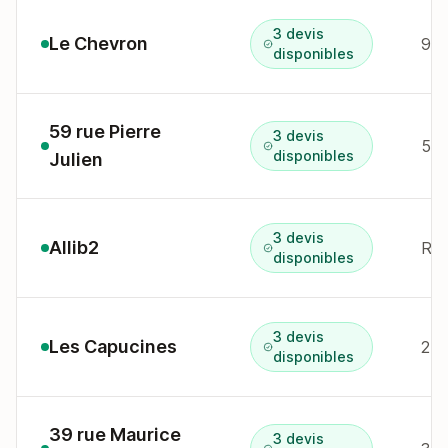
3 devis
Le Chevron
9 a
disponibles
59 rue Pierre
3 devis
59 
disponibles
Julien
3 devis
Allib2
Rue
disponibles
3 devis
Les Capucines
25 
disponibles
39 rue Maurice
3 devis