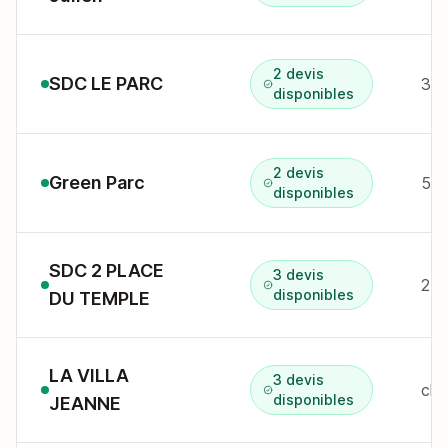
2 devis
SDC LE PARC
33 
disponibles
2 devis
Green Parc
50 
disponibles
SDC 2 PLACE
3 devis
2 p
disponibles
DU TEMPLE
LA VILLA
3 devis
disponibles
JEANNE