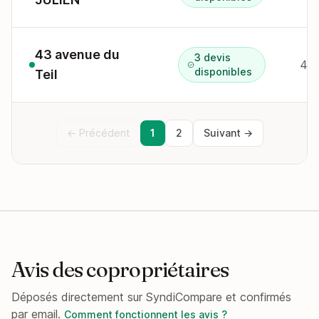
43 avenue du
3 devis
43 
disponibles
Teil
← Précédent
1
2
Suivant →
Avis des copropriétaires
Déposés directement sur SyndiCompare et confirmés
par email.
Comment fonctionnent les avis ?