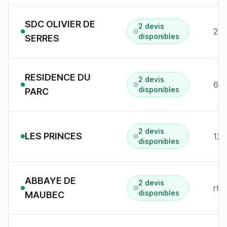
SDC OLIVIER DE
2 devis
22 
disponibles
SERRES
RESIDENCE DU
2 devis
6 r
disponibles
PARC
2 devis
LES PRINCES
12 
disponibles
ABBAYE DE
2 devis
rte
disponibles
MAUBEC