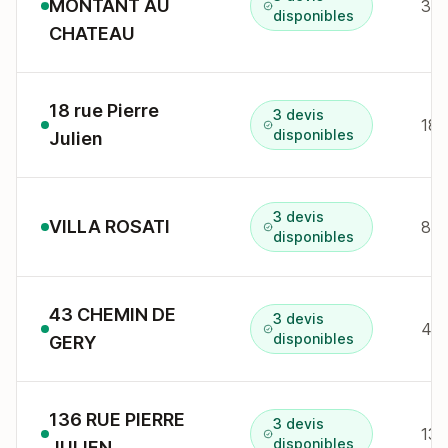
MONTANT AU
3 r
disponibles
CHATEAU
18 rue Pierre
3 devis
18 
disponibles
Julien
3 devis
VILLA ROSATI
8 r
disponibles
43 CHEMIN DE
3 devis
43 
disponibles
GERY
136 RUE PIERRE
3 devis
136
disponibles
JULIEN