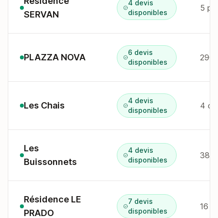
Résidence
4 devis
5 pl
disponibles
SERVAN
6 devis
PLAZZA NOVA
290
disponibles
4 devis
Les Chais
4 cr
disponibles
Les
4 devis
380 
disponibles
Buissonnets
Résidence LE
7 devis
16 r
disponibles
PRADO