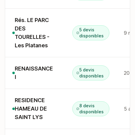
Rés. LE PARC
DES
5 devis
9 r 
disponibles
TOURELLES -
Les Platanes
RENAISSANCE
5 devis
20 r
disponibles
I
RESIDENCE
8 devis
HAMEAU DE
5 all
disponibles
SAINT LYS