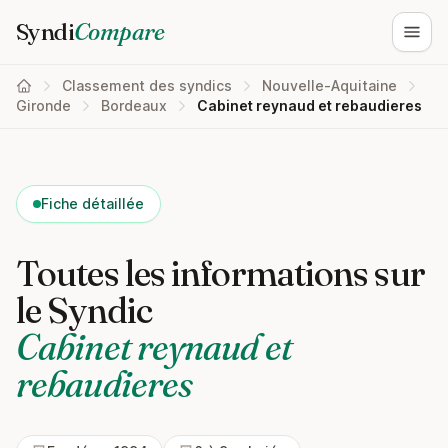
Syndi
Compare
Ouvri
Classement des syndics
Nouvelle-Aquitaine
Gironde
Bordeaux
Cabinet reynaud et rebaudieres
Fiche détaillée
Toutes les informations sur
le Syndic
Cabinet reynaud et
rebaudieres