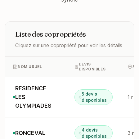
Liste des copropriétés
Cliquez sur une copropriété pour voir les détails
DEVIS
NOM USUEL
AD
DISPONIBLES
RESIDENCE
5 devis
LES
1 r 
disponibles
OLYMPIADES
4 devis
RONCEVAL
3 r 
disponibles