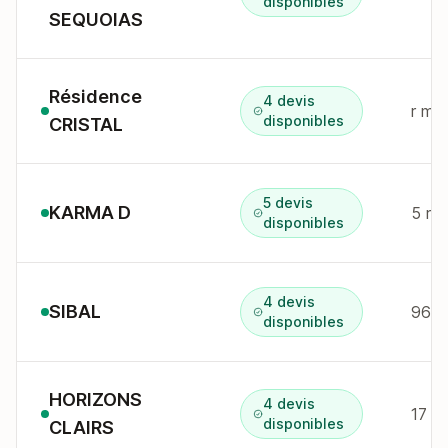
disponibles
SEQUOIAS
Résidence
4 devis
r ma
disponibles
CRISTAL
5 devis
KARMA D
5 r 
disponibles
4 devis
SIBAL
disponibles
HORIZONS
4 devis
17 r
disponibles
CLAIRS