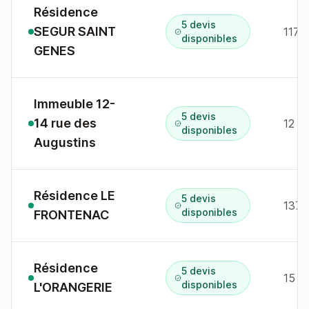
Résidence
5 devis
SEGUR SAINT
117 
disponibles
GENES
Immeuble 12-
5 devis
14 rue des
12 r
disponibles
Augustins
Résidence LE
5 devis
137 
disponibles
FRONTENAC
Résidence
5 devis
15 r
disponibles
L'ORANGERIE