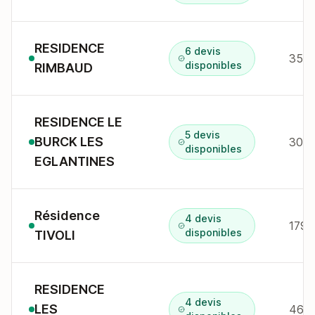
RESIDENCE
6 devis
35/5
disponibles
RIMBAUD
RESIDENCE LE
5 devis
BURCK LES
30 a
disponibles
EGLANTINES
Résidence
4 devis
179 
disponibles
TIVOLI
RESIDENCE
4 devis
LES
46T 