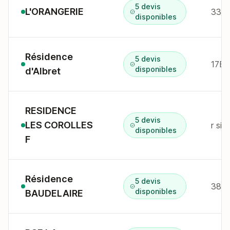
5 devis
L'ORANGERIE
335 
disponibles
Résidence
5 devis
17B 
disponibles
d'Albret
RESIDENCE
5 devis
LES COROLLES
r si
disponibles
F
Résidence
5 devis
38 r
disponibles
BAUDELAIRE