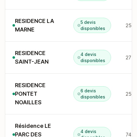
RESIDENCE LA
5 devis
255 
disponibles
MARNE
RESIDENCE
4 devis
disponibles
SAINT-JEAN
RESIDENCE
6 devis
PONTET
25 r
disponibles
NOAILLES
Résidence LE
4 devis
PARC DES
74 a