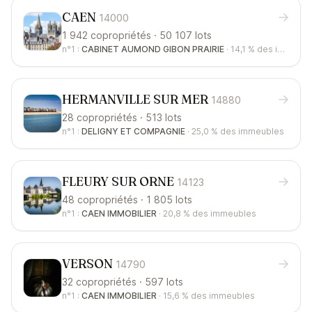
CAEN
14000
1 942 copropriétés · 50 107 lots
n°1 :
CABINET AUMOND GIBON PRAIRIE
·
14,1 %
des immeubles
HERMANVILLE SUR MER
14880
28 copropriétés · 513 lots
n°1 :
DELIGNY ET COMPAGNIE
·
25,0 %
des immeubles
FLEURY SUR ORNE
14123
48 copropriétés · 1 805 lots
n°1 :
CAEN IMMOBILIER
·
20,8 %
des immeubles
VERSON
14790
32 copropriétés · 597 lots
n°1 :
CAEN IMMOBILIER
·
15,6 %
des immeubles