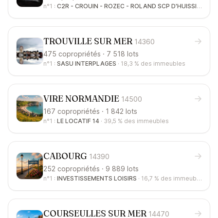
n°1 :
C2R - CROUIN - ROZEC - ROLAND SCP D'HUISSIERS DE J
TROUVILLE SUR MER
14360
475 copropriétés · 7 518 lots
n°1 :
SASU INTERPLAGES
·
18,3 %
des immeubles
VIRE NORMANDIE
14500
167 copropriétés · 1 842 lots
n°1 :
LE LOCATIF 14
·
39,5 %
des immeubles
CABOURG
14390
252 copropriétés · 9 889 lots
n°1 :
INVESTISSEMENTS LOISIRS
·
16,7 %
des immeubles
COURSEULLES SUR MER
14470