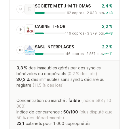
SOCIETE M ET J-M THOMAS
2,4 %
8
162 copros · 2 033 lots
+3
CABINET IFNOR
2,2 %
9
146 copros · 3 379 lots
+8
SASU INTERPLAGES
2,2 %
10
146 copros · 2 857 lots
+11
0,3 %
des immeubles gérés par des syndics
bénévoles ou coopératifs
(0,2 % des lots)
30,2 %
des immeubles sans syndic déclaré au
registre
(11,5 % des lots)
Concentration du marché :
faible
(indice 583 / 10
000)
Indice de concurrence :
50/100
(plus disputé que
50 % des départements)
23,1
cabinets pour 1 000 copropriétés