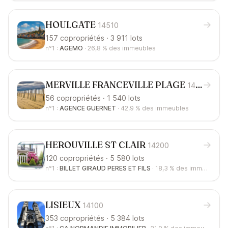
HOULGATE
14510
157 copropriétés · 3 911 lots
n°1 :
AGEMO
·
26,8 %
des immeubles
MERVILLE FRANCEVILLE PLAGE
14810
56 copropriétés · 1 540 lots
n°1 :
AGENCE GUERNET
·
42,9 %
des immeubles
HEROUVILLE ST CLAIR
14200
120 copropriétés · 5 580 lots
n°1 :
BILLET GIRAUD PERES ET FILS
·
18,3 %
des immeubles
LISIEUX
14100
353 copropriétés · 5 384 lots