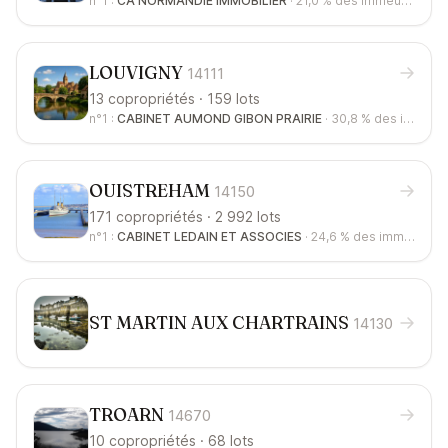
n°1 :
CA NORMANDIE IMMOBILIER
·
21,0 %
des immeubles
LOUVIGNY
14111
13 copropriétés · 159 lots
n°1 :
CABINET AUMOND GIBON PRAIRIE
·
30,8 %
des immeubles
OUISTREHAM
14150
171 copropriétés · 2 992 lots
n°1 :
CABINET LEDAIN ET ASSOCIES
·
24,6 %
des immeubles
ST MARTIN AUX CHARTRAINS
14130
TROARN
14670
10 copropriétés · 68 lots