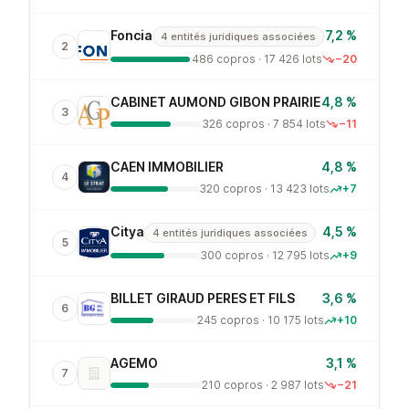
Foncia
7,2 %
4 entités juridiques associées
2
486 copros · 17 426 lots
−20
CABINET AUMOND GIBON PRAIRIE
4,8 %
3
326 copros · 7 854 lots
−11
CAEN IMMOBILIER
4,8 %
4
320 copros · 13 423 lots
+7
Citya
4,5 %
4 entités juridiques associées
5
300 copros · 12 795 lots
+9
BILLET GIRAUD PERES ET FILS
3,6 %
6
245 copros · 10 175 lots
+10
AGEMO
3,1 %
7
210 copros · 2 987 lots
−21