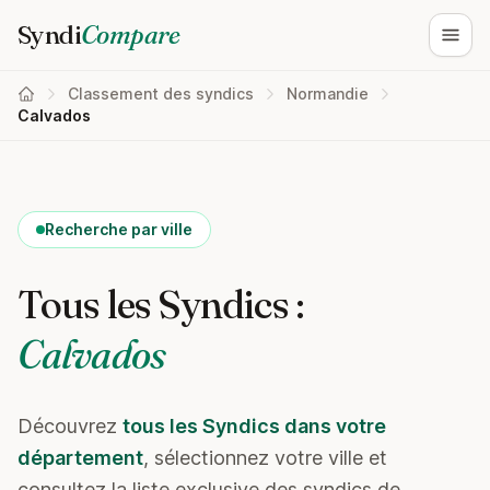
Syndi
Compare
Ouvri
Classement des syndics
Normandie
Calvados
Recherche par ville
Tous les Syndics :
Calvados
Découvrez
tous les Syndics dans votre
département
, sélectionnez votre ville et
consultez la liste exclusive des syndics de