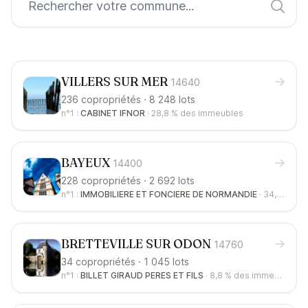
VILLERS SUR MER
14640
236 copropriétés · 8 248 lots
n°1 :
CABINET IFNOR
·
28,8 %
des immeubles
BAYEUX
14400
228 copropriétés · 2 692 lots
n°1 :
IMMOBILIERE ET FONCIERE DE NORMANDIE
·
34,6 %
des
BRETTEVILLE SUR ODON
14760
34 copropriétés · 1 045 lots
n°1 :
BILLET GIRAUD PERES ET FILS
·
8,8 %
des immeubles