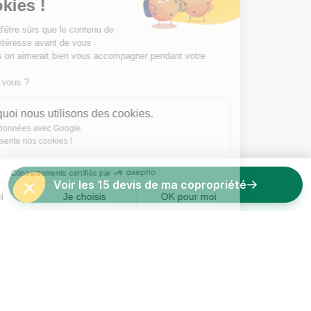
les Cookies !
On a attendu d'être sûrs que le contenu de
ce site vous intéresse avant de vous
déranger, mais on aimerait bien vous accompagner pendant votre
visite...
C'est OK pour vous ?
Voici pourquoi nous utilisons des cookies.
Partage de données avec Google
On vous présente nos cookies !
Consentements certifiés par
Voir les 15 devis de ma copropriété
Non merci
Je choisis
OK pour moi
Axeptio consent
Plateforme de Gestion du Consentement : Personnalisez vos O
Notre plateforme vous permet d'adapter et de gérer vos paramètr