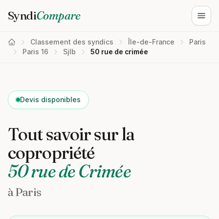
Syndi
Compare
Ouvri
Classement des syndics
Île-de-France
Paris
Paris 16
Sjlb
50 rue de crimée
Devis disponibles
Tout savoir sur la
copropriété
50 rue de Crimée
à Paris