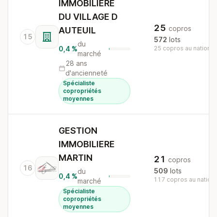
IMMOBILIERE
DU VILLAGE D
25
copros
AUTEUIL
15
572
lots
du
0,4 %
25 copros au national
marché
28 ans
d'ancienneté
Spécialiste
copropriétés
moyennes
GESTION
IMMOBILIERE
MARTIN
21
copros
16
509
lots
du
0,4 %
117 copros au nationa
marché
Spécialiste
copropriétés
moyennes