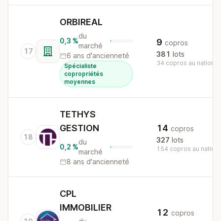
ORBIREAL
du
0,3 %
9
copros
marché
17
381
lots
6 ans d'ancienneté
34 copros au national
Spécialiste
copropriétés
moyennes
TETHYS
GESTION
14
copros
18
327
lots
du
0,2 %
154 copros au nationa
marché
8 ans d'ancienneté
CPL
IMMOBILIER
12
copros