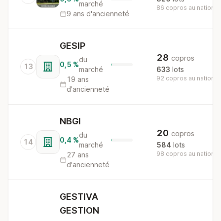
marché
86 copros au national
9 ans d'ancienneté
GESIP
28
copros
du
0,5 %
13
marché
633
lots
92 copros au national
19 ans
d'ancienneté
NBGI
20
copros
du
0,4 %
14
marché
584
lots
98 copros au national
27 ans
d'ancienneté
GESTIVA
GESTION