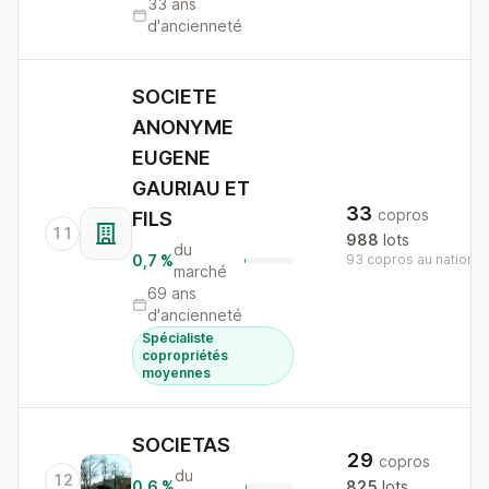
33 ans
d'ancienneté
SOCIETE
ANONYME
EUGENE
GAURIAU ET
33
copros
FILS
11
988
lots
du
0,7 %
93 copros au national
marché
69 ans
d'ancienneté
Spécialiste
copropriétés
moyennes
SOCIETAS
29
copros
du
12
0,6 %
825
lots