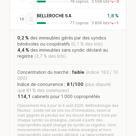
79 copros · 2 558 lots
−3
BELLEROCHE S A
1,8 %
10
77 copros · 3 856 lots
−1
0,2 %
des immeubles gérés par des syndics
bénévoles ou coopératifs
(0,1 % des lots)
4,4 %
des immeubles sans syndic déclaré au
registre
(2,7 % des lots)
Concentration du marché :
faible
(indice 183 / 10
000)
Indice de concurrence :
81/100
(plus disputé
que 81 % des communes)
114,1
cabinets pour 1 000 copropriétés
Classement mis à jour le 4 août 2026. Méthodologie des
flèches : solde net de lots (ou d'immeubles, selon la
vue) gagnés et perdus sur les douze derniers mois par
chaque syndic ou enseigne, calculé à partir des
copropriétés ayant changé de syndic au registre : hors
mouvements internes à une même enseigne et hors
copropriétés sans syndic déclaré. Le rapprochement