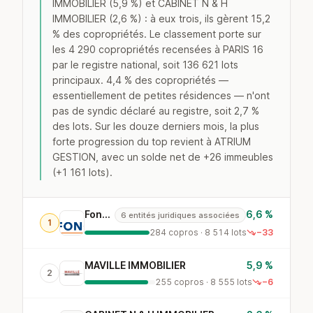
IMMOBILIER (5,9 %) et CABINET N & H
IMMOBILIER (2,6 %) : à eux trois, ils gèrent 15,2
% des copropriétés. Le classement porte sur
les 4 290 copropriétés recensées à PARIS 16
par le registre national, soit 136 621 lots
principaux. 4,4 % des copropriétés —
essentiellement de petites résidences — n'ont
pas de syndic déclaré au registre, soit 2,7 %
des lots. Sur les douze derniers mois, la plus
forte progression du top revient à ATRIUM
GESTION, avec un solde net de +26 immeubles
(+1 161 lots).
Foncia
6,6 %
6 entités juridiques associées
1
284 copros · 8 514 lots
−33
MAVILLE IMMOBILIER
5,9 %
2
255 copros · 8 555 lots
−6