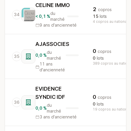
CELINE IMMO
2
copros
du
34
< 0,1 %
15
lots
marché
4 copros au national
9 ans d'ancienneté
AJASSOCIES
0
copros
du
0,0 %
35
marché
0
lots
389 copros au nationa
11 ans
d'ancienneté
EVIDENCE
SYNDIC IDF
0
copros
36
0
lots
du
0,0 %
19 copros au national
marché
3 ans d'ancienneté