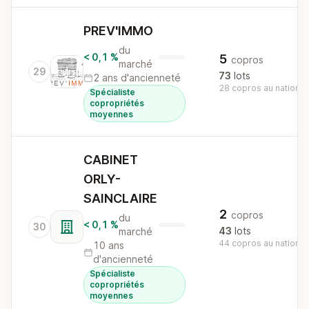
PREV'IMMO
du
< 0,1 %
5
copros
marché
29
73
lots
2 ans d'ancienneté
28 copros au national
Spécialiste
copropriétés
moyennes
CABINET
ORLY-
SAINCLAIRE
2
copros
du
< 0,1 %
30
43
lots
marché
44 copros au national
10 ans
d'ancienneté
Spécialiste
copropriétés
moyennes