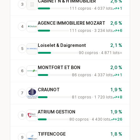
CABINET N & H IMMOBILIER
2,6 %
3
111 copros · 4 037 lots
+1
AGENCE IMMOBILIERE MOZART
2,6 %
4
111 copros · 3 234 lots
+6
Loiselet & Daigremont
2,1 %
5
90 copros · 4 871 lots
=
MONTFORT ET BON
2,0 %
6
86 copros · 4 337 lots
+1
CRAUNOT
1,9 %
7
81 copros · 1 720 lots
+8
ATRIUM GESTION
1,9 %
8
80 copros · 4 430 lots
+26
TIFFENCOGE
1,8 %
9