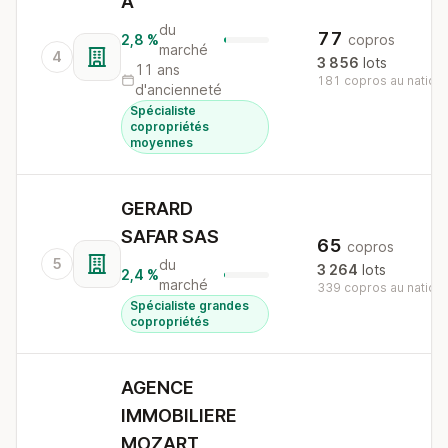
A
du
77
2,8 %
copros
marché
4
3 856
lots
11 ans
181 copros au nationa
d'ancienneté
Spécialiste
copropriétés
moyennes
GERARD
SAFAR SAS
65
copros
5
du
3 264
lots
2,4 %
marché
339 copros au nationa
Spécialiste grandes
copropriétés
AGENCE
IMMOBILIERE
MOZART