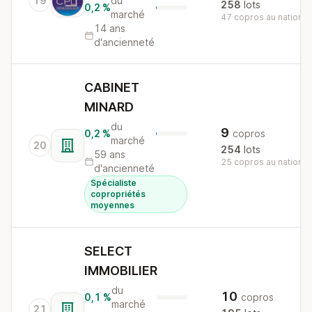
19
du
258
lots
0,2 %
marché
47 copros au national
14 ans
d'ancienneté
CABINET
MINARD
du
9
0,2 %
copros
marché
20
254
lots
59 ans
25 copros au national
d'ancienneté
Spécialiste
copropriétés
moyennes
SELECT
IMMOBILIER
du
10
0,1 %
copros
marché
21