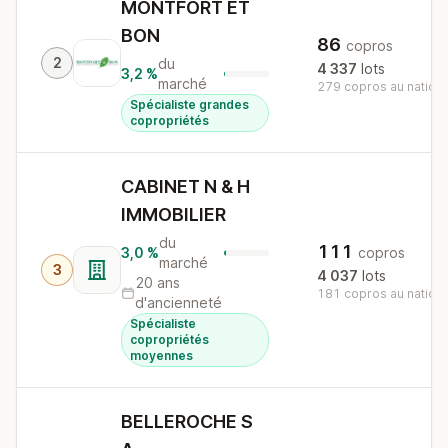
MONTFORT ET
BON
86
copros
2
du
4 337
lots
3,2 %
marché
279 copros au nationa
Spécialiste grandes
copropriétés
CABINET N & H
IMMOBILIER
du
111
3,0 %
copros
marché
3
4 037
lots
20 ans
181 copros au nationa
d'ancienneté
Spécialiste
copropriétés
moyennes
BELLEROCHE S