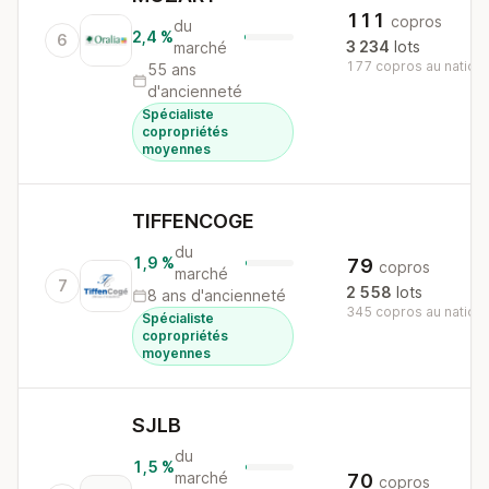
111
copros
du
2,4 %
6
3 234
lots
marché
177 copros au nationa
55 ans
d'ancienneté
Spécialiste
copropriétés
moyennes
TIFFENCOGE
du
1,9 %
79
copros
marché
7
2 558
lots
8 ans d'ancienneté
345 copros au nationa
Spécialiste
copropriétés
moyennes
SJLB
du
1,5 %
marché
70
copros