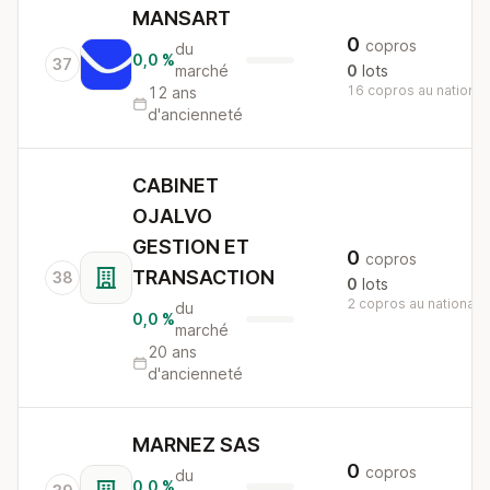
MANSART
0
copros
du
0,0 %
37
marché
0
lots
16 copros au national
12 ans
d'ancienneté
CABINET
OJALVO
GESTION ET
0
copros
TRANSACTION
38
0
lots
2 copros au national
du
0,0 %
marché
20 ans
d'ancienneté
MARNEZ SAS
0
copros
du
0,0 %