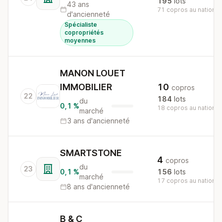
195
lots
43 ans
71 copros au national
d'ancienneté
Spécialiste
copropriétés
moyennes
MANON LOUET
IMMOBILIER
10
copros
22
184
lots
du
0,1 %
18 copros au national
marché
3 ans d'ancienneté
SMARTSTONE
4
copros
du
23
0,1 %
156
lots
marché
17 copros au national
8 ans d'ancienneté
B & C