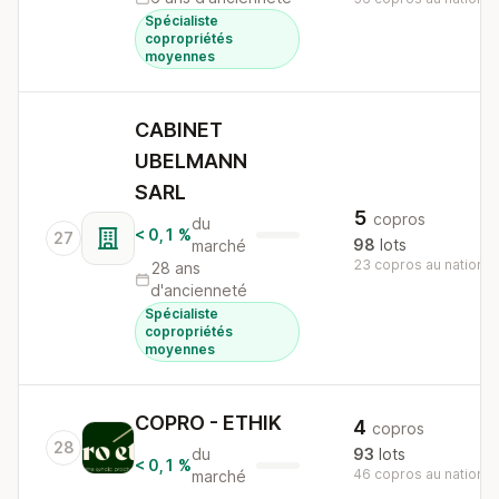
Spécialiste
copropriétés
moyennes
CABINET
UBELMANN
SARL
5
copros
du
< 0,1 %
27
98
lots
marché
23 copros au national
28 ans
d'ancienneté
Spécialiste
copropriétés
moyennes
COPRO - ETHIK
4
copros
28
du
93
lots
< 0,1 %
46 copros au national
marché