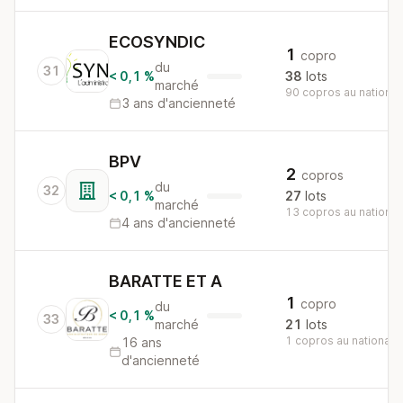
ECOSYNDIC
1
copro
du
31
< 0,1 %
38
lots
marché
90 copros au national
3 ans d'ancienneté
BPV
2
copros
du
32
< 0,1 %
27
lots
marché
13 copros au national
4 ans d'ancienneté
BARATTE ET A
1
copro
du
< 0,1 %
33
marché
21
lots
1 copros au national
16 ans
d'ancienneté