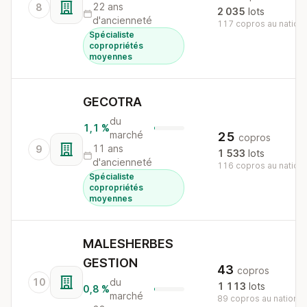
22 ans
8
2 035
lots
d'ancienneté
117 copros au nationa
Spécialiste
copropriétés
moyennes
GECOTRA
du
1,1 %
marché
25
copros
11 ans
9
1 533
lots
d'ancienneté
116 copros au nationa
Spécialiste
copropriétés
moyennes
MALESHERBES
GESTION
43
copros
10
du
1 113
lots
0,8 %
marché
89 copros au national