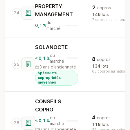
PROPERTY
2
copros
24
MANAGEMENT
146
lots
7 copros au national
du
0,1 %
marché
SOLANOCTE
du
< 0,1 %
8
copros
marché
25
134
lots
3 ans d'ancienneté
63 copros au national
Spécialiste
copropriétés
moyennes
CONSEILS
COPRO
4
du
copros
< 0,1 %
26
marché
119
lots
6 ans d'ancienneté
56 copros au national