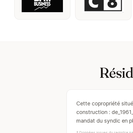
Résid
Cette copropriété situé
construction : de_196
mandat du syndic en p
* Données issues du registre nat