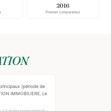
2016
x
Premier comparateur
ATION
principaux (période de
ESTION IMMOBILIERE. Le
, actualisées trimestriellement.