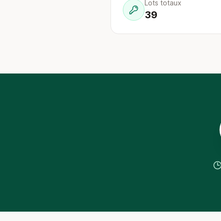
Lots totaux
39