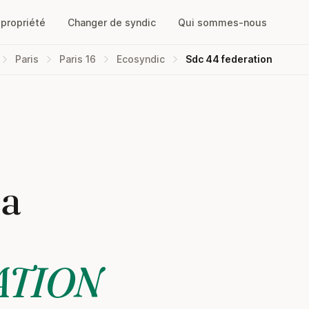
opropriété
Changer de syndic
Qui sommes-nous
Paris
Paris 16
Ecosyndic
Sdc 44 federation
la
ATION