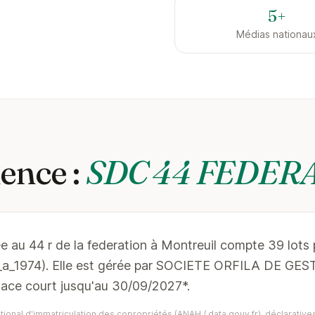
5+
Médias nationau
ence :
SDC 44 FEDER
e au 44 r de la federation à Montreuil compte 39 lots 
1_a_1974). Elle est gérée par SOCIETE ORFILA DE G
lace court jusqu'au 30/09/2027*.
ional d'immatriculation des copropriétés (ANAH / data.gouv.fr), déclaratives