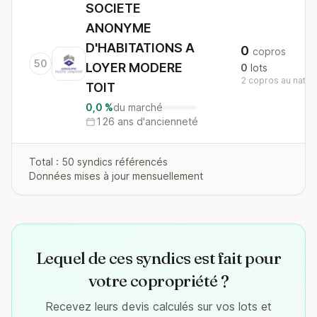
SOCIETE
ANONYME
D'HABITATIONS A
0
copros
50
LOYER MODERE
0
lots
2 copros au nation
TOIT
0,0 %
du marché
126 ans d'ancienneté
Total : 50 syndics référencés
Données mises à jour mensuellement
Lequel de ces syndics est fait pour
votre copropriété ?
Recevez leurs devis calculés sur vos lots et