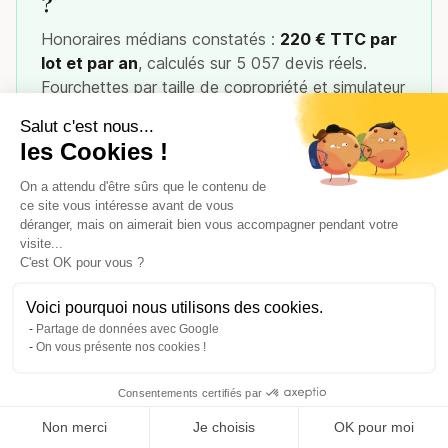
?
Honoraires médians constatés :
220 € TTC par
lot et par an
, calculés sur 5 057 devis réels.
Fourchettes par taille de copropriété et simulateur
sur la page dédiée.
Salut c'est nous...
Voir les tarifs à Paris 15
les Cookies !
On a attendu d'être sûrs que le contenu de
ce site vous intéresse avant de vous
déranger, mais on aimerait bien vous accompagner pendant votre
visite...
C'est OK pour vous ?
Syndics dans les
communes voisines
Voici pourquoi nous utilisons des cookies.
Partage de données avec Google
Syndics à Paris 07
Syndics à Paris 16
On vous présente nos cookies !
Syndics à Paris 06
Syndics à Paris 08
Consentements certifiés par
Syndics à Paris 14
Syndics à Paris 01
Comparer les 50 syndics de Paris 15
Non merci
Je choisis
OK pour moi
Syndics à Paris 17
Syndics à Paris 18