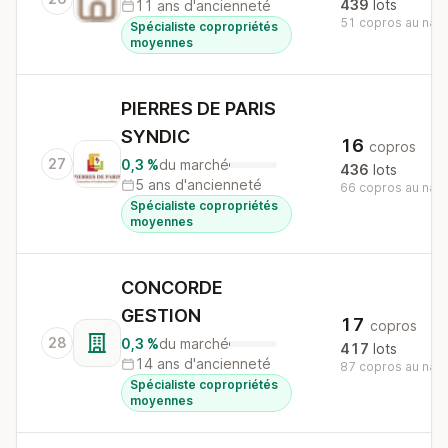
439
lots
11 ans d'ancienneté
51 copros au nati
Spécialiste copropriétés
moyennes
PIERRES DE PARIS
SYNDIC
16
copros
27
0,3 %
du marché
436
lots
5 ans d'ancienneté
66 copros au nati
Spécialiste copropriétés
moyennes
CONCORDE
GESTION
17
copros
28
0,3 %
du marché
417
lots
14 ans d'ancienneté
87 copros au nati
Spécialiste copropriétés
moyennes