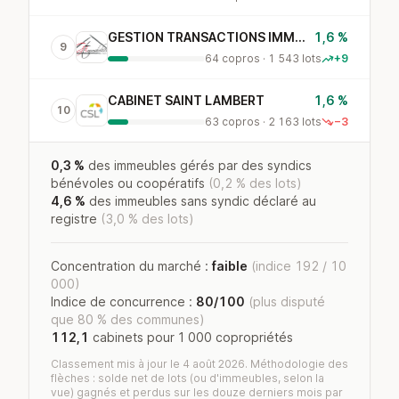
GESTION TRANSACTIONS IMMOBILIERES
1,6 %
9
64 copros · 1 543 lots
+9
CABINET SAINT LAMBERT
1,6 %
10
63 copros · 2 163 lots
−3
0,3 %
des immeubles gérés par des syndics
bénévoles ou coopératifs
(0,2 % des lots)
4,6 %
des immeubles sans syndic déclaré au
registre
(3,0 % des lots)
Concentration du marché :
faible
(indice 192 / 10
000)
Indice de concurrence :
80/100
(plus disputé
que 80 % des communes)
112,1
cabinets pour 1 000 copropriétés
Classement mis à jour le 4 août 2026. Méthodologie des
flèches : solde net de lots (ou d'immeubles, selon la
vue) gagnés et perdus sur les douze derniers mois par