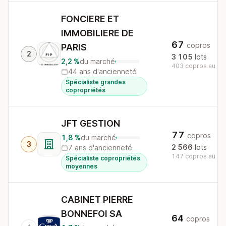
FONCIERE ET
IMMOBILIERE DE
67
copros
PARIS
2
3 105
lots
2,2 %
du marché
403 copros au nat
44 ans d'ancienneté
Spécialiste grandes
copropriétés
JFT GESTION
77
copros
1,8 %
du marché
3
2 566
lots
7 ans d'ancienneté
147 copros au nat
Spécialiste copropriétés
moyennes
CABINET PIERRE
BONNEFOI SA
64
copros