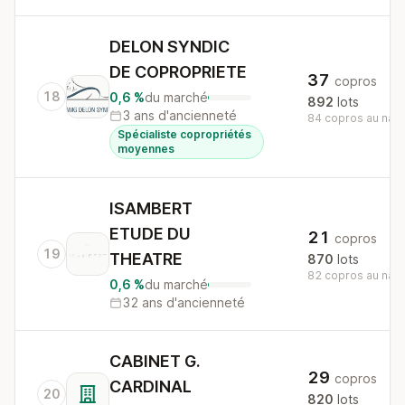
DELON SYNDIC
DE COPROPRIETE
37
copros
18
0,6 %
du marché
892
lots
3 ans d'ancienneté
84 copros au nati
Spécialiste copropriétés
moyennes
ISAMBERT
ETUDE DU
21
copros
19
THEATRE
870
lots
82 copros au nati
0,6 %
du marché
32 ans d'ancienneté
CABINET G.
29
copros
CARDINAL
20
820
lots