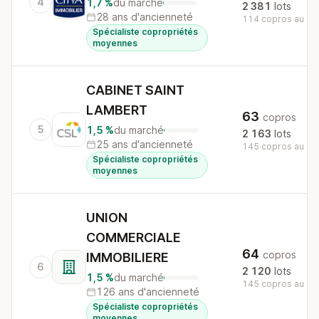
4
1,7 %
du marché
2 381
lots
28 ans d'ancienneté
114 copros au nat
Spécialiste copropriétés
moyennes
CABINET SAINT
LAMBERT
63
copros
5
1,5 %
du marché
2 163
lots
25 ans d'ancienneté
145 copros au nat
Spécialiste copropriétés
moyennes
UNION
COMMERCIALE
64
copros
IMMOBILIERE
6
2 120
lots
1,5 %
du marché
145 copros au nat
126 ans d'ancienneté
Spécialiste copropriétés
moyennes