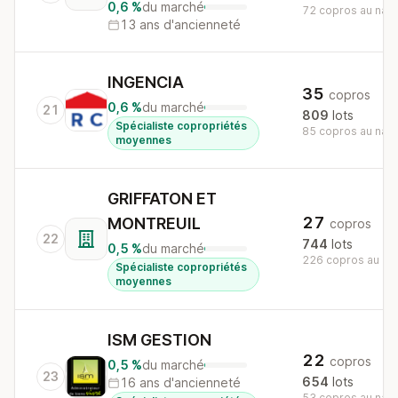
0,6 %
du marché
72 copros au nati
13 ans d'ancienneté
INGENCIA
35
copros
0,6 %
du marché
21
809
lots
Spécialiste copropriétés
85 copros au nati
moyennes
GRIFFATON ET
27
MONTREUIL
copros
22
744
lots
0,5 %
du marché
226 copros au nat
Spécialiste copropriétés
moyennes
ISM GESTION
22
copros
0,5 %
du marché
23
654
lots
16 ans d'ancienneté
53 copros au nati