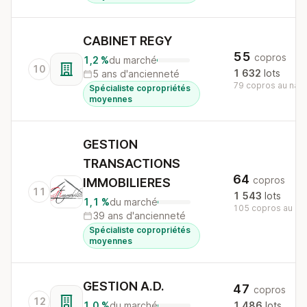
CABINET REGY
55
copros
1,2 %
du marché
10
1 632
lots
5 ans d'ancienneté
79 copros au nati
Spécialiste copropriétés
moyennes
GESTION
TRANSACTIONS
64
copros
IMMOBILIERES
11
1 543
lots
1,1 %
du marché
105 copros au nat
39 ans d'ancienneté
Spécialiste copropriétés
moyennes
GESTION A.D.
47
copros
12
1,0 %
du marché
1 486
lots