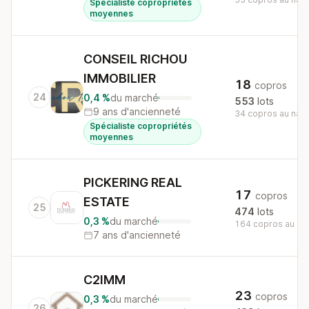
Spécialiste copropriétés
moyennes
CONSEIL RICHOU
IMMOBILIER
18
copros
24
0,4 %
du marché
553
lots
9 ans d'ancienneté
34 copros au nati
Spécialiste copropriétés
moyennes
PICKERING REAL
17
copros
ESTATE
25
474
lots
0,3 %
du marché
164 copros au nat
7 ans d'ancienneté
C2IMM
23
copros
0,3 %
du marché
26