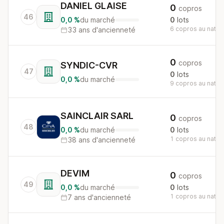
DANIEL GLAISE
0
copros
46
0,0 %
du marché
0
lots
6 copros au nation
33 ans d'ancienneté
0
copros
SYNDIC-CVR
47
0
lots
0,0 %
du marché
9 copros au nation
SAINCLAIR SARL
0
copros
48
0,0 %
du marché
0
lots
1 copros au nation
38 ans d'ancienneté
DEVIM
0
copros
49
0,0 %
du marché
0
lots
1 copros au nation
7 ans d'ancienneté