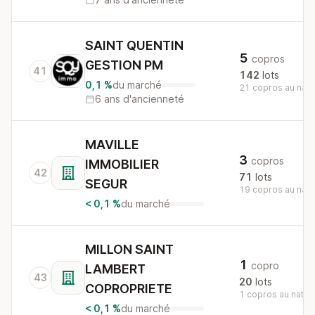
SAINT QUENTIN
5
copros
GESTION PM
41
142
lots
0,1 %
du marché
21 copros au nati
6 ans d'ancienneté
MAVILLE
3
copros
IMMOBILIER
42
71
lots
SEGUR
19 copros au nati
< 0,1 %
du marché
MILLON SAINT
1
copro
LAMBERT
43
20
lots
COPROPRIETE
1 copros au nation
< 0,1 %
du marché