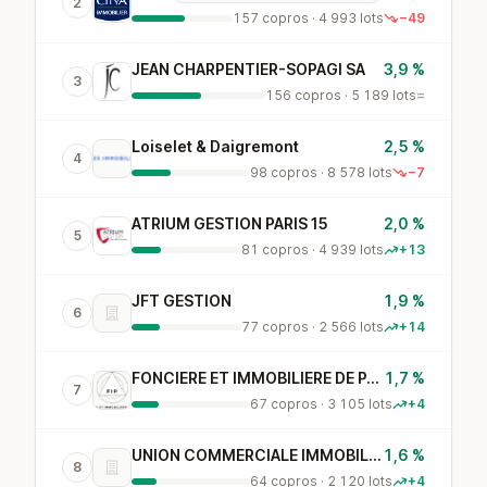
2
157 copros · 4 993 lots
−49
JEAN CHARPENTIER-SOPAGI SA
3,9 %
3
156 copros · 5 189 lots
=
Loiselet & Daigremont
2,5 %
4
98 copros · 8 578 lots
−7
ATRIUM GESTION PARIS 15
2,0 %
5
81 copros · 4 939 lots
+13
JFT GESTION
1,9 %
6
77 copros · 2 566 lots
+14
FONCIERE ET IMMOBILIERE DE PARIS
1,7 %
7
67 copros · 3 105 lots
+4
UNION COMMERCIALE IMMOBILIERE
1,6 %
8
64 copros · 2 120 lots
+4