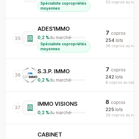
52 copros au nati
Spécialiste copropriétés
moyennes
ADES'IMMO
7
copros
0,2 %
du marché
35
254
lots
Spécialiste copropriétés
36 copros au nati
moyennes
7
copros
S.3.P. IMMO
36
242
lots
0,2 %
du marché
8 copros au nation
8
copros
IMMO VISIONS
37
225
lots
0,2 %
du marché
26 copros au nati
CABINET