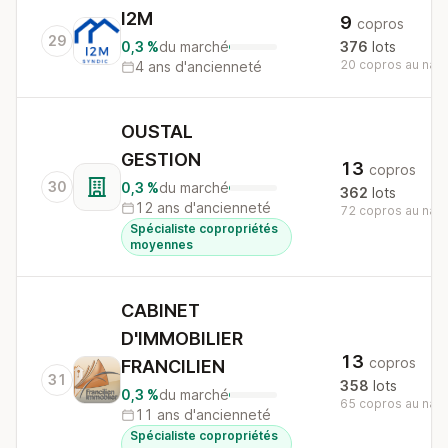
I2M
9
copros
29
0,3 %
du marché
376
lots
20 copros au nati
4 ans d'ancienneté
OUSTAL
GESTION
13
copros
30
0,3 %
du marché
362
lots
12 ans d'ancienneté
72 copros au nati
Spécialiste copropriétés
moyennes
CABINET
D'IMMOBILIER
13
copros
FRANCILIEN
31
358
lots
0,3 %
du marché
65 copros au nati
11 ans d'ancienneté
Spécialiste copropriétés