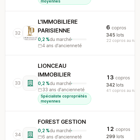
moyennes
L'IMMOBILIERE
6
copros
PARISIENNE
32
345
lots
0,2 %
du marché
22 copros au nati
4 ans d'ancienneté
LIONCEAU
IMMOBILIER
13
copros
33
0,2 %
du marché
342
lots
33 ans d'ancienneté
41 copros au nati
Spécialiste copropriétés
moyennes
FOREST GESTION
12
copros
0,2 %
du marché
34
299
lots
6 ans d'ancienneté