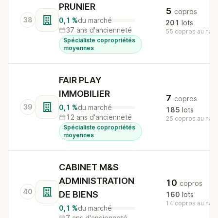
PRUNIER
5
copros
38
0,1 %
du marché
201
lots
37 ans d'ancienneté
55 copros au nati
Spécialiste copropriétés
moyennes
FAIR PLAY
IMMOBILIER
7
copros
39
0,1 %
du marché
185
lots
12 ans d'ancienneté
25 copros au nati
Spécialiste copropriétés
moyennes
CABINET M&S
ADMINISTRATION
10
copros
40
DE BIENS
160
lots
14 copros au nati
0,1 %
du marché
7 ans d'ancienneté