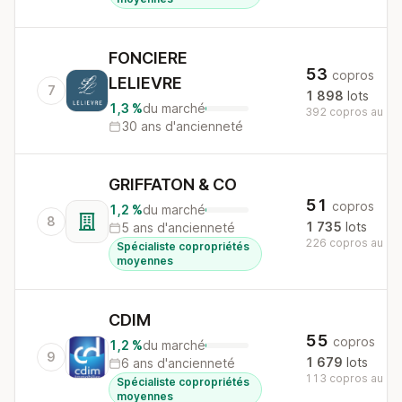
FONCIERE
53
copros
LELIEVRE
7
1 898
lots
1,3 %
du marché
392 copros au nat
30 ans d'ancienneté
GRIFFATON & CO
51
copros
1,2 %
du marché
8
1 735
lots
5 ans d'ancienneté
226 copros au nat
Spécialiste copropriétés
moyennes
CDIM
55
copros
1,2 %
du marché
9
1 679
lots
6 ans d'ancienneté
113 copros au nat
Spécialiste copropriétés
moyennes