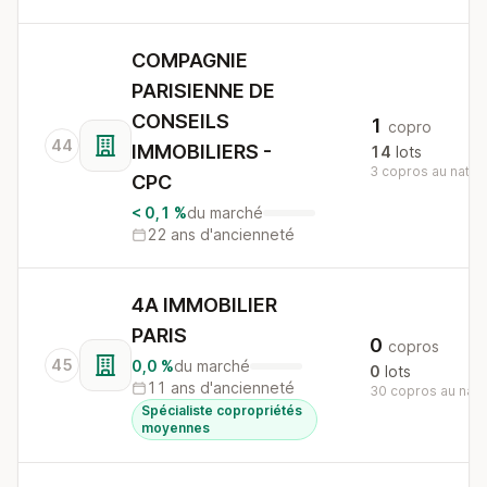
COMPAGNIE
PARISIENNE DE
CONSEILS
1
copro
44
IMMOBILIERS -
14
lots
3 copros au nation
CPC
< 0,1 %
du marché
22 ans d'ancienneté
4A IMMOBILIER
PARIS
0
copros
45
0,0 %
du marché
0
lots
11 ans d'ancienneté
30 copros au nati
Spécialiste copropriétés
moyennes