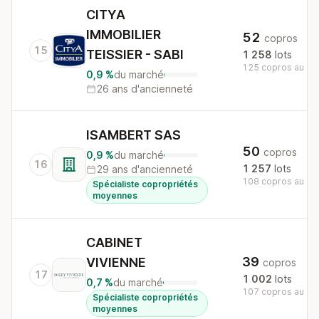
CITYA
IMMOBILIER
52
copros
15
TEISSIER - SABI
1 258
lots
125 copros au nat
0,9 %
du marché
26 ans d'ancienneté
ISAMBERT SAS
50
copros
0,9 %
du marché
16
1 257
lots
29 ans d'ancienneté
108 copros au nat
Spécialiste copropriétés
moyennes
CABINET
39
VIVIENNE
copros
17
1 002
lots
0,7 %
du marché
107 copros au nat
Spécialiste copropriétés
moyennes