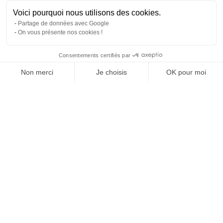
Voici pourquoi nous utilisons des cookies.
Partage de données avec Google
On vous présente nos cookies !
Consentements certifiés par
Comparer les 2 syndics de Hazebrouck
Non merci
Je choisis
OK pour moi
Axeptio consent
Plateforme de Gestion du Consentement : Personnalisez vos O
Notre plateforme vous permet d'adapter et de gérer vos paramètr