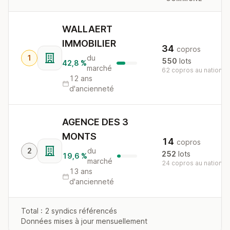
WALLAERT
IMMOBILIER
34
copros
1
du
550
lots
42,8 %
marché
62 copros au national
12 ans
d'ancienneté
AGENCE DES 3
MONTS
14
copros
2
du
252
lots
19,6 %
marché
24 copros au national
13 ans
d'ancienneté
Total : 2 syndics référencés
Données mises à jour mensuellement