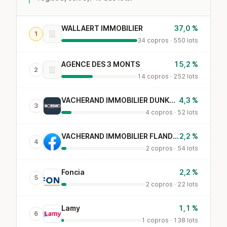
WALLAERT IMMOBILIER
37,0 %
1
34 copros · 550 lots
AGENCE DES 3 MONTS
15,2 %
2
14 copros · 252 lots
VACHERAND IMMOBILIER DUNKERQUE
4,3 %
3
4 copros · 52 lots
VACHERAND IMMOBILIER FLANDRES-LYS
2,2 %
4
2 copros · 54 lots
Foncia
2,2 %
5
2 copros · 22 lots
Lamy
1,1 %
6
1 copros · 138 lots