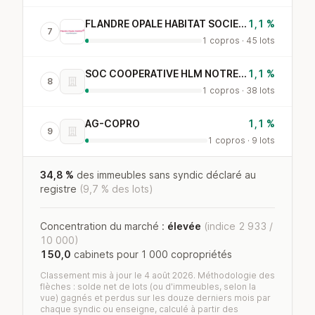
FLANDRE OPALE HABITAT SOCIETE ANONYME D HABITATION
1,1 %
7
1 copros · 45 lots
SOC COOPERATIVE HLM NOTRE COTTAGE
1,1 %
8
1 copros · 38 lots
AG-COPRO
1,1 %
9
1 copros · 9 lots
34,8 %
des immeubles sans syndic déclaré au
registre
(9,7 % des lots)
Concentration du marché :
élevée
(indice 2 933 /
10 000)
150,0
cabinets pour 1 000 copropriétés
Classement mis à jour le 4 août 2026. Méthodologie des
flèches : solde net de lots (ou d'immeubles, selon la
vue) gagnés et perdus sur les douze derniers mois par
chaque syndic ou enseigne, calculé à partir des