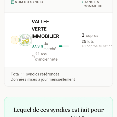
NOM DU SYNDIC
DANS LA
COMMUNE
VALLEE
VERTE
3
copros
IMMOBILIER
1
25
lots
du
37,3 %
43 copros au national
marché
21 ans
d'ancienneté
Total : 1 syndics référencés
Données mises à jour mensuellement
Lequel de ces syndics est fait pour