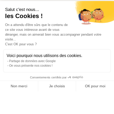
Salut c'est nous...
les Cookies !
On a attendu d'être sûrs que le contenu de
ce site vous intéresse avant de vous
déranger, mais on aimerait bien vous accompagner pendant votre
visite...
C'est OK pour vous ?
Voici pourquoi nous utilisons des cookies.
Partage de données avec Google
On vous présente nos cookies !
Consentements certifiés par
Comparer les 1 syndics de Habere Lullin
Non merci
Je choisis
OK pour moi
Axeptio consent
Plateforme de Gestion du Consentement : Personnalisez vos O
Notre plateforme vous permet d'adapter et de gérer vos paramètr