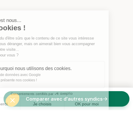
Salut c'est nous...
les Cookies !
On a attendu d'être sûrs que le contenu de ce site vous intéresse
avant de vous déranger, mais on aimerait bien vous accompagner
pendant votre visite...
C'est OK pour vous ?
Voici pourquoi nous utilisons des cookies.
Partage de données avec Google
On vous présente nos cookies !
Consentements certifiés par
Comparer avec d'autres syndics
Non merci
Je choisis
OK pour moi
Axeptio consent
Plateforme de Gestion du Consentement : Personnalisez vos O
Notre plateforme vous permet d'adapter et de gérer vos paramètr