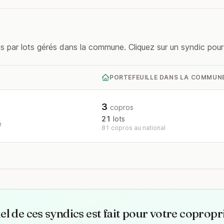
ar lots gérés dans la commune. Cliquez sur un syndic pour v
PORTEFEUILLE DANS LA COMMUN
3
copros
21
lots
é
81 copros au national
l de ces syndics est fait pour votre copropr