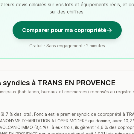
 leurs devis calculés sur vos lots et équipements réels, et 
sur des chiffres.
Comparer pour ma copropriété
Gratuit · Sans engagement · 2 minutes
es syndics à TRANS EN PROVENCE
rincipaux (habitation, bureaux et commerces) recensés au registre 
(8,7 % des lots), Foncia est le premier syndic de copropriété à
TE ANONYME D'HABITATION A LOYER MODERE qui domine, avec 10,2
LCANIC IMMO (3,4 %) : à eux trois, ils gèrent 14,6 % des copropri
NS EN PROVENCE par le registre national, soit 1 091 lots principa