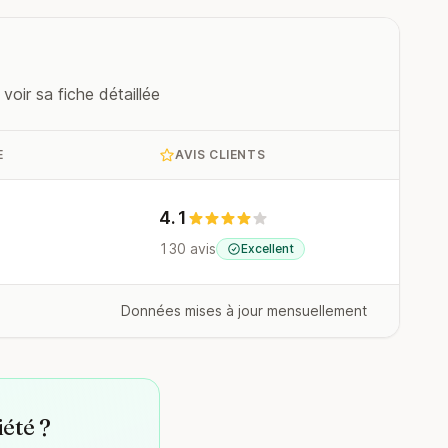
oir sa fiche détaillée
E
AVIS CLIENTS
4.1
130 avis
Excellent
Données mises à jour mensuellement
iété ?