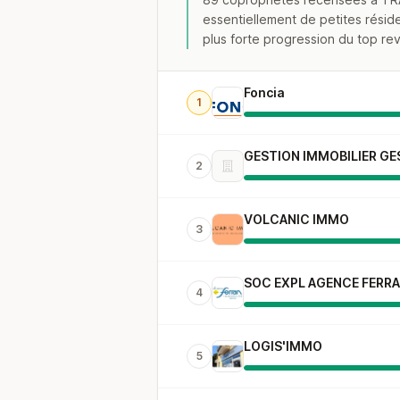
essentiellement de petites réside
plus forte progression du top rev
Foncia
1
GESTION IMMOBILIER G
2
VOLCANIC IMMO
3
SOC EXPL AGENCE FERR
4
LOGIS'IMMO
5