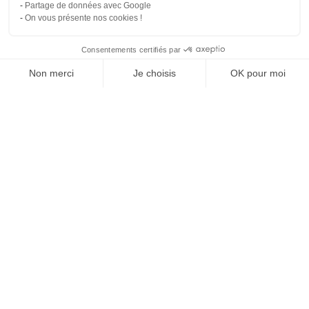
Partage de données avec Google
On vous présente nos cookies !
Consentements certifiés par
Comparer les 2 syndics de Lambesc
Non merci
Je choisis
OK pour moi
Axeptio consent
Plateforme de Gestion du Consentement : Personnalisez vos O
Notre plateforme vous permet d'adapter et de gérer vos paramètr
Syndi
Compare