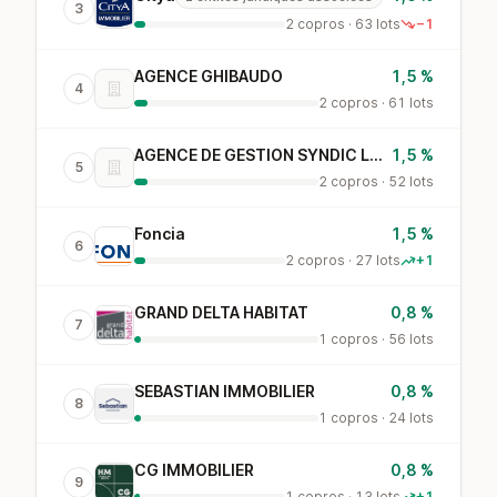
3
2 copros · 63 lots
−1
AGENCE GHIBAUDO
1,5 %
4
2 copros · 61 lots
AGENCE DE GESTION SYNDIC LOCALE
1,5 %
5
2 copros · 52 lots
Foncia
1,5 %
6
2 copros · 27 lots
+1
GRAND DELTA HABITAT
0,8 %
7
1 copros · 56 lots
SEBASTIAN IMMOBILIER
0,8 %
8
1 copros · 24 lots
CG IMMOBILIER
0,8 %
9
1 copros · 13 lots
+1