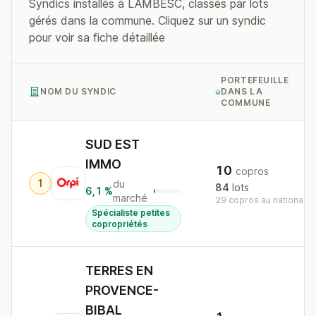
Syndics installés à LAMBESC, classés par lots
gérés dans la commune. Cliquez sur un syndic
pour voir sa fiche détaillée
PORTEFEUILLE
NOM DU SYNDIC
DANS LA
COMMUNE
SUD EST
IMMO
10
copros
1
du
84
lots
6,1 %
marché
29 copros au national
Spécialiste petites
copropriétés
TERRES EN
PROVENCE-
BIBAL