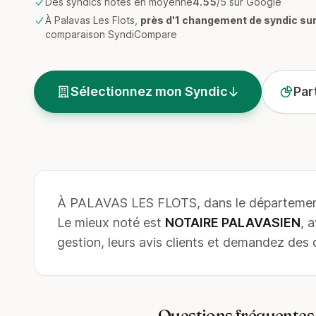
Des syndics notés en moyenne
4.55
/5 sur Google
À Palavas Les Flots,
près d'1 changement de syndic sur
comparaison SyndiCompare
Sélectionnez mon Syndic
Par
À PALAVAS LES FLOTS, dans le département
Le mieux noté est
NOTAIRE PALAVASIEN
, 
gestion, leurs avis clients et demandez des d
Questions fréquentes s