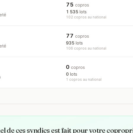
75
copros
1 535
lots
eté
102 copros au national
77
copros
935
lots
eté
106 copros au national
0
copros
0
lots
é
1 copros au national
l de ces syndics est fait pour votre copropr