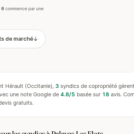
 6
commence par une
ts de marché
 Hérault (Occitanie),
3
syndics de copropriété gèren
avec une note Google de
4.8/5
basée sur
18
avis. Com
evis gratuits.
ur les syndics à Palavas Les Flots