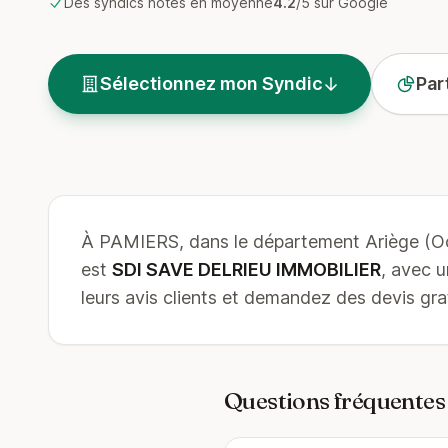
Des syndics notés en moyenne
4.2
/5 sur Google
Sélectionnez mon Syndic
Par
À PAMIERS, dans le département Ariège (Oc
est
SDI SAVE DELRIEU IMMOBILIER
, avec 
leurs avis clients et demandez des devis grat
Questions fréquentes 