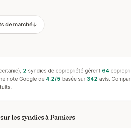
ts de marché
citanie),
2
syndics de copropriété gèrent
64
copropri
une note Google de
4.2/5
basée sur
342
avis. Compare
uits.
sur les syndics à Pamiers