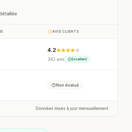
étaillée
NE
AVIS CLIENTS
4.2
342 avis
Excellent
Non évalué
Données mises à jour mensuellement