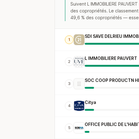
Suivent L IMMOBILIERE PAUVERT 
des copropriétés. Le classement p
49,6 % des copropriétés — essent
SDI SAVE DELRIEU IMMOB
1
L IMMOBILIERE PAUVERT
2
SOC COOP PRODUCTN HL
3
Citya
4
OFFICE PUBLIC DE L'HAB
5