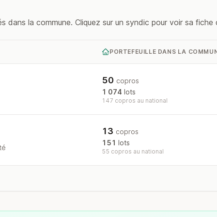
s dans la commune. Cliquez sur un syndic pour voir sa fiche d
PORTEFEUILLE DANS LA COMMU
50
copros
1 074
lots
147 copros au national
13
copros
151
lots
té
55 copros au national