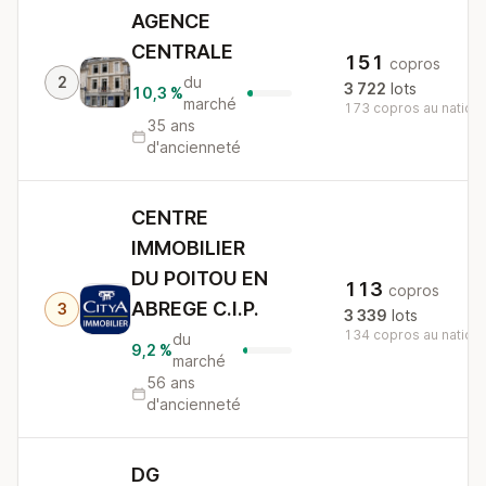
AGENCE
CENTRALE
151
copros
2
du
3 722
lots
10,3 %
marché
173 copros au nationa
35 ans
d'ancienneté
CENTRE
IMMOBILIER
DU POITOU EN
113
copros
ABREGE C.I.P.
3
3 339
lots
134 copros au nationa
du
9,2 %
marché
56 ans
d'ancienneté
DG