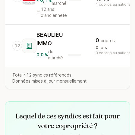
< 0,1 %
marché
1 copros au national
12 ans
d'ancienneté
BEAULIEU
0
copros
IMMO
12
0
lots
du
3 copros au national
0,0 %
marché
Total : 12 syndics référencés
Données mises à jour mensuellement
Lequel de ces syndics est fait pour
votre copropriété ?