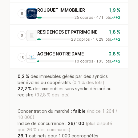
ROUQUET IMMOBILIER
1,9 %
8
25 copros · 471 lots
+2
RESIDENCES ET PATRIMOINE
1,8 %
9
23 copros · 1 029 lots
+2
AGENCE NOTRE DAME
0,8 %
10
10 copros · 105 lots
+2
0,2 %
des immeubles gérés par des syndics
bénévoles ou coopératifs
(0,1 % des lots)
22,2 %
des immeubles sans syndic déclaré au
registre
(32,8 % des lots)
Concentration du marché :
faible
(indice 1 264 /
10 000)
Indice de concurrence :
26/100
(plus disputé
que 26 % des communes)
26,1
cabinets pour 1 000 copropriétés