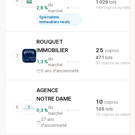
6
1 029
lots
du
2,8 %
149 copros au nationa
marché
Spécialiste
immeubles neufs
ROUQUET
IMMOBILIER
25
copros
7
471
lots
du
1,3 %
37 copros au national
marché
5 ans d'ancienneté
AGENCE
NOTRE DAME
10
copros
8
du
105
lots
0,3 %
marché
10 copros au national
27 ans
d'ancienneté