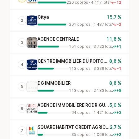
220 copros · 4 417 lots
−12
Citya
15,7 %
2
201 copros · 4 487 lots
−2
AGENCE CENTRALE
11,8 %
3
151 copros · 3 722 lots
+1
CENTRE IMMOBILIER DU POITOU EN ABREGE C.I.P.
8,8 %
4
113 copros · 3 339 lots
−1
DG IMMOBILIER
8,8 %
5
113 copros · 2 183 lots
+8
AGENCE IMMOBILIERE RODRIGUES
5,0 %
6
64 copros · 1 421 lots
+3
SQUARE HABITAT CREDIT AGRICOLE TOURAINE POITOU
2,7 %
7
35 copros · 1 068 lots
+2