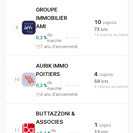
GROUPE
IMMOBILIER
10
copros
AMI
9
73
lots
du
14 copros au national
0,2 %
marché
7 ans d'ancienneté
AURIK IMMO
POITIERS
4
copros
10
59
lots
du
0,2 %
5 copros au national
marché
4 ans d'ancienneté
BUTTAZZONI &
ASSOCIES
1
copro
11
du
13
lots