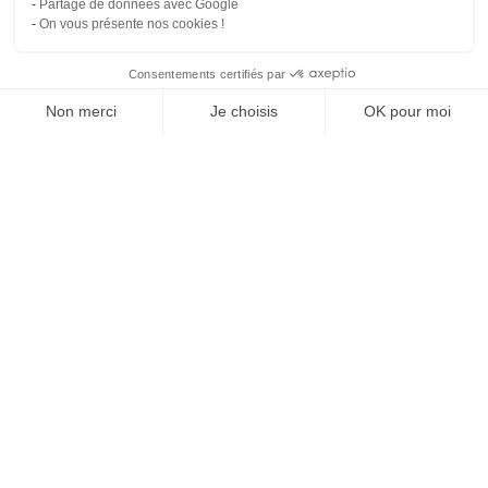
Partage de données avec Google
On vous présente nos cookies !
Consentements certifiés par
Comparer les 12 syndics de Poitiers
Non merci
Je choisis
OK pour moi
Axeptio consent
Plateforme de Gestion du Consentement : Personnalisez vos O
Notre plateforme vous permet d'adapter et de gérer vos paramètr
Syndi
Compare