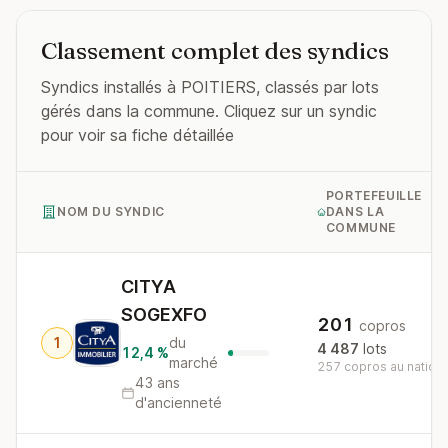
Classement complet des syndics
Syndics installés à POITIERS, classés par lots
gérés dans la commune. Cliquez sur un syndic
pour voir sa fiche détaillée
PORTEFEUILLE
NOM DU SYNDIC
DANS LA
COMMUNE
CITYA
SOGEXFO
201
copros
1
du
4 487
lots
12,4 %
marché
257 copros au nationa
43 ans
d'ancienneté