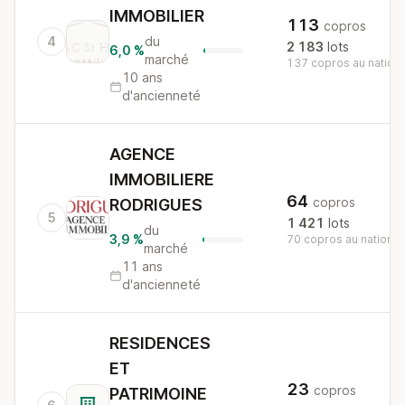
IMMOBILIER
113
copros
4
du
2 183
lots
6,0 %
marché
137 copros au nationa
10 ans
d'ancienneté
AGENCE
IMMOBILIERE
64
copros
RODRIGUES
5
1 421
lots
du
3,9 %
70 copros au national
marché
11 ans
d'ancienneté
RESIDENCES
ET
23
copros
PATRIMOINE