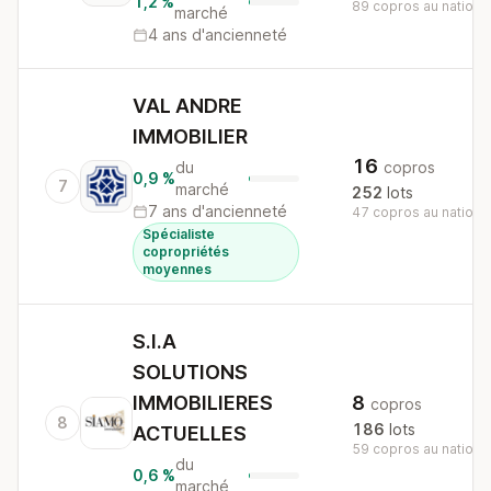
1,2 %
89 copros au nationa
marché
4 ans d'ancienneté
VAL ANDRE
IMMOBILIER
16
du
copros
0,9 %
7
marché
252
lots
7 ans d'ancienneté
47 copros au nationa
Spécialiste
copropriétés
moyennes
S.I.A
SOLUTIONS
IMMOBILIERES
8
copros
8
186
lots
ACTUELLES
59 copros au nationa
du
0,6 %
marché