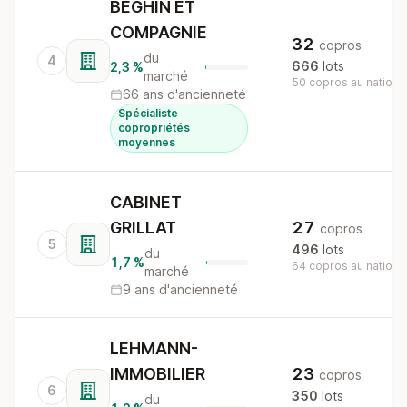
BEGHIN ET
COMPAGNIE
32
copros
du
4
666
lots
2,3 %
marché
50 copros au nationa
66 ans d'ancienneté
Spécialiste
copropriétés
moyennes
CABINET
GRILLAT
27
copros
5
496
lots
du
1,7 %
64 copros au nationa
marché
9 ans d'ancienneté
LEHMANN-
IMMOBILIER
23
copros
6
350
lots
du