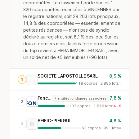
copropriétés. Le classement porte sur les 1
320 copropriétés recensées à VINCENNES par
le registre national, soit 29 203 lots principaux.
14,8 % des copropriétés — essentiellement de
petites résidences — n'ont pas de syndic
déclaré au registre, soit 8,1 % des lots. Sur les
douze derniers mois, la plus forte progression
du top revient à HERA IMMOBILIER SARL, avec
un solde net de +5 immeubles (+96 lots).
SOCIETE LAPOSTOLLE SARL
8,9 %
1
118 copros · 2 885 lots
=
Foncia
7,8 %
7 entités juridiques associées
2
103 copros · 1 810 lots
−9
SEIFIC-PIERGUI
4,8 %
3
63 copros · 991 lots
=