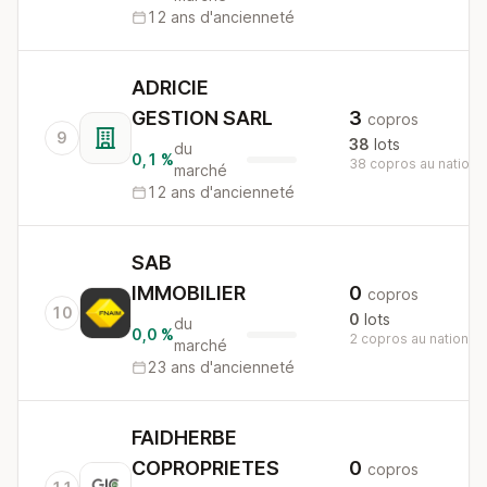
12 ans d'ancienneté
ADRICIE
GESTION SARL
3
copros
9
38
lots
du
0,1 %
38 copros au nationa
marché
12 ans d'ancienneté
SAB
IMMOBILIER
0
copros
10
0
lots
du
0,0 %
2 copros au national
marché
23 ans d'ancienneté
FAIDHERBE
COPROPRIETES
0
copros