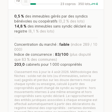
10
23 copros · 350 lots
+4
0,5 %
des immeubles gérés par des syndics
bénévoles ou coopératifs
(0,2 % des lots)
14,8 %
des immeubles sans syndic déclaré au
registre
(8,1 % des lots)
Concentration du marché :
faible
(indice 289 / 10
000)
Indice de concurrence :
83/100
(plus disputé
que 83 % des communes)
203,0
cabinets pour 1 000 copropriétés
Classement mis à jour le 4 août 2026. Méthodologie des
flèches : solde net de lots (ou d'immeubles, selon la
vue) gagnés et perdus sur les douze derniers mois par
chaque syndic ou enseigne, calculé à partir des
copropriétés ayant changé de syndic au registre : hors
mouvements internes à une même enseigne et hors
copropriétés sans syndic déclaré. Le rapprochement
des entités juridiques associées à chaque enseigne est
effectué automatiquement à partir des déclarations du
registre national des copropriétés : certaines données
peuvent être manquantes ou incomplètes. Indice de