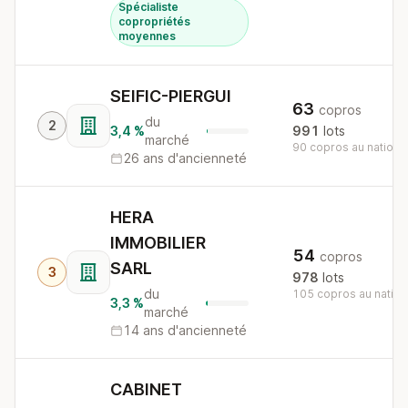
Spécialiste
copropriétés
moyennes
SEIFIC-PIERGUI
63
copros
du
2
3,4 %
991
lots
marché
90 copros au nationa
26 ans d'ancienneté
HERA
IMMOBILIER
54
copros
SARL
3
978
lots
du
105 copros au nation
3,3 %
marché
14 ans d'ancienneté
CABINET