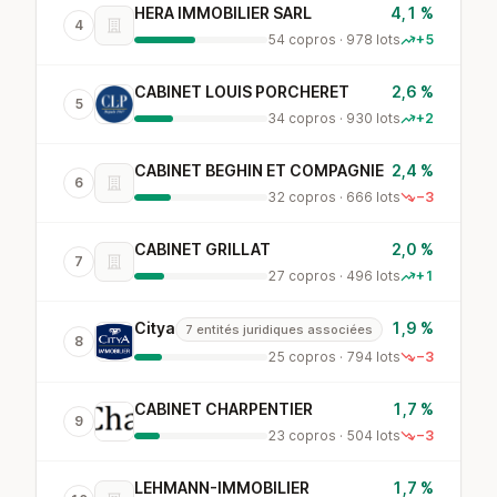
HERA IMMOBILIER SARL
4,1 %
4
54 copros · 978 lots
+5
CABINET LOUIS PORCHERET
2,6 %
5
34 copros · 930 lots
+2
CABINET BEGHIN ET COMPAGNIE
2,4 %
6
32 copros · 666 lots
−3
CABINET GRILLAT
2,0 %
7
27 copros · 496 lots
+1
Citya
1,9 %
7 entités juridiques associées
8
25 copros · 794 lots
−3
CABINET CHARPENTIER
1,7 %
9
23 copros · 504 lots
−3
LEHMANN-IMMOBILIER
1,7 %