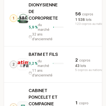
DIONYSIENNE
DE
56
copros
COPROPRIETE
1
1 538
lots
123 copros au nationa
du
5,9 %
marché
32 ans
d'ancienneté
BATIM ET FILS
2
copros
du
0,2 %
2
marché
43
lots
5 copros au national
11 ans
d'ancienneté
CABINET
PONCELET ET
1
copro
COMPAGNIE