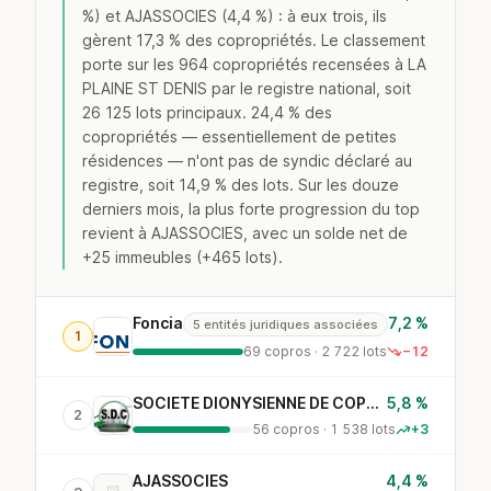
%) et AJASSOCIES (4,4 %) : à eux trois, ils
gèrent 17,3 % des copropriétés. Le classement
porte sur les 964 copropriétés recensées à LA
PLAINE ST DENIS par le registre national, soit
26 125 lots principaux. 24,4 % des
copropriétés — essentiellement de petites
résidences — n'ont pas de syndic déclaré au
registre, soit 14,9 % des lots. Sur les douze
derniers mois, la plus forte progression du top
revient à AJASSOCIES, avec un solde net de
+25 immeubles (+465 lots).
Foncia
7,2 %
5 entités juridiques associées
1
69 copros · 2 722 lots
−12
SOCIETE DIONYSIENNE DE COPROPRIETE
5,8 %
2
56 copros · 1 538 lots
+3
AJASSOCIES
4,4 %