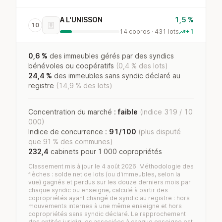
A L'UNISSON
1,5 %
10
14 copros · 431 lots
+1
0,6 %
des immeubles gérés par des syndics
bénévoles ou coopératifs
(0,4 % des lots)
24,4 %
des immeubles sans syndic déclaré au
registre
(14,9 % des lots)
Concentration du marché :
faible
(indice 319 / 10
000)
Indice de concurrence :
91/100
(plus disputé
que 91 % des communes)
232,4
cabinets pour 1 000 copropriétés
Classement mis à jour le 4 août 2026. Méthodologie des
flèches : solde net de lots (ou d'immeubles, selon la
vue) gagnés et perdus sur les douze derniers mois par
chaque syndic ou enseigne, calculé à partir des
copropriétés ayant changé de syndic au registre : hors
mouvements internes à une même enseigne et hors
copropriétés sans syndic déclaré. Le rapprochement
des entités juridiques associées à chaque enseigne est