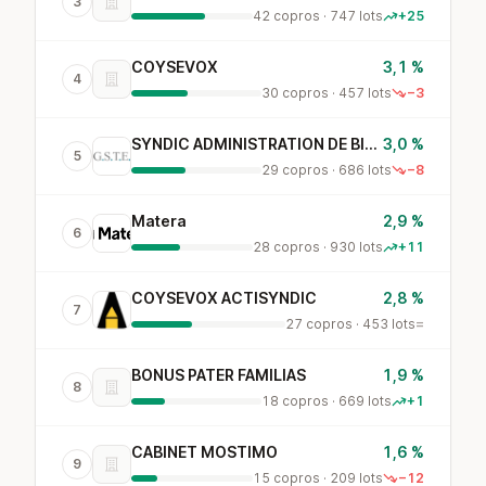
3
42 copros · 747 lots
+25
COYSEVOX
3,1 %
4
30 copros · 457 lots
−3
SYNDIC ADMINISTRATION DE BIENS IMMOBILIERS
3,0 %
5
29 copros · 686 lots
−8
Matera
2,9 %
6
28 copros · 930 lots
+11
COYSEVOX ACTISYNDIC
2,8 %
7
27 copros · 453 lots
=
BONUS PATER FAMILIAS
1,9 %
8
18 copros · 669 lots
+1
CABINET MOSTIMO
1,6 %
9
15 copros · 209 lots
−12