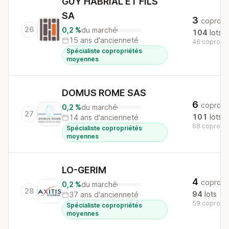
GUY HABRIAL ET FILS
SA
3
copros
26
0,2 %
du marché
104
lots
15 ans d'ancienneté
46 copros a
Spécialiste copropriétés
moyennes
DOMUS ROME SAS
6
copros
0,2 %
du marché
27
101
lots
14 ans d'ancienneté
68 copros a
Spécialiste copropriétés
moyennes
LO-GERIM
4
copros
0,2 %
du marché
28
94
lots
37 ans d'ancienneté
59 copros a
Spécialiste copropriétés
moyennes