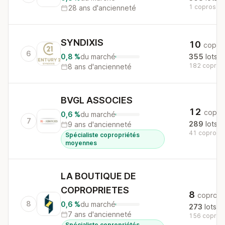
1 copros au 
28 ans d'ancienneté
SYNDIXIS
10
copro
6
0,8 %
du marché
355
lots
182 copros 
8 ans d'ancienneté
BVGL ASSOCIES
12
copro
0,6 %
du marché
7
289
lots
9 ans d'ancienneté
41 copros a
Spécialiste copropriétés
moyennes
LA BOUTIQUE DE
COPROPRIETES
8
copros
8
0,6 %
du marché
273
lots
7 ans d'ancienneté
156 copros 
Spécialiste copropriétés