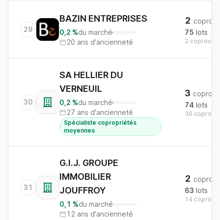
BAZIN ENTREPRISES
2
copros
29
0,2 %
du marché
75
lots
2 copros au 
20 ans d'ancienneté
SA HELLIER DU
VERNEUIL
3
copros
30
0,2 %
du marché
74
lots
27 ans d'ancienneté
36 copros a
Spécialiste copropriétés
moyennes
G.I.J. GROUPE
IMMOBILIER
2
copros
31
JOUFFROY
63
lots
14 copros a
0,1 %
du marché
12 ans d'ancienneté