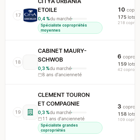
CITYA URBANIA
10
ETOILE
copro
17
175
lots
0,4 %
du marché
218 copros 
Spécialiste copropriétés
moyennes
CABINET MAURY-
6
copros
SCHWOB
18
159
lots
0,3 %
du marché
42 copros a
8 ans d'ancienneté
CLEMENT TOURON
ET COMPAGNIE
3
copros
19
0,3 %
du marché
158
lots
11 ans d'ancienneté
109 copros 
Spécialiste grandes
copropriétés