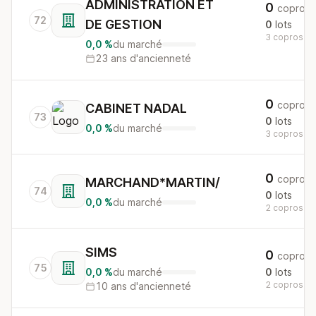
ADMINISTRATION ET
0
copros
72
DE GESTION
0
lots
3 copros au 
0,0 %
du marché
23 ans d'ancienneté
0
copros
CABINET NADAL
73
0
lots
0,0 %
du marché
3 copros au 
0
copros
MARCHAND*MARTIN/
74
0
lots
0,0 %
du marché
2 copros au 
SIMS
0
copros
75
0,0 %
du marché
0
lots
2 copros au 
10 ans d'ancienneté