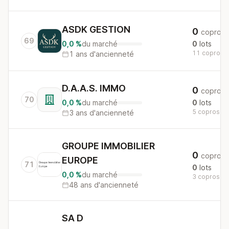
ASDK GESTION
0
copros
69
0,0 %
du marché
0
lots
11 copros a
1 ans d'ancienneté
D.A.A.S. IMMO
0
copros
70
0,0 %
du marché
0
lots
5 copros au 
3 ans d'ancienneté
GROUPE IMMOBILIER
0
copros
EUROPE
71
0
lots
0,0 %
du marché
3 copros au 
48 ans d'ancienneté
SA D