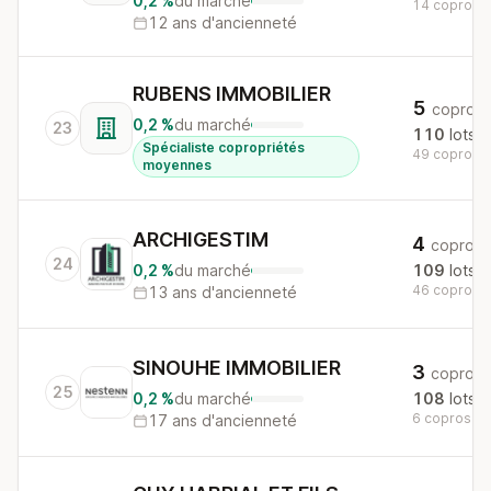
0,2 %
du marché
14 copros a
12 ans d'ancienneté
RUBENS IMMOBILIER
5
copros
0,2 %
du marché
23
110
lots
Spécialiste copropriétés
49 copros a
moyennes
ARCHIGESTIM
4
copros
24
0,2 %
du marché
109
lots
46 copros a
13 ans d'ancienneté
SINOUHE IMMOBILIER
3
copros
25
0,2 %
du marché
108
lots
6 copros au 
17 ans d'ancienneté