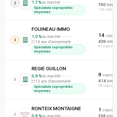
1,7 %
du marché
2
760
lots
Spécialiste copropriétés
124 copros 
moyennes
FOUINEAU IMMO
14
copro
1,0 %
du marché
3
439
lots
14 ans d'ancienneté
81 copros a
Spécialiste copropriétés
moyennes
REGIE GUILLON
9
copros
0,9 %
du marché
4
414
lots
12 ans d'ancienneté
59 copros a
Spécialiste copropriétés
moyennes
RONTEIX MONTAIGNE
1
copro
5
0,8 %
du marché
358
lots