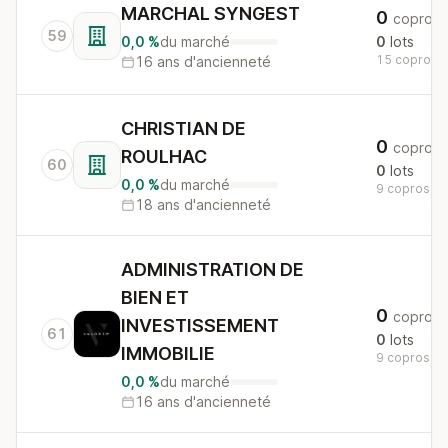
MARCHAL SYNGEST
0
copros
59
0,0 %
du marché
0
lots
15 copros a
16 ans d'ancienneté
CHRISTIAN DE
0
copros
ROULHAC
60
0
lots
0,0 %
du marché
9 copros au 
18 ans d'ancienneté
ADMINISTRATION DE
BIEN ET
0
copros
INVESTISSEMENT
61
0
lots
IMMOBILIE
9 copros au 
0,0 %
du marché
16 ans d'ancienneté