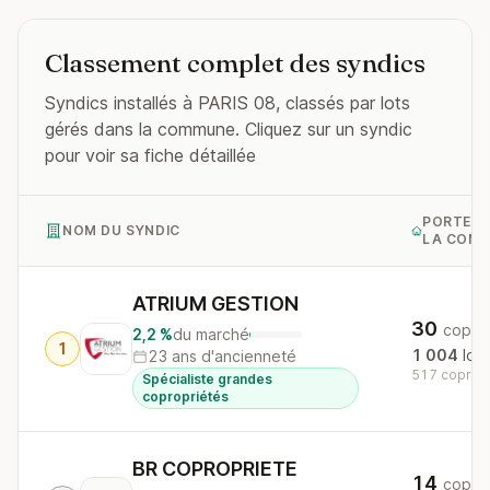
Classement complet des syndics
Syndics installés à PARIS 08, classés par lots
gérés dans la commune. Cliquez sur un syndic
pour voir sa fiche détaillée
PORTEFE
NOM DU SYNDIC
LA COM
ATRIUM GESTION
30
copro
2,2 %
du marché
1
1 004
lots
23 ans d'ancienneté
517 copros 
Spécialiste grandes
copropriétés
BR COPROPRIETE
14
copro