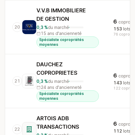
V.V.B IMMOBILIERE
DE GESTION
6
copros
20
0,3 %
du marché
153
lots
15 ans d'ancienneté
76 copros a
Spécialiste copropriétés
moyennes
DAUCHEZ
COPROPRIETES
6
copros
21
0,3 %
du marché
143
lots
24 ans d'ancienneté
122 copros 
Spécialiste copropriétés
moyennes
ARTOIS ADB
6
copros
TRANSACTIONS
22
112
lots