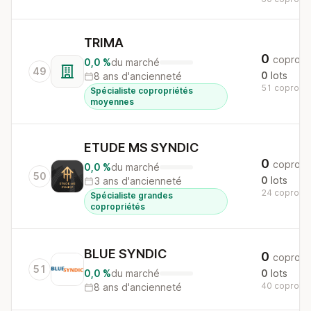
TRIMA
0
copros
0,0 %
du marché
49
0
lots
8 ans d'ancienneté
51 copros a
Spécialiste copropriétés
moyennes
ETUDE MS SYNDIC
0
copros
0,0 %
du marché
50
0
lots
3 ans d'ancienneté
24 copros a
Spécialiste grandes
copropriétés
BLUE SYNDIC
0
copros
51
0,0 %
du marché
0
lots
40 copros a
8 ans d'ancienneté