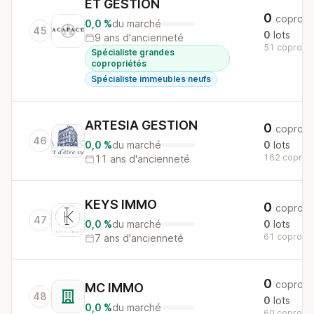
ET GESTION
0
copros
0,0 %
du marché
45
0
lots
9 ans d'ancienneté
51 copros a
Spécialiste grandes
copropriétés
Spécialiste immeubles neufs
ARTESIA GESTION
0
copros
46
0,0 %
du marché
0
lots
162 copros 
11 ans d'ancienneté
KEYS IMMO
0
copros
47
0,0 %
du marché
0
lots
61 copros a
7 ans d'ancienneté
0
copros
MC IMMO
48
0
lots
0,0 %
du marché
60 copros a