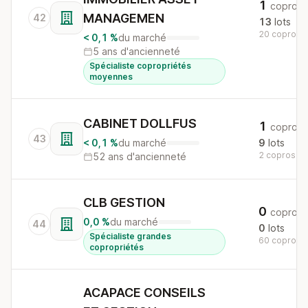
1
copro
MANAGEMEN
42
13
lots
20 copros a
< 0,1 %
du marché
5 ans d'ancienneté
Spécialiste copropriétés
moyennes
CABINET DOLLFUS
1
copro
43
< 0,1 %
du marché
9
lots
2 copros au 
52 ans d'ancienneté
CLB GESTION
0
copros
0,0 %
du marché
44
0
lots
Spécialiste grandes
60 copros a
copropriétés
ACAPACE CONSEILS