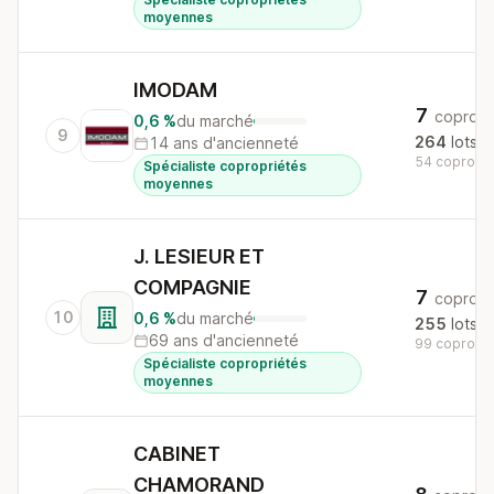
moyennes
IMODAM
7
copros
0,6 %
du marché
9
264
lots
14 ans d'ancienneté
54 copros a
Spécialiste copropriétés
moyennes
J. LESIEUR ET
COMPAGNIE
7
copros
10
0,6 %
du marché
255
lots
69 ans d'ancienneté
99 copros a
Spécialiste copropriétés
moyennes
CABINET
CHAMORAND