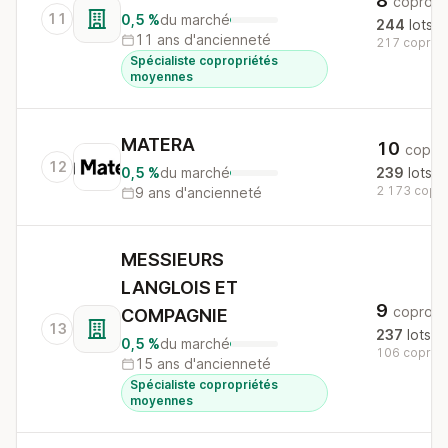
8
copros
11
0,5 %
du marché
244
lots
11 ans d'ancienneté
217 copros 
Spécialiste copropriétés
moyennes
MATERA
10
copro
12
0,5 %
du marché
239
lots
2 173 copro
9 ans d'ancienneté
MESSIEURS
LANGLOIS ET
9
copros
COMPAGNIE
13
237
lots
0,5 %
du marché
106 copros 
15 ans d'ancienneté
Spécialiste copropriétés
moyennes