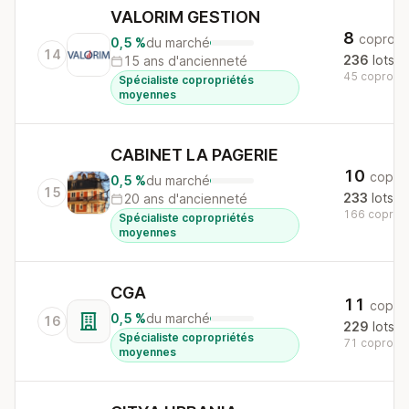
VALORIM GESTION
8
copros
0,5 %
du marché
14
236
lots
15 ans d'ancienneté
45 copros a
Spécialiste copropriétés
moyennes
CABINET LA PAGERIE
10
copro
0,5 %
du marché
15
233
lots
20 ans d'ancienneté
166 copros 
Spécialiste copropriétés
moyennes
CGA
11
copro
0,5 %
du marché
16
229
lots
Spécialiste copropriétés
71 copros a
moyennes