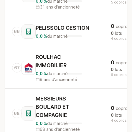
0,0 %
du marché
5 copros au 
31 ans d'ancienneté
0
copros
PELISSOLO GESTION
66
0
lots
0,0 %
du marché
4 copros au 
ROULHAC
0
copros
IMMOBILIER
67
0
lots
0,0 %
du marché
6 copros au 
9 ans d'ancienneté
MESSIEURS
BOULARD ET
0
copros
68
COMPAGNIE
0
lots
4 copros au 
0,0 %
du marché
68 ans d'ancienneté