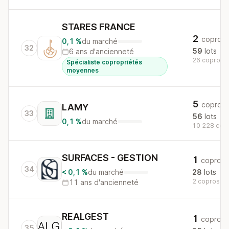
STARES FRANCE
2
copros
0,1 %
du marché
32
59
lots
6 ans d'ancienneté
26 copros a
Spécialiste copropriétés
moyennes
5
copros
LAMY
33
56
lots
0,1 %
du marché
10 228 copr
SURFACES - GESTION
1
copro
34
< 0,1 %
du marché
28
lots
2 copros au 
11 ans d'ancienneté
REALGEST
1
copro
35