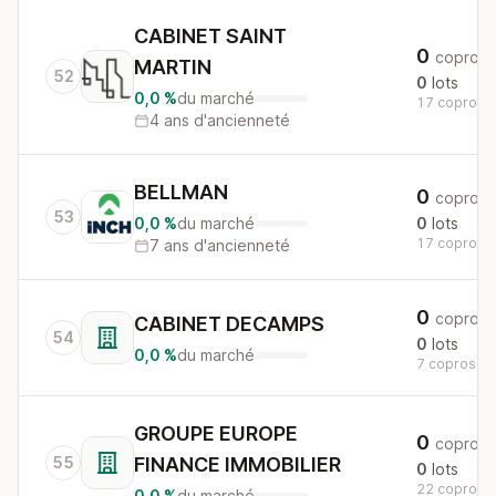
CABINET SAINT
0
copros
MARTIN
52
0
lots
0,0 %
du marché
17 copros a
4 ans d'ancienneté
BELLMAN
0
copros
53
0,0 %
du marché
0
lots
17 copros a
7 ans d'ancienneté
0
copros
CABINET DECAMPS
54
0
lots
0,0 %
du marché
7 copros au 
GROUPE EUROPE
0
copros
55
FINANCE IMMOBILIER
0
lots
22 copros a
0,0 %
du marché