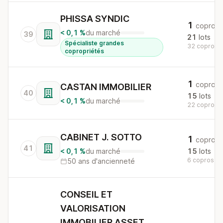
PHISSA SYNDIC
1
copro
< 0,1 %
du marché
39
21
lots
Spécialiste grandes
32 copros a
copropriétés
1
copro
CASTAN IMMOBILIER
40
15
lots
< 0,1 %
du marché
22 copros a
CABINET J. SOTTO
1
copro
41
< 0,1 %
du marché
15
lots
6 copros au 
50 ans d'ancienneté
CONSEIL ET
VALORISATION
IMMOBILIER ASSET