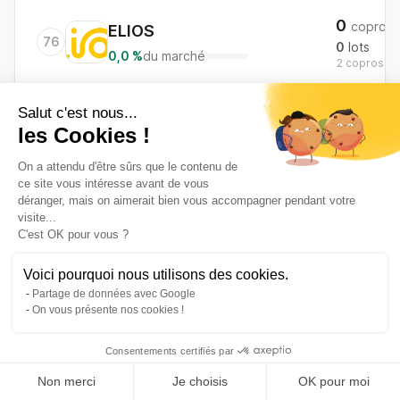
0
copros
ELIOS
76
0
lots
0,0 %
du marché
2 copros au 
Salut c'est nous...
COLOMBUS
0
les Cookies !
copros
77
PROPERTY
0
lots
On a attendu d'être sûrs que le contenu de
1 copros au 
0,0 %
du marché
ce site vous intéresse avant de vous
déranger, mais on aimerait bien vous accompagner pendant votre
visite...
WALTER WAINSTOK
C'est OK pour vous ?
0
copros
IMMOBILIER
78
0
lots
Voici pourquoi nous utilisons des cookies.
0,0 %
du marché
1 copros au 
Partage de données avec Google
26 ans d'ancienneté
On vous présente nos cookies !
Consentements certifiés par
EUROPEENNE
Comparer les 83 syndics de Paris 08
Non merci
D'ADMINISTRATION
Je choisis
OK pour moi
0
copros