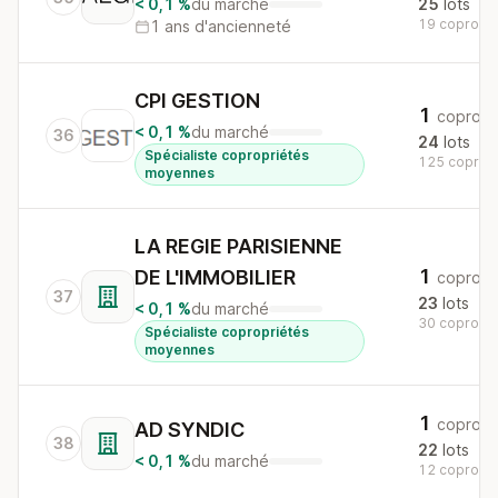
< 0,1 %
du marché
25
lots
19 copros a
1 ans d'ancienneté
CPI GESTION
1
copro
< 0,1 %
du marché
36
24
lots
Spécialiste copropriétés
125 copros 
moyennes
LA REGIE PARISIENNE
1
DE L'IMMOBILIER
copro
37
23
lots
< 0,1 %
du marché
30 copros a
Spécialiste copropriétés
moyennes
1
copro
AD SYNDIC
38
22
lots
< 0,1 %
du marché
12 copros a