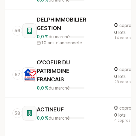
DELPHIMMOBILIER
0
copros
GESTION
56
0
lots
0,0 %
du marché
14 copros a
10 ans d'ancienneté
O'COEUR DU
0
copros
PATRIMOINE
57
0
lots
FRANCAIS
28 copros a
0,0 %
du marché
0
copros
ACTINEUF
58
0
lots
0,0 %
du marché
4 copros au 