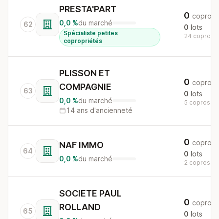
PRESTA'PART
0
copros
0,0 %
du marché
62
0
lots
Spécialiste petites
24 copros a
copropriétés
PLISSON ET
0
copros
COMPAGNIE
63
0
lots
0,0 %
du marché
5 copros au 
14 ans d'ancienneté
0
copros
NAF IMMO
64
0
lots
0,0 %
du marché
2 copros au 
SOCIETE PAUL
0
copros
ROLLAND
65
0
lots