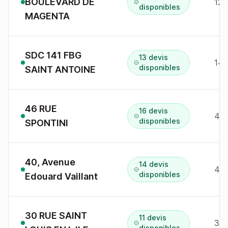
BOULEVARD DE
12 
disponibles
MAGENTA
SDC 141 FBG
13 devis
141
disponibles
SAINT ANTOINE
46 RUE
16 devis
46 
disponibles
SPONTINI
40, Avenue
14 devis
disponibles
Edouard Vaillant
30 RUE SAINT
11 devis
30 
disponibles