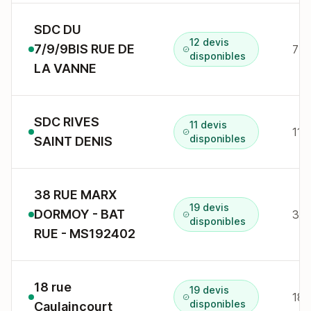
SDC DU
12 devis
7/9/9BIS RUE DE
7 r
disponibles
LA VANNE
SDC RIVES
11 devis
114
disponibles
SAINT DENIS
38 RUE MARX
19 devis
DORMOY - BAT
38 
disponibles
RUE - MS192402
18 rue
19 devis
18 
disponibles
Caulaincourt