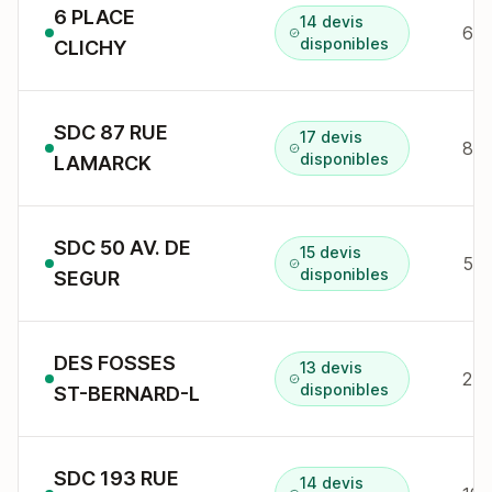
6 PLACE
14 devis
6 p
disponibles
CLICHY
SDC 87 RUE
17 devis
87 
disponibles
LAMARCK
SDC 50 AV. DE
15 devis
50 
disponibles
SEGUR
DES FOSSES
13 devis
24 
disponibles
ST-BERNARD-L
SDC 193 RUE
14 devis