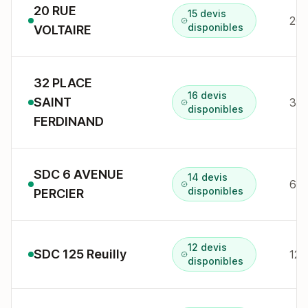
20 RUE
15 devis
20 
disponibles
VOLTAIRE
32 PLACE
16 devis
SAINT
32 
disponibles
FERDINAND
SDC 6 AVENUE
14 devis
6 a
disponibles
PERCIER
12 devis
SDC 125 Reuilly
125
disponibles