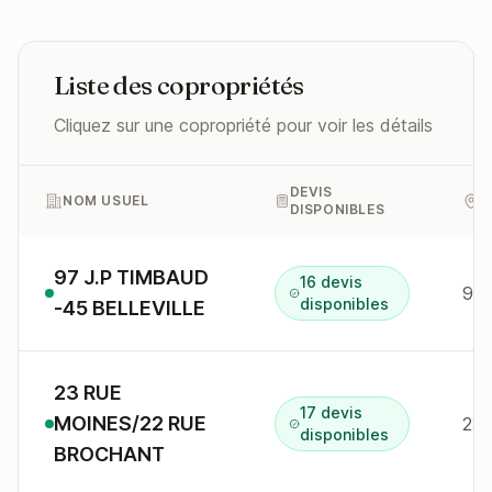
Liste des copropriétés
Cliquez sur une copropriété pour voir les détails
DEVIS
NOM USUEL
A
DISPONIBLES
97 J.P TIMBAUD
16 devis
97 
disponibles
-45 BELLEVILLE
23 RUE
17 devis
MOINES/22 RUE
23 
disponibles
BROCHANT