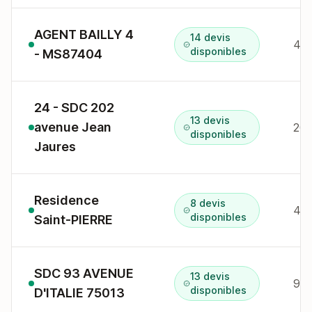
AGENT BAILLY 4
14 devis
4 r
disponibles
- MS87404
24 - SDC 202
13 devis
avenue Jean
202
disponibles
Jaures
Residence
8 devis
41 
disponibles
Saint-PIERRE
SDC 93 AVENUE
13 devis
93 
disponibles
D'ITALIE 75013