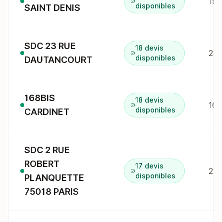
193
disponibles
SAINT DENIS
SDC 23 RUE
18 devis
23 
disponibles
DAUTANCOURT
168BIS
18 devis
168
disponibles
CARDINET
SDC 2 RUE
ROBERT
17 devis
2 r
disponibles
PLANQUETTE
75018 PARIS