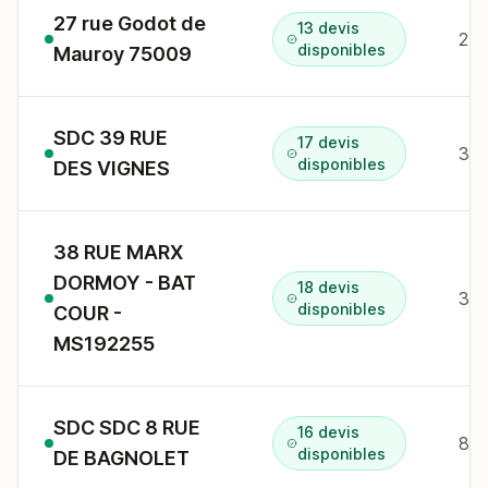
27 rue Godot de
13 devis
27 
disponibles
Mauroy 75009
SDC 39 RUE
17 devis
39 
disponibles
DES VIGNES
38 RUE MARX
DORMOY - BAT
18 devis
38 
disponibles
COUR -
MS192255
SDC SDC 8 RUE
16 devis
8 r
disponibles
DE BAGNOLET