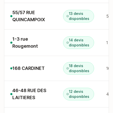
55/57 RUE
13 devis
55 
disponibles
QUINCAMPOIX
1-3 rue
14 devis
1 r
disponibles
Rougemont
18 devis
168 CARDINET
168
disponibles
46-48 RUE DES
12 devis
46-
disponibles
LAITIERES