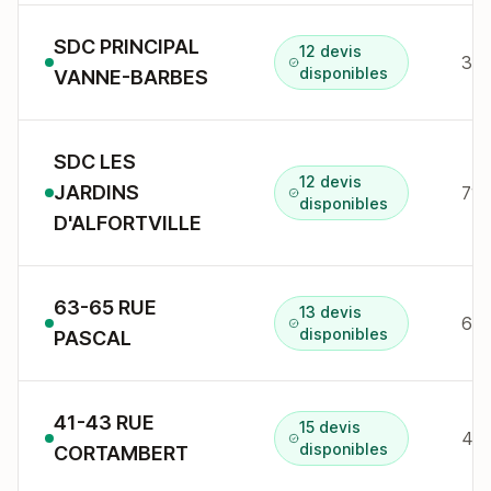
SDC PRINCIPAL
12 devis
3 r
disponibles
VANNE-BARBES
SDC LES
12 devis
JARDINS
71 
disponibles
D'ALFORTVILLE
63-65 RUE
13 devis
63-
disponibles
PASCAL
41-43 RUE
15 devis
41-
disponibles
CORTAMBERT