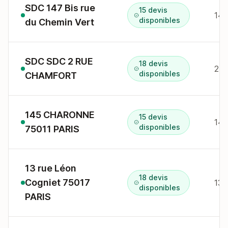
SDC 147 Bis rue
15 devis
147
disponibles
du Chemin Vert
SDC SDC 2 RUE
18 devis
2 r
disponibles
CHAMFORT
145 CHARONNE
15 devis
145
disponibles
75011 PARIS
13 rue Léon
18 devis
Cogniet 75017
13 
disponibles
PARIS