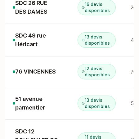
SDC 26 RUE
16 devis
26 
disponibles
DES DAMES
SDC 49 rue
13 devis
49 
disponibles
Héricart
12 devis
76 VINCENNES
76 
disponibles
51 avenue
13 devis
51 
disponibles
parmentier
SDC 12
11 devis