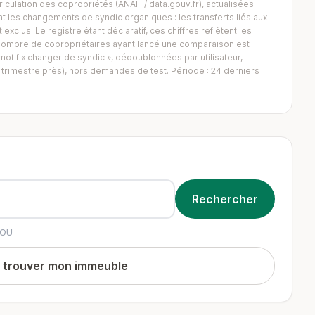
iculation des copropriétés (ANAH / data.gouv.fr), actualisées
 les changements de syndic organiques : les transferts liés aux
exclus. Le registre étant déclaratif, ces chiffres reflètent les
Le nombre de copropriétaires ayant lancé une comparaison est
tif « changer de syndic », dédoublonnées par utilisateur,
trimestre près), hors demandes de test. Période : 24 derniers
OU
t trouver mon immeuble