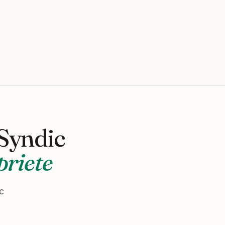
 Syndic
priete
c