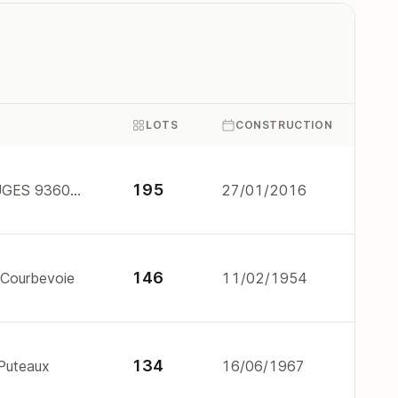
LOTS
CONSTRUCTION
195
22/24 RUE OLYMPE DE GOUGES 93600 ASNIERES
27/01/2016
146
 Courbevoie
11/02/1954
134
 Puteaux
16/06/1967