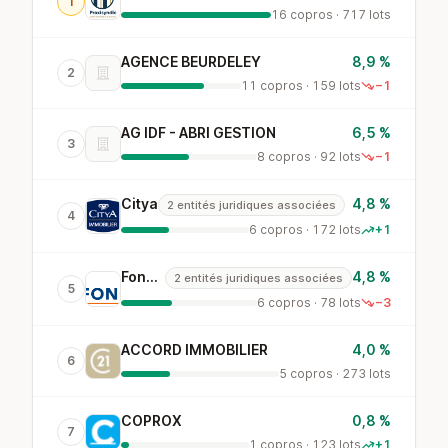
1
16 copros · 717 lots
AGENCE BEURDELEY
8,9 %
2
11 copros · 159 lots
−1
AG IDF - ABRI GESTION
6,5 %
3
8 copros · 92 lots
−1
Citya
4,8 %
2 entités juridiques associées
4
6 copros · 172 lots
+1
Foncia
4,8 %
2 entités juridiques associées
5
6 copros · 78 lots
−3
ACCORD IMMOBILIER
4,0 %
6
5 copros · 273 lots
COPROX
0,8 %
7
1 copros · 123 lots
+1