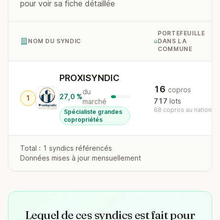
pour voir sa fiche détaillée
PORTEFEUILLE
NOM DU SYNDIC
DANS LA
COMMUNE
PROXISYNDIC
16
copros
du
27,0 %
1
717
lots
marché
68 copros au national
Spécialiste grandes
copropriétés
Total : 1 syndics référencés
Données mises à jour mensuellement
Lequel de ces syndics est fait pour