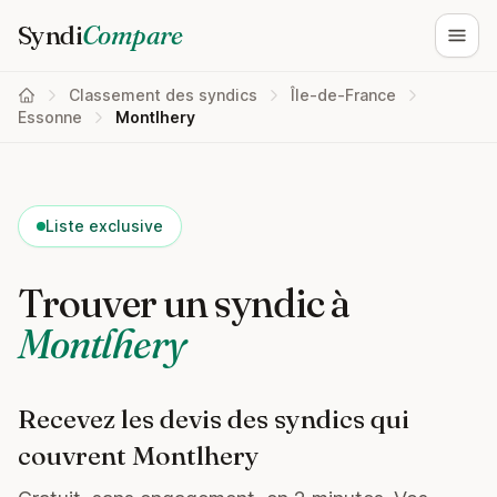
Syndi
Compare
Ouvri
Classement des syndics
Île-de-France
Essonne
Montlhery
Liste exclusive
Trouver un syndic à
Montlhery
Recevez les devis des syndics qui
couvrent Montlhery