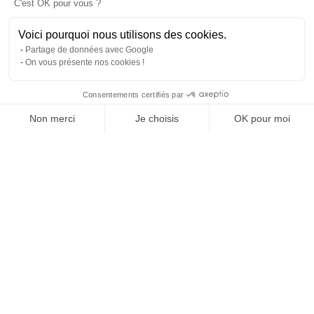
C'est OK pour vous ?
Voici pourquoi nous utilisons des cookies.
Partage de données avec Google
On vous présente nos cookies !
Consentements certifiés par
Comparer les 1 syndics de Montlhery
Non merci
Je choisis
OK pour moi
Axeptio consent
Plateforme de Gestion du Consentement : Personnalisez vos O
Notre plateforme vous permet d'adapter et de gérer vos paramètr