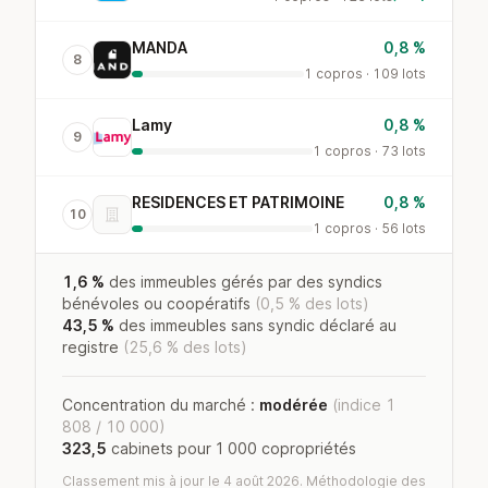
MANDA
0,8 %
8
1 copros · 109 lots
Lamy
0,8 %
9
1 copros · 73 lots
RESIDENCES ET PATRIMOINE
0,8 %
10
1 copros · 56 lots
1,6 %
des immeubles gérés par des syndics
bénévoles ou coopératifs
(0,5 % des lots)
43,5 %
des immeubles sans syndic déclaré au
registre
(25,6 % des lots)
Concentration du marché :
modérée
(indice 1
808 / 10 000)
323,5
cabinets pour 1 000 copropriétés
Classement mis à jour le 4 août 2026. Méthodologie des