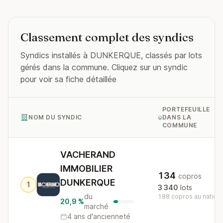
Classement complet des syndics
Syndics installés à DUNKERQUE, classés par lots
gérés dans la commune. Cliquez sur un syndic
pour voir sa fiche détaillée
PORTEFEUILLE
NOM DU SYNDIC
DANS LA
COMMUNE
VACHERAND
IMMOBILIER
134
copros
DUNKERQUE
1
3 340
lots
du
188 copros au nationa
20,9 %
marché
4 ans d'ancienneté