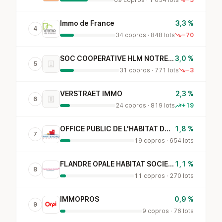
Immo de France
3,3 %
4
34 copros · 848 lots
−70
SOC COOPERATIVE HLM NOTRE COTTAGE
3,0 %
5
31 copros · 771 lots
−3
VERSTRAET IMMO
2,3 %
6
24 copros · 819 lots
+19
OFFICE PUBLIC DE L'HABITAT DU NORD
1,8 %
7
19 copros · 654 lots
FLANDRE OPALE HABITAT SOCIETE ANONYME D HABITATION
1,1 %
8
11 copros · 270 lots
IMMOPROS
0,9 %
9
9 copros · 76 lots