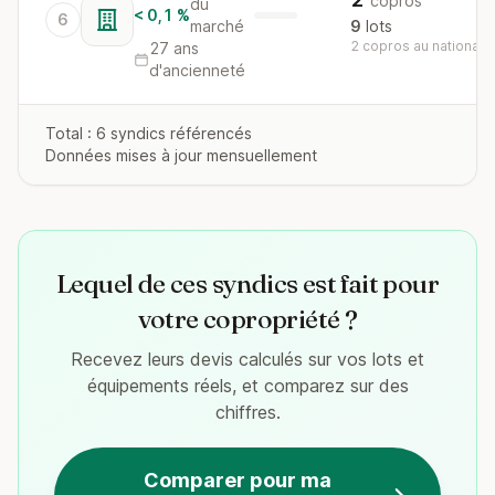
copros
du
< 0,1 %
6
marché
9
lots
2 copros au national
27 ans
d'ancienneté
Total : 6 syndics référencés
Données mises à jour mensuellement
Lequel de ces syndics est fait pour
votre copropriété ?
Recevez leurs devis calculés sur vos lots et
équipements réels, et comparez sur des
chiffres.
Comparer pour ma