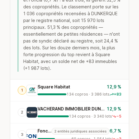
des copropriétés. Le classement porte sur les
1 036 copropriétés recensées à DUNKERQUE
par le registre national, soit 15 970 lots
principaux. 51,3 % des copropriétés —
essentiellement de petites résidences — n'ont
pas de syndic déclaré au registre, soit 24,4 %
des lots. Sur les douze derniers mois, la plus
forte progression du top revient à Square
Habitat, avec un solde net de +83 immeubles
(+1 987 lots).
Square Habitat
12,9 %
1
134 copros · 3 386 lots
+83
VACHERAND IMMOBILIER DUNKERQUE
12,9 %
2
134 copros · 3 340 lots
−5
Foncia
6,7 %
2 entités juridiques associées
3
69 copros · 1 054 lots
−3