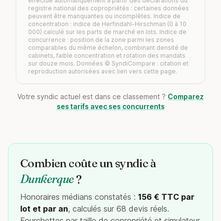
effectué automatiquement à partir des déclarations du
registre national des copropriétés : certaines données
peuvent être manquantes ou incomplètes. Indice de
concentration : indice de Herfindahl-Hirschman (0 à 10
000) calculé sur les parts de marché en lots. Indice de
concurrence : position de la zone parmi les zones
comparables du même échelon, combinant densité de
cabinets, faible concentration et rotation des mandats
sur douze mois. Données © SyndiCompare : citation et
reproduction autorisées avec lien vers cette page.
Votre syndic actuel est dans ce classement ?
Comparez
ses tarifs avec ses concurrents
Combien coûte un syndic à
Dunkerque
?
Honoraires médians constatés :
156 € TTC par
lot et par an
, calculés sur 68 devis réels.
Fourchettes par taille de copropriété et simulateur