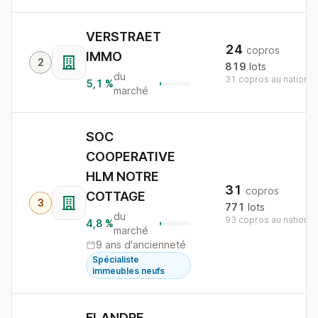
VERSTRAET
24
copros
IMMO
2
819
lots
du
31 copros au national
5,1 %
marché
SOC
COOPERATIVE
HLM NOTRE
31
copros
COTTAGE
3
771
lots
du
93 copros au national
4,8 %
marché
9 ans d'ancienneté
Spécialiste
immeubles neufs
FLANDRE