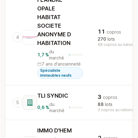
OPALE
HABITAT
SOCIETE
11
copros
ANONYME D
4
270
lots
HABITATION
68 copros au national
du
1,7 %
marché
7 ans d'ancienneté
Spécialiste
immeubles neufs
TLI SYNDIC
3
copros
5
du
88
lots
0,6 %
3 copros au national
marché
IMMO D'HEM
2