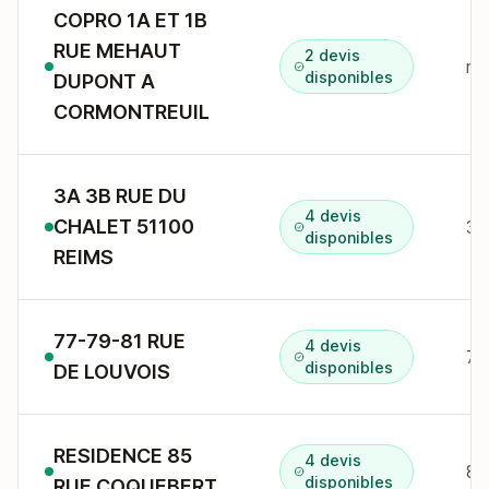
COPRO 1A ET 1B
RUE MEHAUT
2 devis
r 
disponibles
DUPONT A
CORMONTREUIL
3A 3B RUE DU
4 devis
CHALET 51100
3A
disponibles
REIMS
77-79-81 RUE
4 devis
77
disponibles
DE LOUVOIS
RESIDENCE 85
4 devis
85
disponibles
RUE COQUEBERT