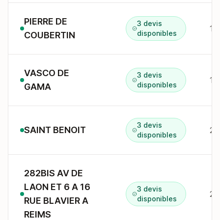
PIERRE DE
3 devis
10
disponibles
COUBERTIN
VASCO DE
3 devis
12
disponibles
GAMA
3 devis
SAINT BENOIT
2 
disponibles
282BIS AV DE
LAON ET 6 A 16
3 devis
28
disponibles
RUE BLAVIER A
REIMS