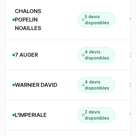
CHALONS
5 devis
POPELIN
disponibles
NOAILLES
4 devis
7 AUGER
7 
disponibles
4 devis
WARNIER DAVID
3 
disponibles
2 devis
L'IMPERIALE
disponibles