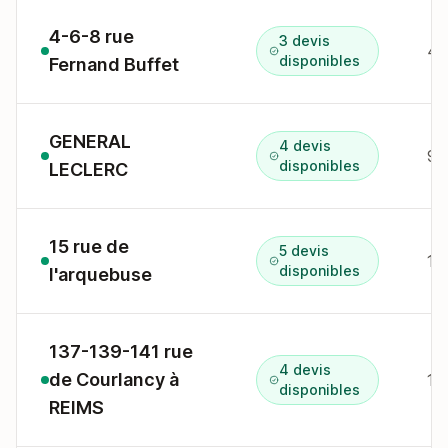
4-6-8 rue
3 devis
4-
disponibles
Fernand Buffet
GENERAL
4 devis
9 
disponibles
LECLERC
15 rue de
5 devis
15
disponibles
l'arquebuse
137-139-141 rue
4 devis
de Courlancy à
13
disponibles
REIMS