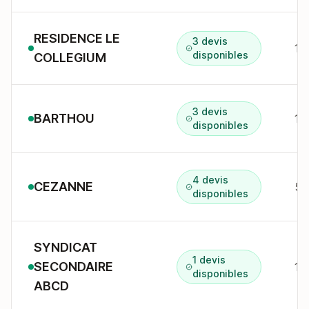
RESIDENCE LE
3 devis
1A
disponibles
COLLEGIUM
3 devis
BARTHOU
14
disponibles
4 devis
CEZANNE
disponibles
SYNDICAT
1 devis
SECONDAIRE
1 
disponibles
ABCD