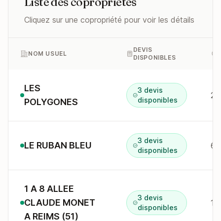
Liste des copropriétés
Cliquez sur une copropriété pour voir les détails
DEVIS
NOM USUEL
DISPONIBLES
LES
3 devis
2 
disponibles
POLYGONES
3 devis
LE RUBAN BLEU
68
disponibles
1 A 8 ALLEE
3 devis
CLAUDE MONET
1 
disponibles
A REIMS (51)