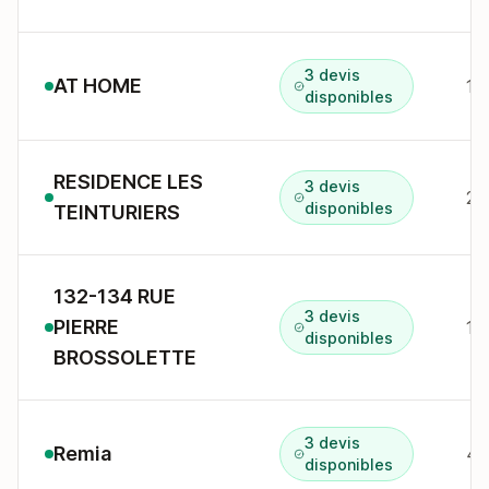
3 devis
AT HOME
1 
disponibles
RESIDENCE LES
3 devis
26
disponibles
TEINTURIERS
132-134 RUE
3 devis
PIERRE
13
disponibles
BROSSOLETTE
3 devis
Remia
4 
disponibles