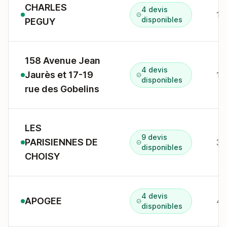
CHARLES
4 devis
1 
disponibles
PEGUY
158 Avenue Jean
4 devis
Jaurès et 17-19
15
disponibles
rue des Gobelins
LES
9 devis
PARISIENNES DE
3 
disponibles
CHOISY
4 devis
APOGEE
43
disponibles