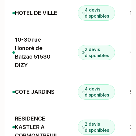
4 devis
HOTEL DE VILLE
disponibles
10-30 rue
Honoré de
2 devis
30
disponibles
Balzac 51530
DIZY
4 devis
COTE JARDINS
51
disponibles
RESIDENCE
2 devis
KASTLER A
2 
disponibles
CORMONTREUIL