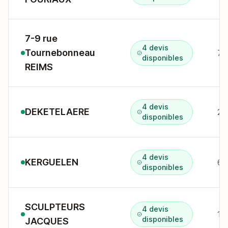
7-9 rue
4 devis
Tournebonneau
7 
disponibles
REIMS
4 devis
DEKETELAERE
2 
disponibles
4 devis
KERGUELEN
6 
disponibles
SCULPTEURS
4 devis
1 
disponibles
JACQUES