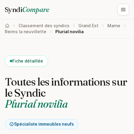
Syndi
Compare
Ouvri
Classement des syndics
Grand Est
Marne
Reims la neuvillette
Plurial novilia
Fiche détaillée
Toutes les informations sur
le Syndic
Plurial novilia
Spécialiste immeubles neufs