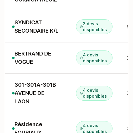
SYNDICAT
2 devis
disponibles
SECONDAIRE K/L
BERTRAND DE
4 devis
2-
disponibles
VOGUE
301-301A-301B
4 devis
AVENUE DE
30
disponibles
LAON
Résidence
4 devis
20
disponibles
FOURIAUX