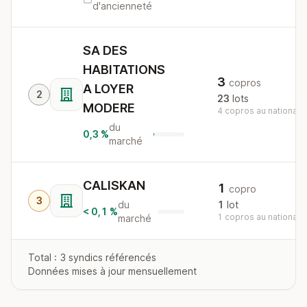
d'ancienneté
SA DES
HABITATIONS
3
copros
A LOYER
2
23
lots
MODERE
4 copros au national
du
0,3 %
marché
CALISKAN
1
copro
3
du
1
lot
< 0,1 %
1 copros au national
marché
Total : 3 syndics référencés
Données mises à jour mensuellement