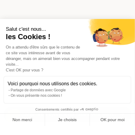
Salut c'est nous...
les Cookies !
On a attendu d'être sûrs que le contenu de
ce site vous intéresse avant de vous
déranger, mais on aimerait bien vous accompagner pendant votre
visite...
C'est OK pour vous ?
Voici pourquoi nous utilisons des cookies.
Partage de données avec Google
On vous présente nos cookies !
Consentements certifiés par
Comparer les 3 syndics de Charleville Mezieres
Non merci
Je choisis
OK pour moi
Axeptio consent
Plateforme de Gestion du Consentement : Personnalisez vos O