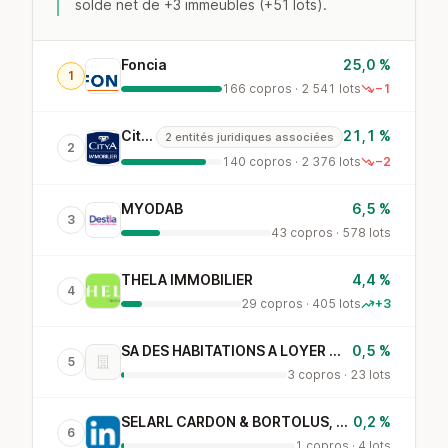
solde net de +3 immeubles (+51 lots).
Foncia
25,0 %
1
166 copros · 2 541 lots
−1
Citya
21,1 %
2 entités juridiques associées
2
140 copros · 2 376 lots
−2
MYODAB
6,5 %
3
43 copros · 578 lots
THELA IMMOBILIER
4,4 %
4
29 copros · 405 lots
+3
SA DES HABITATIONS A LOYER MODERE
0,5 %
5
3 copros · 23 lots
SELARL CARDON & BORTOLUS, ADMINISTRATEURS JUDICIAI
0,2 %
6
1 copros · 4 lots