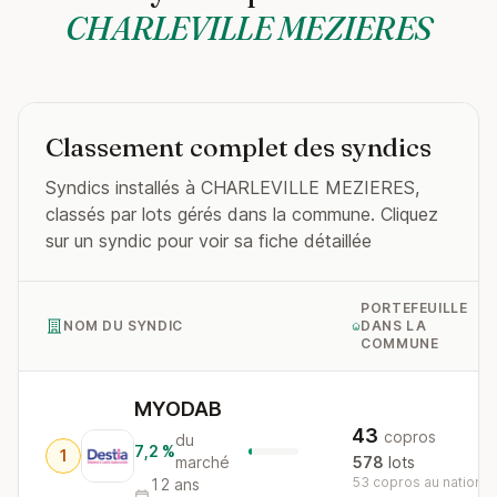
CHARLEVILLE MEZIERES
Classement complet des syndics
Syndics installés à CHARLEVILLE MEZIERES,
classés par lots gérés dans la commune. Cliquez
sur un syndic pour voir sa fiche détaillée
PORTEFEUILLE
NOM DU SYNDIC
DANS LA
COMMUNE
MYODAB
43
copros
du
7,2 %
1
marché
578
lots
53 copros au national
12 ans