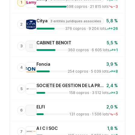
1
598 copros · 21 815 lots
−3
Citya
5,8 %
3 entités juridiques associées
2
376 copros · 9 204 lots
+26
CABINET BENOIT
5,5 %
3
360 copros · 6 605 lots
+1
Foncia
3,9 %
4
254 copros · 5 039 lots
+8
SOCIETE DE GESTION DE LA PROPRIETE IMMOBILIERE PRI
2,4 %
5
158 copros · 3 512 lots
+3
ELFI
2,0 %
6
131 copros · 1 506 lots
−5
A I C I SOC
1,8 %
7