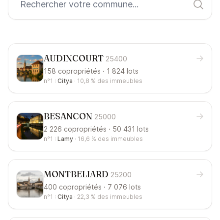
AUDINCOURT
25400
158 copropriétés · 1 824 lots
n°1 :
Citya
·
10,8 %
des immeubles
BESANCON
25000
2 226 copropriétés · 50 431 lots
n°1 :
Lamy
·
16,6 %
des immeubles
MONTBELIARD
25200
400 copropriétés · 7 076 lots
n°1 :
Citya
·
22,3 %
des immeubles