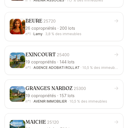
n°1 :
AVENIR ASSOCIES
·
11,1 %
des immeubles
BEURE
25720
26 copropriétés · 200 lots
n°1 :
Lamy
·
3,8 %
des immeubles
EXINCOURT
25400
19 copropriétés · 144 lots
n°1 :
AGENCE ADOBATI ROLLAT
·
10,5 %
des immeubles
GRANGES NARBOZ
25300
19 copropriétés · 157 lots
n°1 :
AVENIR IMMOBILIER
·
10,5 %
des immeubles
MAICHE
25120