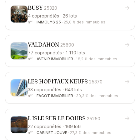
BUSY
25320
4 copropriétés · 26 lots
n°1 :
IMMOLYS 25
·
25,0 %
des immeubles
VALDAHON
25800
77 copropriétés · 1 110 lots
n°1 :
AVENIR IMMOBILIER
·
18,2 %
des immeubles
LES HOPITAUX NEUFS
25370
33 copropriétés · 643 lots
n°1 :
FAGOT IMMOBILIER
·
30,3 %
des immeubles
L ISLE SUR LE DOUBS
25250
22 copropriétés · 169 lots
n°1 :
CABINET JOUVE
·
27,3 %
des immeubles