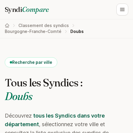
Syndi
Compare
Ouvri
Classement des syndics
Bourgogne-Franche-Comté
Doubs
Recherche par ville
Tous les Syndics :
Doubs
Découvrez
tous les Syndics dans votre
département
, sélectionnez votre ville et
consultez la liste exclusive des syndics de