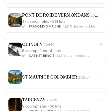
PONT DE ROIDE VERMONDANS
25150
47 copropriétés · 514 lots
n°1 :
FRANCIMMO MAICHE
·
12,8 %
des immeubles
QUINGEY
25440
8 copropriétés · 41 lots
n°1 :
CABINET BENOIT
·
12,5 %
des immeubles
ST MAURICE COLOMBIER
25260
TARCENAY
25620
9 copropriétés · 50 lots