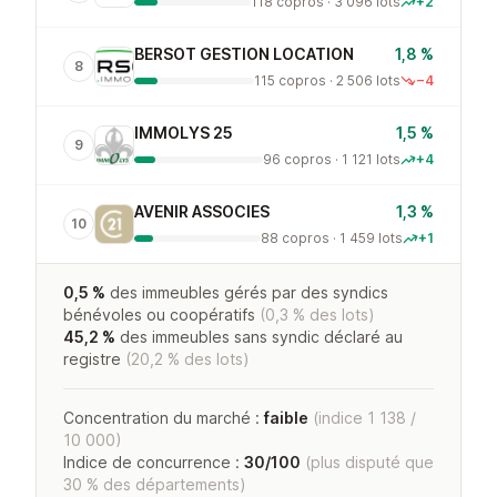
118 copros · 3 096 lots
+2
BERSOT GESTION LOCATION
1,8 %
8
115 copros · 2 506 lots
−4
IMMOLYS 25
1,5 %
9
96 copros · 1 121 lots
+4
AVENIR ASSOCIES
1,3 %
10
88 copros · 1 459 lots
+1
0,5 %
des immeubles gérés par des syndics
bénévoles ou coopératifs
(0,3 % des lots)
45,2 %
des immeubles sans syndic déclaré au
registre
(20,2 % des lots)
Concentration du marché :
faible
(indice 1 138 /
10 000)
Indice de concurrence :
30/100
(plus disputé que
30 % des départements)