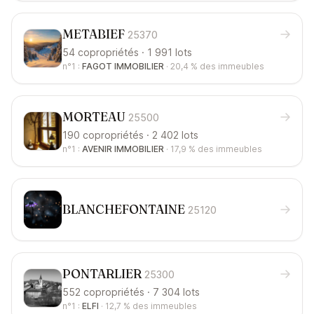
METABIEF
25370
54 copropriétés · 1 991 lots
n°1 :
FAGOT IMMOBILIER
·
20,4 %
des immeubles
MORTEAU
25500
190 copropriétés · 2 402 lots
n°1 :
AVENIR IMMOBILIER
·
17,9 %
des immeubles
BLANCHEFONTAINE
25120
PONTARLIER
25300
552 copropriétés · 7 304 lots
n°1 :
ELFI
·
12,7 %
des immeubles