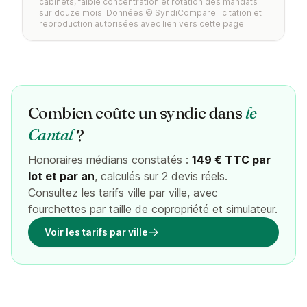
cabinets, faible concentration et rotation des mandats
sur douze mois. Données © SyndiCompare : citation et
reproduction autorisées avec lien vers cette page.
Combien coûte un syndic dans
le
Cantal
?
Honoraires médians constatés :
149 € TTC par
lot et par an
, calculés sur 2 devis réels.
Consultez les tarifs ville par ville, avec
fourchettes par taille de copropriété et simulateur.
Voir les tarifs par ville