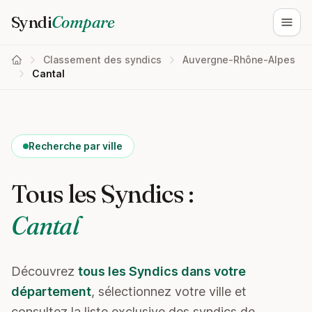
Syndi
Compare
Ouvri
Classement des syndics
Auvergne-Rhône-Alpes
Cantal
Recherche par ville
Tous les Syndics :
Cantal
Découvrez
tous les Syndics dans votre
département
, sélectionnez votre ville et
consultez la liste exclusive des syndics de