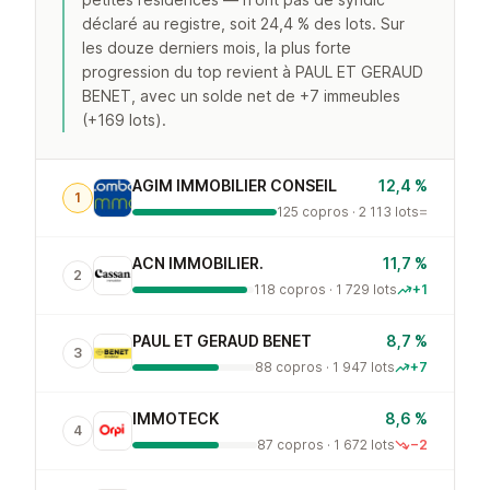
déclaré au registre, soit 24,4 % des lots. Sur
les douze derniers mois, la plus forte
progression du top revient à PAUL ET GERAUD
BENET, avec un solde net de +7 immeubles
(+169 lots).
AGIM IMMOBILIER CONSEIL
12,4 %
1
125 copros · 2 113 lots
=
ACN IMMOBILIER.
11,7 %
2
118 copros · 1 729 lots
+1
PAUL ET GERAUD BENET
8,7 %
3
88 copros · 1 947 lots
+7
IMMOTECK
8,6 %
4
87 copros · 1 672 lots
−2