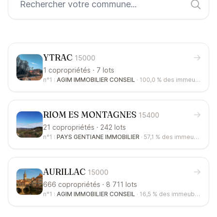
YTRAC
15000
1 copropriétés · 7 lots
n°1 :
AGIM IMMOBILIER CONSEIL
·
100,0 %
des immeubles
RIOM ES MONTAGNES
15400
21 copropriétés · 242 lots
n°1 :
PAYS GENTIANE IMMOBILIER
·
57,1 %
des immeubles
AURILLAC
15000
666 copropriétés · 8 711 lots
n°1 :
AGIM IMMOBILIER CONSEIL
·
16,5 %
des immeubles