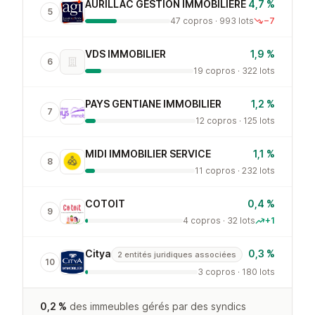
AURILLAC GESTION IMMOBILIERE
4,7 %
5
47 copros · 993 lots
−7
VDS IMMOBILIER
1,9 %
6
19 copros · 322 lots
PAYS GENTIANE IMMOBILIER
1,2 %
7
12 copros · 125 lots
MIDI IMMOBILIER SERVICE
1,1 %
8
11 copros · 232 lots
COTOIT
0,4 %
9
4 copros · 32 lots
+1
Citya
0,3 %
2 entités juridiques associées
10
3 copros · 180 lots
0,2 %
des immeubles gérés par des syndics