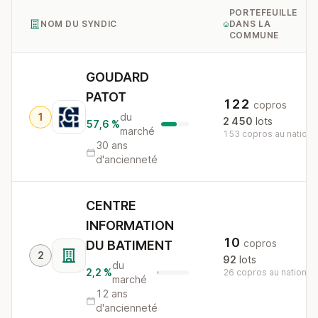
PORTEFEUILLE
NOM DU SYNDIC
DANS LA
COMMUNE
GOUDARD
PATOT
122
copros
1
du
2 450
lots
57,6 %
marché
153 copros au nationa
30 ans
d'ancienneté
CENTRE
INFORMATION
10
copros
DU BATIMENT
2
92
lots
du
2,2 %
26 copros au national
marché
12 ans
d'ancienneté