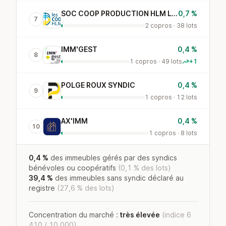
SOC COOP PRODUCTION HLM LOGICOOP
0,7 %
7
2 copros · 38 lots
IMM'GEST
0,4 %
8
1 copros · 49 lots
+1
POLGE ROUX SYNDIC
0,4 %
9
1 copros · 12 lots
AX'IMM
0,4 %
10
1 copros · 8 lots
0,4 %
des immeubles gérés par des syndics
bénévoles ou coopératifs
(0,1 % des lots)
39,4 %
des immeubles sans syndic déclaré au
registre
(27,6 % des lots)
Concentration du marché :
très élevée
(indice 6
410 / 10 000)