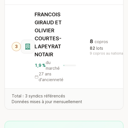
FRANCOIS
GIRAUD ET
OLIVIER
COURTES-
8
copros
LAPEYRAT
3
82
lots
9 copros au national
NOTAIR
du
1,9 %
marché
27 ans
d'ancienneté
Total : 3 syndics référencés
Données mises à jour mensuellement