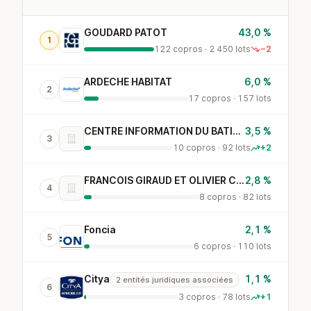
GOUDARD PATOT
43,0 %
1
122 copros · 2 450 lots
−2
ARDECHE HABITAT
6,0 %
2
17 copros · 157 lots
CENTRE INFORMATION DU BATIMENT
3,5 %
3
10 copros · 92 lots
+2
FRANCOIS GIRAUD ET OLIVIER COURTES-LAPEYRAT NOTAIR
2,8 %
4
8 copros · 82 lots
Foncia
2,1 %
5
6 copros · 110 lots
Citya
1,1 %
2 entités juridiques associées
6
3 copros · 78 lots
+1