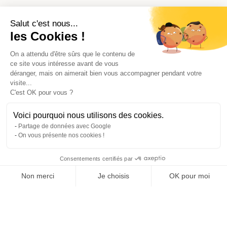
Salut c'est nous...
les Cookies !
On a attendu d'être sûrs que le contenu de
ce site vous intéresse avant de vous
déranger, mais on aimerait bien vous accompagner pendant votre
visite...
C'est OK pour vous ?
Voici pourquoi nous utilisons des cookies.
Partage de données avec Google
On vous présente nos cookies !
Consentements certifiés par
Comparer les 3 syndics de Annonay
Non merci
Je choisis
OK pour moi
Axeptio consent
Plateforme de Gestion du Consentement : Personnalisez vos O
Notre plateforme vous permet d'adapter et de gérer vos paramètr