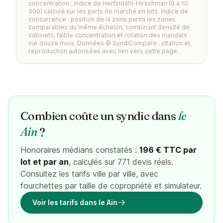
concentration : indice de Herfindahl-Hirschman (0 à 10
000) calculé sur les parts de marché en lots. Indice de
concurrence : position de la zone parmi les zones
comparables du même échelon, combinant densité de
cabinets, faible concentration et rotation des mandats
sur douze mois. Données © SyndiCompare : citation et
reproduction autorisées avec lien vers cette page.
Combien coûte un syndic dans
le
Ain
?
Honoraires médians constatés :
196 € TTC par
lot et par an
, calculés sur 771 devis réels.
Consultez les tarifs ville par ville, avec
fourchettes par taille de copropriété et simulateur.
Voir les tarifs dans le Ain