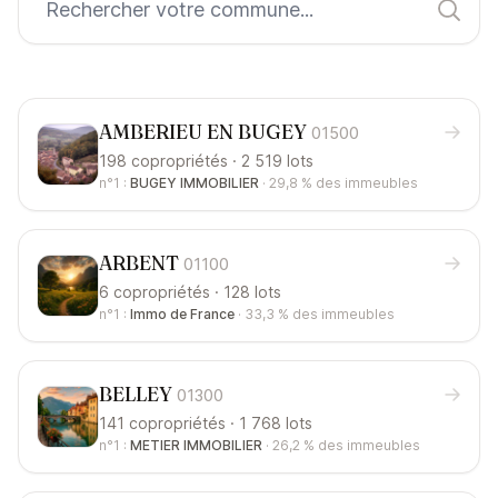
AMBERIEU EN BUGEY
01500
198 copropriétés · 2 519 lots
n°1 :
BUGEY IMMOBILIER
·
29,8 %
des immeubles
ARBENT
01100
6 copropriétés · 128 lots
n°1 :
Immo de France
·
33,3 %
des immeubles
BELLEY
01300
141 copropriétés · 1 768 lots
n°1 :
METIER IMMOBILIER
·
26,2 %
des immeubles