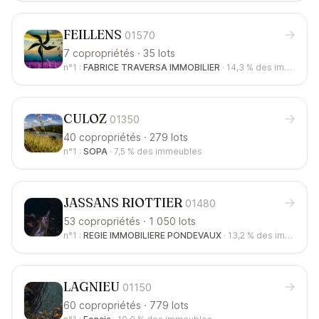
FEILLENS
01570
7 copropriétés · 35 lots
n°1 :
FABRICE TRAVERSA IMMOBILIER
·
14,3 %
des immeubles
CULOZ
01350
40 copropriétés · 279 lots
n°1 :
SOPA
·
7,5 %
des immeubles
JASSANS RIOTTIER
01480
53 copropriétés · 1 050 lots
n°1 :
REGIE IMMOBILIERE PONDEVAUX
·
13,2 %
des immeubles
LAGNIEU
01150
60 copropriétés · 779 lots