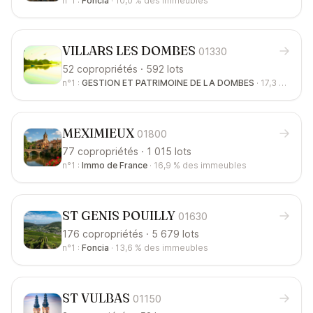
n°1 :
Foncia
·
10,0 %
des immeubles
VILLARS LES DOMBES
01330
52 copropriétés · 592 lots
n°1 :
GESTION ET PATRIMOINE DE LA DOMBES
·
17,3 %
des i
MEXIMIEUX
01800
77 copropriétés · 1 015 lots
n°1 :
Immo de France
·
16,9 %
des immeubles
ST GENIS POUILLY
01630
176 copropriétés · 5 679 lots
n°1 :
Foncia
·
13,6 %
des immeubles
ST VULBAS
01150