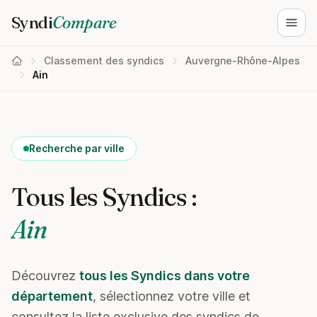
Syndi
Compare
Ouvri
Classement des syndics
Auvergne-Rhône-Alpes
Ain
Recherche par ville
Tous les Syndics :
Ain
Découvrez
tous les Syndics dans votre
département
, sélectionnez votre ville et
consultez la liste exclusive des syndics de