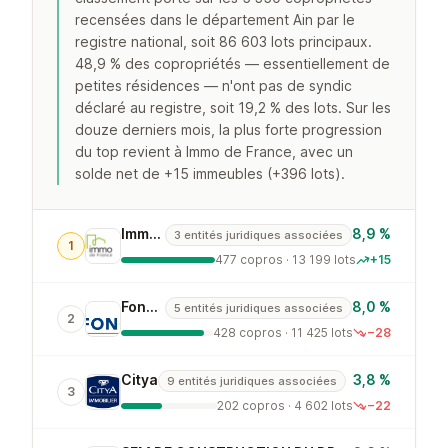
recensées dans le département Ain par le
registre national, soit 86 603 lots principaux.
48,9 % des copropriétés — essentiellement de
petites résidences — n'ont pas de syndic
déclaré au registre, soit 19,2 % des lots. Sur les
douze derniers mois, la plus forte progression
du top revient à Immo de France, avec un
solde net de +15 immeubles (+396 lots).
Immo de France
8,9 %
3 entités juridiques associées
1
477 copros · 13 199 lots
+15
Foncia
8,0 %
5 entités juridiques associées
2
428 copros · 11 425 lots
−28
Citya
3,8 %
9 entités juridiques associées
3
202 copros · 4 602 lots
−22