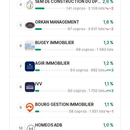
SEM DE CONSTRUCTION DU DPT DE L AIN
2,6 %
4
141 copros · 3 108 lots
−2
ORKAN MANAGEMENT
1,8 %
5
97 copros · 3 931 lots
−2
BUGEY IMMOBILIER
1,3 %
6
68 copros · 1 083 lots
AGIR IMMOBILIER
1,2 %
7
64 copros · 982 lots
+3
IVV
1,1 %
8
60 copros · 1 750 lots
+3
BOURG GESTION IMMOBILIER
1,1 %
9
58 copros · 1 651 lots
−1
HOMEOS ADB
1,0 %
10