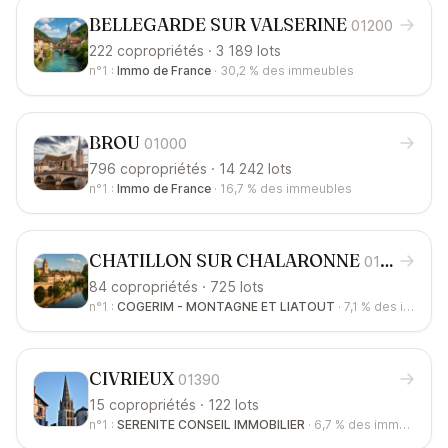
BELLEGARDE SUR VALSERINE
01200
222 copropriétés · 3 189 lots
n°1 :
Immo de France
·
30,2 %
des immeubles
BROU
01000
796 copropriétés · 14 242 lots
n°1 :
Immo de France
·
16,7 %
des immeubles
CHATILLON SUR CHALARONNE
01400
84 copropriétés · 725 lots
n°1 :
COGERIM - MONTAGNE ET LIATOUT
·
7,1 %
des immeubles
CIVRIEUX
01390
15 copropriétés · 122 lots
n°1 :
SERENITE CONSEIL IMMOBILIER
·
6,7 %
des immeubles