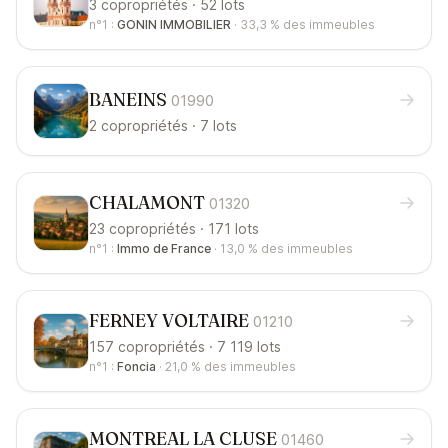
3 copropriétés · 52 lots
n°1 :
GONIN IMMOBILIER
·
33,3 %
des immeubles
BANEINS
01990
2 copropriétés · 7 lots
CHALAMONT
01320
23 copropriétés · 171 lots
n°1 :
Immo de France
·
13,0 %
des immeubles
FERNEY VOLTAIRE
01210
157 copropriétés · 7 119 lots
n°1 :
Foncia
·
21,0 %
des immeubles
MONTREAL LA CLUSE
01460