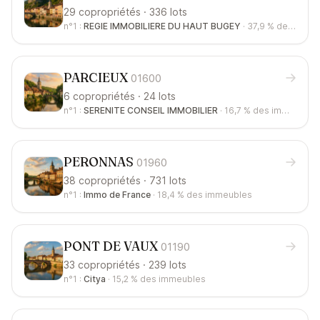
29 copropriétés · 336 lots
n°1 :
REGIE IMMOBILIERE DU HAUT BUGEY
·
37,9 %
des immeubles
PARCIEUX
01600
6 copropriétés · 24 lots
n°1 :
SERENITE CONSEIL IMMOBILIER
·
16,7 %
des immeubles
PERONNAS
01960
38 copropriétés · 731 lots
n°1 :
Immo de France
·
18,4 %
des immeubles
PONT DE VAUX
01190
33 copropriétés · 239 lots
n°1 :
Citya
·
15,2 %
des immeubles