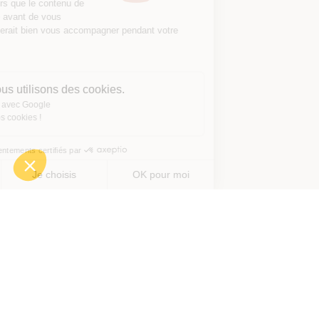
On a attendu d'être sûrs que le contenu de
ce site vous intéresse avant de vous
déranger, mais on aimerait bien vous accompagner pendant votre
visite...
C'est OK pour vous ?
Voici pourquoi nous utilisons des cookies.
Partage de données avec Google
On vous présente nos cookies !
Consentements certifiés par
Non merci
Je choisis
OK pour moi
Axeptio consent
Plateforme de Gestion du Consentement : Personnalisez vos O
Notre plateforme vous permet d'adapter et de gérer vos paramètr