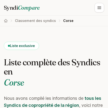
Syndi
Compare
Ouvri
Classement des syndics
Corse
Liste exclusive
Liste complète des Syndics
en
Corse
Nous avons compilé les informations de
tous les
Syndics de copropriété de la région
, voici notre