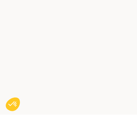
Axeptio consent
Plateforme de Gestion du Consentement : Personnalisez vos O
Notre plateforme vous permet d'adapter et de gérer vos paramètr