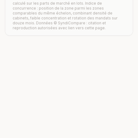
calculé sur les parts de marché en lots. Indice de
concurrence : position de la zone parmi les zones
comparables du même échelon, combinant densité de
cabinets, faible concentration et rotation des mandats sur
douze mois. Données © SyndiCompare : citation et
reproduction autorisées avec lien vers cette page.