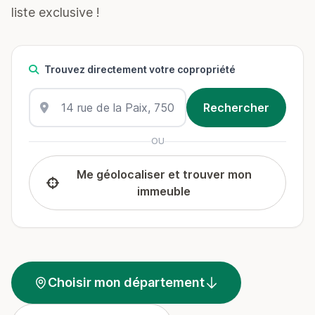
liste exclusive !
Trouvez directement votre copropriété
OU
Me géolocaliser et trouver mon
immeuble
Choisir mon département