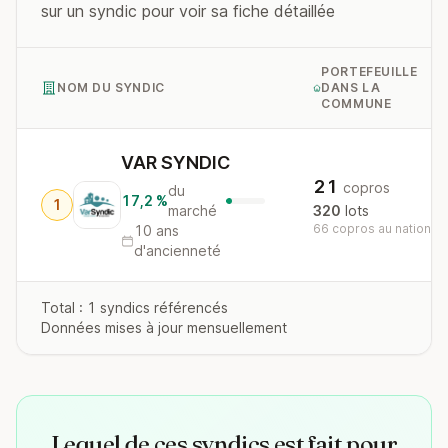
sur un syndic pour voir sa fiche détaillée
PORTEFEUILLE
NOM DU SYNDIC
DANS LA
COMMUNE
VAR SYNDIC
21
copros
du
17,2 %
1
marché
320
lots
66 copros au national
10 ans
d'ancienneté
Total : 1 syndics référencés
Données mises à jour mensuellement
Lequel de ces syndics est fait pour