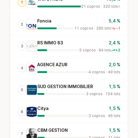
1
21 copros · 320 lots
=
Foncia
5,4 %
2
11 copros · 290 lots
−1
RS IMMO 83
2,4 %
3
5 copros · 94 lots
+2
AGENCE AZUR
2,0 %
4
4 copros · 49 lots
SUD GESTION IMMOBILIER
1,5 %
5
3 copros · 104 lots
Citya
1,5 %
6
3 copros · 46 lots
CBM GESTION
1,5 %
7
3 copros · 21 lots