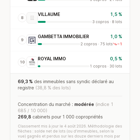
VILLAUME
1,5 %
8
3 copros · 8 lots
GAMBETTA IMMOBILIER
1,0 %
9
2 copros · 75 lots
−1
ROYAL IMMO
0,5 %
10
1 copros · 30 lots
69,3 %
des immeubles sans syndic déclaré au
registre
(38,8 % des lots)
Concentration du marché :
modérée
(indice 1
685 / 10 000)
269,8
cabinets pour 1 000 copropriétés
Classement mis à jour le 4 août 2026. Méthodologie des
flèches : solde net de lots (ou d'immeubles, selon la
vue) gagnés et perdus sur les douze derniers mois par