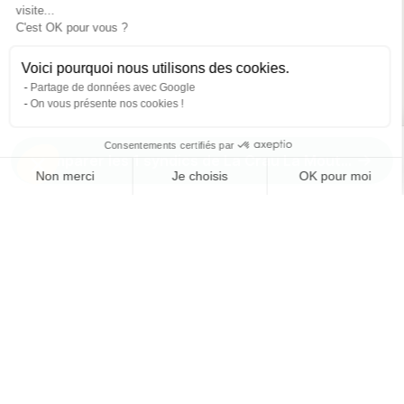
visite...
C'est OK pour vous ?
Voici pourquoi nous utilisons des cookies.
Partage de données avec Google
On vous présente nos cookies !
Consentements certifiés par
Comparer les 1 syndics de La Crau La Moutonne
Non merci
Je choisis
OK pour moi
Axeptio consent
Plateforme de Gestion du Consentement : Personnalisez vos O
Notre plateforme vous permet d'adapter et de gérer vos paramètr