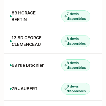
83 HORACE
7 devis
83
disponibles
BERTIN
13 BD GEORGE
8 devis
13
disponibles
CLEMENCEAU
8 devis
69 rue Brochier
69
disponibles
6 devis
79 JAUBERT
79
disponibles