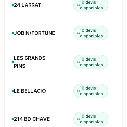
10 devis
24 LARRAT
24
disponibles
10 devis
JOBIN/FORTUNE
8 
disponibles
LES GRANDS
10 devis
34
disponibles
PINS
10 devis
LE BELLAGIO
83
disponibles
10 devis
214 BD CHAVE
21
disponibles