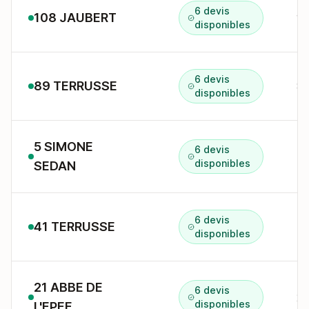
6 devis
108 JAUBERT
10
disponibles
6 devis
89 TERRUSSE
89
disponibles
5 SIMONE
6 devis
disponibles
SEDAN
6 devis
41 TERRUSSE
41
disponibles
21 ABBE DE
6 devis
21
disponibles
L'EPEE