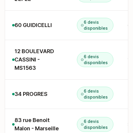
6 devis
60 GUIDICELLI
disponibles
12 BOULEVARD
6 devis
CASSINI -
12
disponibles
MS1563
6 devis
34 PROGRES
34
disponibles
83 rue Benoit
6 devis
83
disponibles
Malon - Marseille