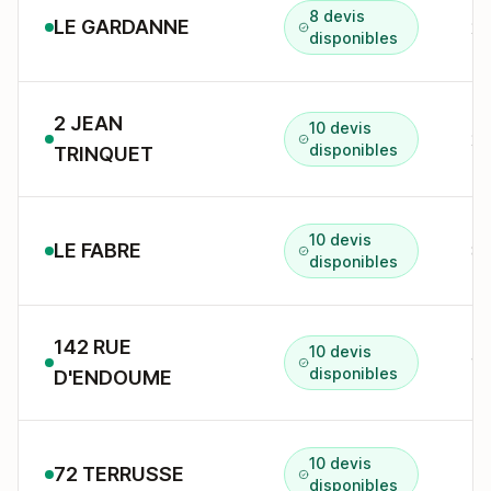
8 devis
LE GARDANNE
23
disponibles
2 JEAN
10 devis
2 
disponibles
TRINQUET
10 devis
LE FABRE
89
disponibles
142 RUE
10 devis
14
disponibles
D'ENDOUME
10 devis
72 TERRUSSE
72
disponibles