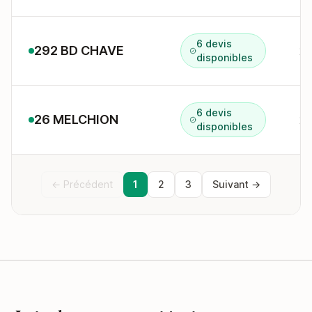
6 devis
292 BD CHAVE
29
disponibles
6 devis
26 MELCHION
26
disponibles
← Précédent
1
2
3
Suivant →