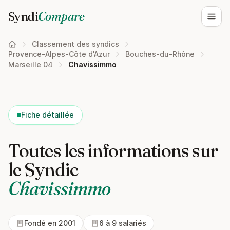
Syndi
Compare
Ouvri
Classement des syndics
Provence-Alpes-Côte d'Azur
Bouches-du-Rhône
Marseille 04
Chavissimmo
Fiche détaillée
Toutes les informations sur
le Syndic
Chavissimmo
Fondé en 2001
6 à 9 salariés