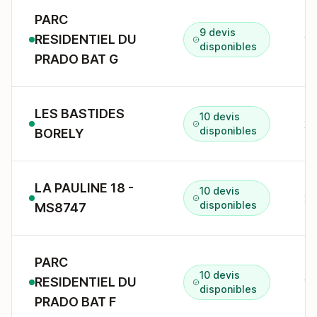
PARC
9 devis
RESIDENTIEL DU
14
disponibles
PRADO BAT G
LES BASTIDES
10 devis
24
disponibles
BORELY
LA PAULINE 18 -
10 devis
25
disponibles
MS8747
PARC
10 devis
RESIDENTIEL DU
14
disponibles
PRADO BAT F