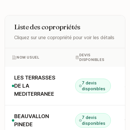
Liste des copropriétés
Cliquez sur une copropriété pour voir les détails
DEVIS
NOM USUEL
DISPONIBLES
LES TERRASSES
7 devis
DE LA
av
disponibles
MEDITERRANEE
BEAUVALLON
7 devis
tr
disponibles
PINEDE