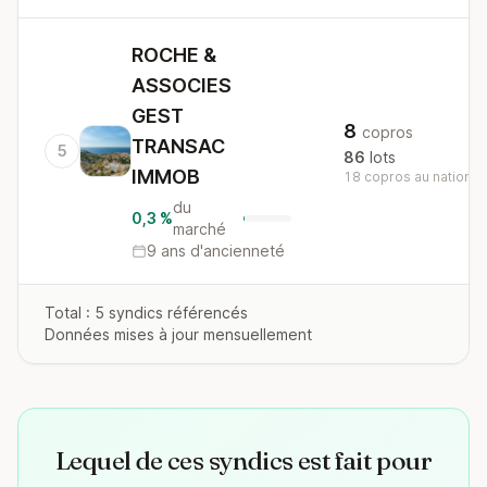
ROCHE &
ASSOCIES
GEST
8
copros
TRANSAC
5
86
lots
IMMOB
18 copros au national
du
0,3 %
marché
9 ans d'ancienneté
Total : 5 syndics référencés
Données mises à jour mensuellement
Lequel de ces syndics est fait pour