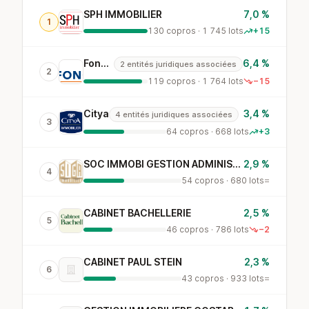
SPH IMMOBILIER
7,0 %
1
130 copros · 1 745 lots
+15
Foncia
6,4 %
2 entités juridiques associées
2
119 copros · 1 764 lots
−15
Citya
3,4 %
4 entités juridiques associées
3
64 copros · 668 lots
+3
SOC IMMOBI GESTION ADMINISTRA
2,9 %
4
54 copros · 680 lots
=
CABINET BACHELLERIE
2,5 %
5
46 copros · 786 lots
−2
CABINET PAUL STEIN
2,3 %
6
43 copros · 933 lots
=