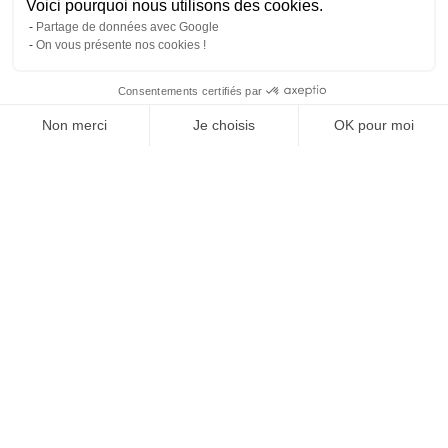
Voici pourquoi nous utilisons des cookies.
Partage de données avec Google
On vous présente nos cookies !
Consentements certifiés par
Comparer les 5 syndics de Marseille 04
Non merci
Je choisis
OK pour moi
Axeptio consent
Plateforme de Gestion du Consentement : Personnalisez vos O
Notre plateforme vous permet d'adapter et de gérer vos paramètr