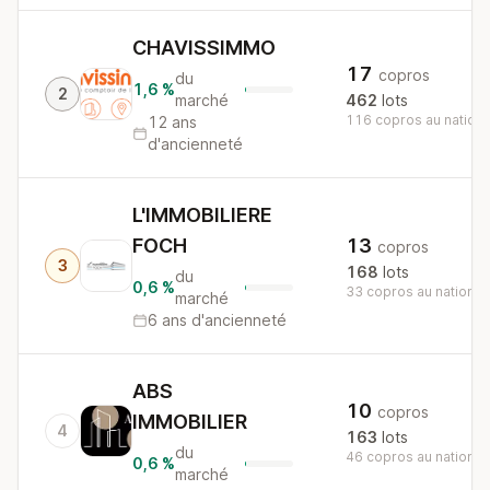
CHAVISSIMMO
17
copros
du
1,6 %
2
marché
462
lots
116 copros au nationa
12 ans
d'ancienneté
L'IMMOBILIERE
FOCH
13
copros
3
168
lots
du
0,6 %
33 copros au national
marché
6 ans d'ancienneté
ABS
10
copros
IMMOBILIER
4
163
lots
du
46 copros au national
0,6 %
marché