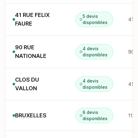
41 RUE FELIX
5 devis
disponibles
FAURE
90 RUE
4 devis
90 r
disponibles
NATIONALE
CLOS DU
4 devis
45 r
disponibles
VALLON
6 devis
BRUXELLES
11 r
disponibles