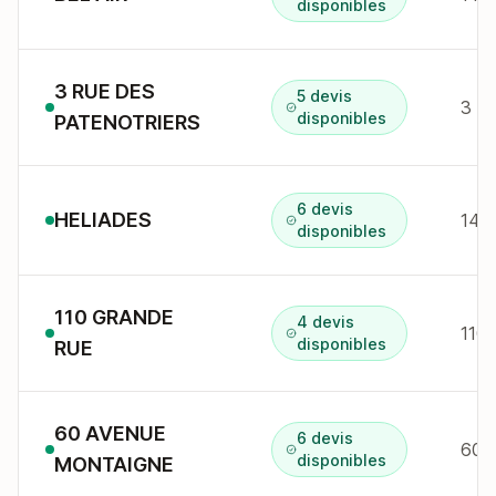
disponibles
3 RUE DES
5 devis
3 r
disponibles
PATENOTRIERS
6 devis
HELIADES
146 
disponibles
110 GRANDE
4 devis
110
disponibles
RUE
60 AVENUE
6 devis
60 
disponibles
MONTAIGNE