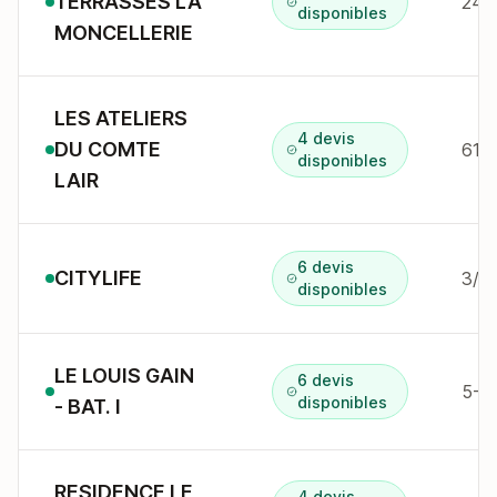
TERRASSES LA
disponibles
MONCELLERIE
LES ATELIERS
4 devis
DU COMTE
61 q
disponibles
LAIR
6 devis
CITYLIFE
3/9 
disponibles
LE LOUIS GAIN
6 devis
5-7
disponibles
- BAT. I
RESIDENCE LE
4 devis