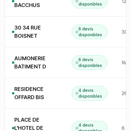
12 r
disponibles
BACCHUS
30 34 RUE
6 devis
30 
disponibles
BOISNET
AUMONERIE
6 devis
Rue 
disponibles
BATIMENT D
RESIDENCE
4 devis
disponibles
OFFARD BIS
PLACE DE
4 devis
L'HOTEL DE
disponibles