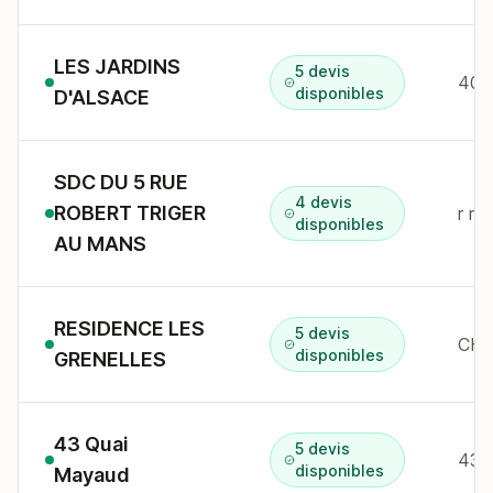
LES JARDINS
5 devis
40 
disponibles
D'ALSACE
SDC DU 5 RUE
4 devis
ROBERT TRIGER
r ro
disponibles
AU MANS
RESIDENCE LES
5 devis
disponibles
GRENELLES
43 Quai
5 devis
43 
disponibles
Mayaud