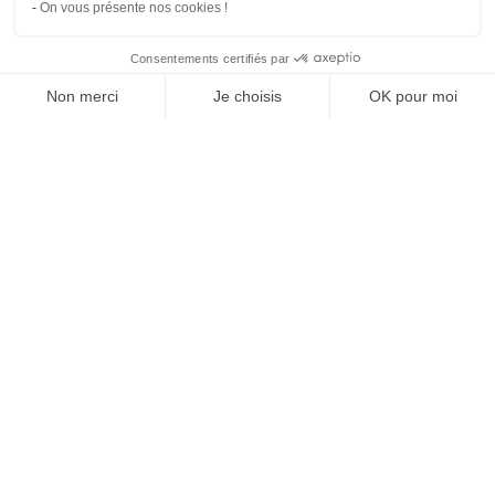
On vous présente nos cookies !
Consentements certifiés par
Comparer avec d'autres syndics
Non merci
Je choisis
OK pour moi
Axeptio consent
Plateforme de Gestion du Consentement : Personnalisez vos O
Notre plateforme vous permet d'adapter et de gérer vos paramètr
Syndi
Compare