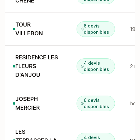
CHENE
TOUR
6 devis
19 r
disponibles
VILLEBON
RESIDENCE LES
4 devis
FLEURS
disponibles
D'ANJOU
JOSEPH
6 devis
bd j
disponibles
MERCIER
LES
4 devis