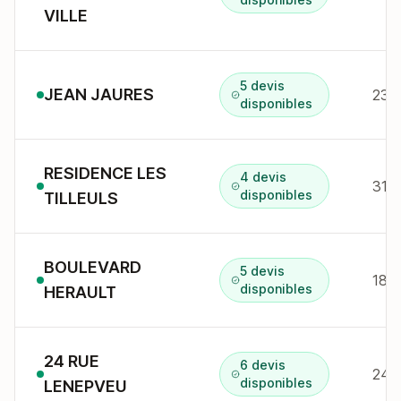
VILLE
5 devis
JEAN JAURES
23 r
disponibles
RESIDENCE LES
4 devis
314
disponibles
TILLEULS
BOULEVARD
5 devis
18 b
disponibles
HERAULT
24 RUE
6 devis
24 
disponibles
LENEPVEU