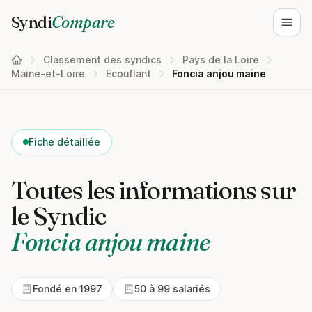
Syndi
Compare
Ouvri
Classement des syndics
Pays de la Loire
Maine-et-Loire
Ecouflant
Foncia anjou maine
Fiche détaillée
Toutes les informations sur
le Syndic
Foncia anjou maine
Fondé en 1997
50 à 99 salariés