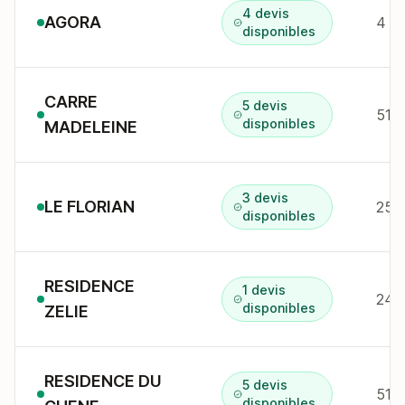
4 devis
AGORA
4 A
disponibles
CARRE
5 devis
51 
disponibles
MADELEINE
3 devis
LE FLORIAN
257
disponibles
RESIDENCE
1 devis
disponibles
ZELIE
RESIDENCE DU
5 devis
51 r
disponibles