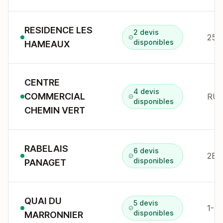
RESIDENCE LES
2 devis
25 
disponibles
HAMEAUX
CENTRE
4 devis
COMMERCIAL
disponibles
CHEMIN VERT
RABELAIS
6 devis
2B r
disponibles
PANAGET
QUAI DU
5 devis
1-3
disponibles
MARRONNIER