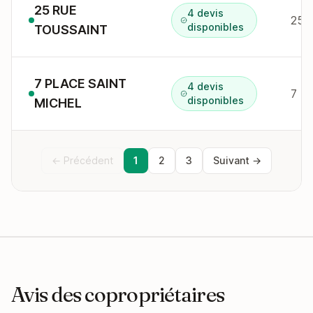
25 RUE
4 devis
25 
disponibles
TOUSSAINT
7 PLACE SAINT
4 devis
7 P
disponibles
MICHEL
← Précédent
1
2
3
Suivant →
Avis des copropriétaires