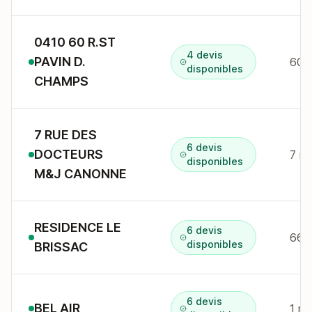
0410 60 R.ST
4 devis
PAVIN D.
disponibles
CHAMPS
7 RUE DES
6 devis
DOCTEURS
disponibles
M&J CANONNE
RESIDENCE LE
6 devis
66 
disponibles
BRISSAC
6 devis
BEL AIR
1 r