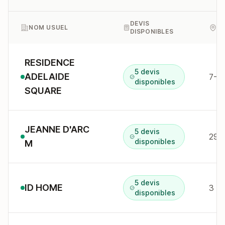
DEVIS
NOM USUEL
A
DISPONIBLES
RESIDENCE
5 devis
ADELAIDE
7-1
disponibles
SQUARE
JEANNE D'ARC
5 devis
29 r
disponibles
M
5 devis
ID HOME
3 ru
disponibles