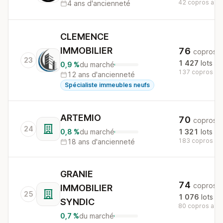
42 copros au n
4 ans d'ancienneté
CLEMENCE
IMMOBILIER
76
copros
23
1 427
lots
0,9 %
du marché
137 copros au 
12 ans d'ancienneté
Spécialiste immeubles neufs
ARTEMIO
70
copros
24
0,8 %
du marché
1 321
lots
183 copros au 
18 ans d'ancienneté
GRANIE
74
copros
IMMOBILIER
25
1 076
lots
SYNDIC
80 copros au n
0,7 %
du marché