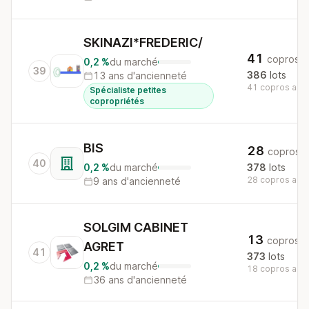
SKINAZI*FREDERIC/
41
copros
0,2 %
du marché
39
386
lots
13 ans d'ancienneté
41 copros au n
Spécialiste petites
copropriétés
BIS
28
copros
40
0,2 %
du marché
378
lots
28 copros au n
9 ans d'ancienneté
SOLGIM CABINET
13
copros
AGRET
41
373
lots
0,2 %
du marché
18 copros au n
36 ans d'ancienneté