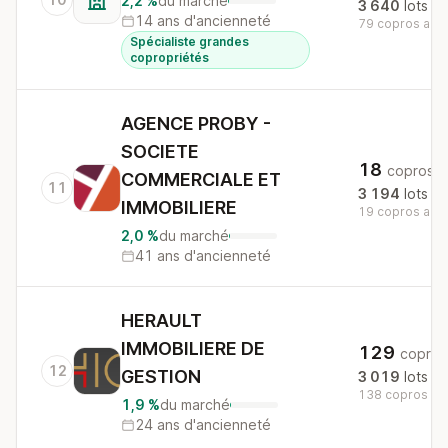
2,2 %
du marché
3 640
lots
14 ans d'ancienneté
79 copros au n
Spécialiste grandes
copropriétés
AGENCE PROBY -
SOCIETE
18
copros
COMMERCIALE ET
11
3 194
lots
IMMOBILIERE
19 copros au n
2,0 %
du marché
41 ans d'ancienneté
HERAULT
IMMOBILIERE DE
129
copros
12
GESTION
3 019
lots
138 copros au 
1,9 %
du marché
24 ans d'ancienneté