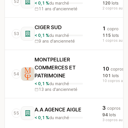
52
< 0,1 %
du marché
120
lots
2 copros au nat
11 ans d'ancienneté
CIGER SUD
1
copro
53
< 0,1 %
du marché
115
lots
1 copros au nat
9 ans d'ancienneté
MONTPELLIER
COMMERCES ET
10
copros
54
PATRIMOINE
101
lots
10 copros au n
< 0,1 %
du marché
13 ans d'ancienneté
3
copros
A.A AGENCE AIGLE
55
94
lots
< 0,1 %
du marché
3 copros au nat