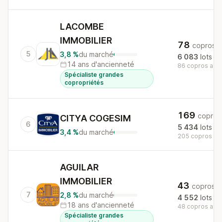
LACOMBE
IMMOBILIER
78
copros
5
3,8 %
du marché
6 083
lots
14 ans d'ancienneté
86 copros au n
Spécialiste grandes
copropriétés
169
copros
CITYA COGESIM
6
5 434
lots
3,4 %
du marché
205 copros au 
AGUILAR
IMMOBILIER
43
copros
7
2,8 %
du marché
4 552
lots
18 ans d'ancienneté
48 copros au n
Spécialiste grandes