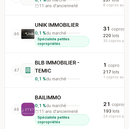
8 copros au nat
11 ans d'ancienneté
UNIK IMMOBILIER
31
copros
0,1 %
du marché
46
220
lots
Spécialiste petites
35 copros au n
copropriétés
BLB IMMOBILIER -
1
copro
47
TEMIC
217
lots
1 copros au nat
0,1 %
du marché
BAILIMMO
21
copros
0,1 %
du marché
48
193
lots
11 ans d'ancienneté
24 copros au n
Spécialiste petites
copropriétés