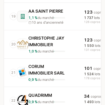
AA SAINT PIERRE
123
copros
19
1,1 %
du marché
1 737
lots
126 copros au 
10 ans d'ancienneté
CHRISTOPHE JAY
123
copros
20
IMMOBILIER
1 550
lots
131 copros au 
1,0 %
du marché
CORUM
101
copros
21
IMMOBILIER SARL
1 524
lots
178 copros au 
0,9 %
du marché
QUADRIMM
34
copros
22
0,9 %
du marché
1 493
lots