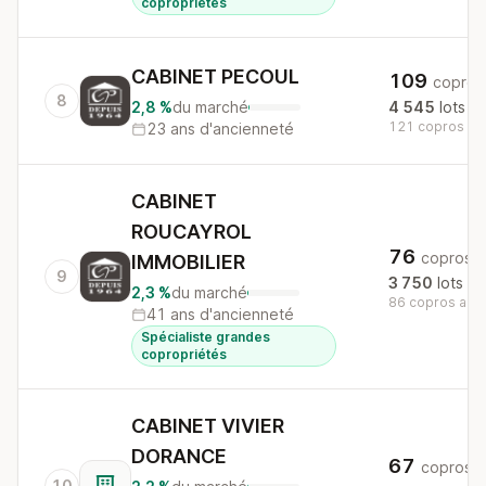
copropriétés
CABINET PECOUL
109
copros
8
2,8 %
du marché
4 545
lots
121 copros au 
23 ans d'ancienneté
CABINET
ROUCAYROL
76
copros
IMMOBILIER
9
3 750
lots
2,3 %
du marché
86 copros au n
41 ans d'ancienneté
Spécialiste grandes
copropriétés
CABINET VIVIER
DORANCE
67
copros
10