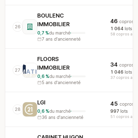
BOULENC
46
copros
IMMOBILIER
26
1 064
lots
0,7 %
du marché
58 copros au n
7 ans d'ancienneté
FLOORS
34
copros
IMMOBILIER
27
1 046
lots
0,6 %
du marché
37 copros au n
5 ans d'ancienneté
LGI
45
copros
28
0,6 %
du marché
997
lots
51 copros au n
36 ans d'ancienneté
CABINET HUGON