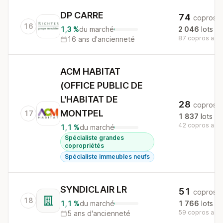
DP CARRE
74
copros
16
1,3 %
du marché
2 046
lots
87 copros au n
16 ans d'ancienneté
ACM HABITAT
(OFFICE PUBLIC DE
L'HABITAT DE
28
copros
MONTPEL
17
1 837
lots
42 copros au n
1,1 %
du marché
Spécialiste grandes
copropriétés
Spécialiste immeubles neufs
SYNDICLAIR LR
51
copros
18
1,1 %
du marché
1 766
lots
59 copros au n
5 ans d'ancienneté