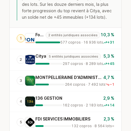
des lots. Sur les douze derniers mois, la plus
forte progression du top revient à Citya, avec
un solde net de +45 immeubles (+134 lots).
Foncia
10,3 %
2 entités juridiques associées
1
577 copros · 16 936 lots
+31
Citya
5,3 %
5 entités juridiques associées
2
297 copros · 8 289 lots
+45
MONTPELLIERAINE D'ADMINISTRATION DE BIENS
4,7 %
3
264 copros · 7 492 lots
−1
136 GESTION
2,9 %
4
162 copros · 2 183 lots
+14
FDI SERVICES IMMOBILIERS
2,3 %
5
132 copros · 8 564 lots
=