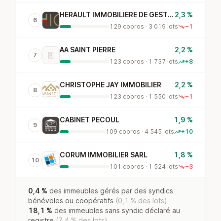
HERAULT IMMOBILIERE DE GESTION
2,3 %
6
129 copros · 3 019 lots
−1
AA SAINT PIERRE
2,2 %
7
123 copros · 1 737 lots
+8
CHRISTOPHE JAY IMMOBILIER
2,2 %
8
123 copros · 1 550 lots
−1
CABINET PECOUL
1,9 %
9
109 copros · 4 545 lots
+10
CORUM IMMOBILIER SARL
1,8 %
10
101 copros · 1 524 lots
−3
0,4 %
des immeubles gérés par des syndics
bénévoles ou coopératifs
(0,1 % des lots)
18,1 %
des immeubles sans syndic déclaré au
registre
(7,4 % des lots)