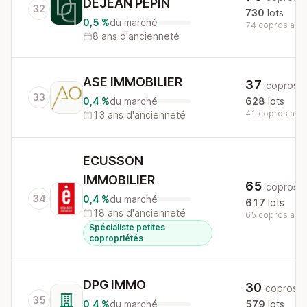
DEJEAN PEPIN
32
730
lots
0,5 %
du marché
74 copros au n
8 ans d'ancienneté
ASE IMMOBILIER
37
copros
33
0,4 %
du marché
628
lots
41 copros au n
13 ans d'ancienneté
ECUSSON
IMMOBILIER
65
copros
34
0,4 %
du marché
617
lots
18 ans d'ancienneté
65 copros au n
Spécialiste petites
copropriétés
DPG IMMO
30
copros
35
0,4 %
du marché
579
lots