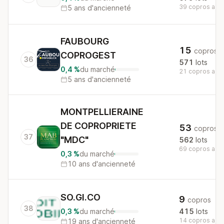
39 copros au n
5 ans d'ancienneté
FAUBOURG
15
copros
COPROGEST
36
571
lots
0,4 %
du marché
21 copros au n
5 ans d'ancienneté
MONTPELLIERAINE
DE COPROPRIETE
53
copros
37
"MDC"
562
lots
69 copros au n
0,3 %
du marché
10 ans d'ancienneté
SO.GI.CO
9
copros
38
0,3 %
du marché
415
lots
14 copros au n
19 ans d'ancienneté