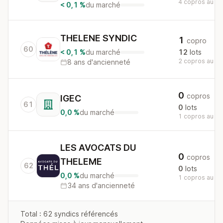
4 copros au nat
< 0,1 %
du marché
THELENE SYNDIC
1
copro
60
< 0,1 %
du marché
12
lots
2 copros au nat
8 ans d'ancienneté
0
copros
IGEC
61
0
lots
0,0 %
du marché
1 copros au nat
LES AVOCATS DU
0
copros
THELEME
62
0
lots
0,0 %
du marché
1 copros au nat
34 ans d'ancienneté
Total : 62 syndics référencés