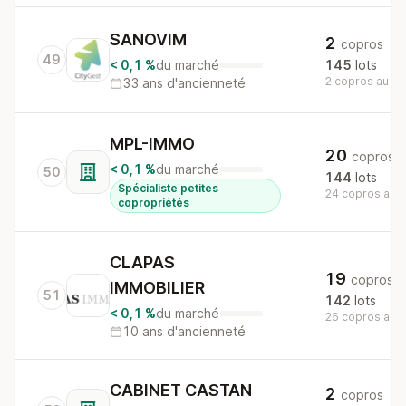
SANOVIM
2
copros
49
< 0,1 %
du marché
145
lots
2 copros au nat
33 ans d'ancienneté
MPL-IMMO
20
copros
< 0,1 %
du marché
50
144
lots
Spécialiste petites
24 copros au n
copropriétés
CLAPAS
19
copros
IMMOBILIER
51
142
lots
< 0,1 %
du marché
26 copros au n
10 ans d'ancienneté
CABINET CASTAN
2
copros