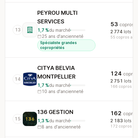
PEYROU MULTI
SERVICES
53
copros
13
1,7 %
du marché
2 774
lots
25 ans d'ancienneté
55 copros au n
Spécialiste grandes
copropriétés
CITYA BELVIA
124
copros
MONTPELLIER
14
2 751
lots
1,7 %
du marché
166 copros au 
10 ans d'ancienneté
136 GESTION
162
copros
15
1,3 %
du marché
2 183
lots
172 copros au 
8 ans d'ancienneté