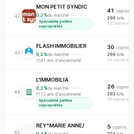
MON PETIT SYNDIC
41
copros
0,2 %
du marché
42
296
lots
Spécialiste petites
62 copros au n
copropriétés
FLASH IMMOBILIER
30
copros
43
0,2 %
du marché
266
lots
33 copros au n
41 ans d'ancienneté
L'IMMOBILIA
26
copros
0,2 %
du marché
44
263
lots
12 ans d'ancienneté
28 copros au n
Spécialiste petites
copropriétés
REY*MARIE ANNE/
5
copros
45
0,1 %
du marché
237
lots