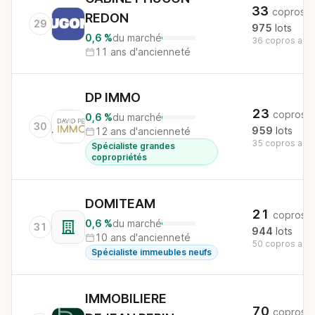
33
copros
REDON
29
975
lots
0,6 %
du marché
36 copros au n
11 ans d'ancienneté
DP IMMO
23
copros
0,6 %
du marché
30
959
lots
12 ans d'ancienneté
35 copros au n
Spécialiste grandes
copropriétés
DOMITEAM
21
copros
0,6 %
du marché
31
944
lots
10 ans d'ancienneté
50 copros au n
Spécialiste immeubles neufs
IMMOBILIERE
70
copros