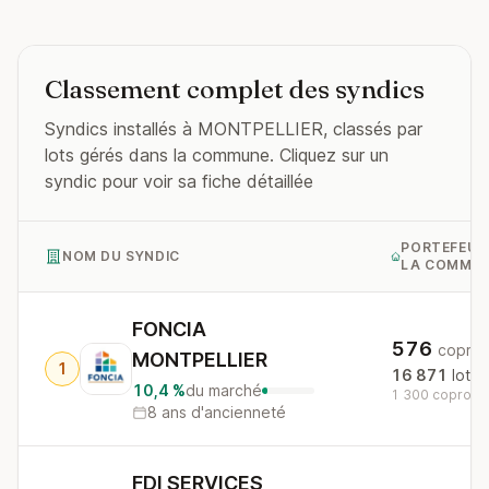
Classement complet des syndics
Syndics installés à MONTPELLIER, classés par
lots gérés dans la commune. Cliquez sur un
syndic pour voir sa fiche détaillée
PORTEFEUI
NOM DU SYNDIC
LA COMMU
FONCIA
576
copros
MONTPELLIER
1
16 871
lots
10,4 %
du marché
1 300 copros a
8 ans d'ancienneté
FDI SERVICES