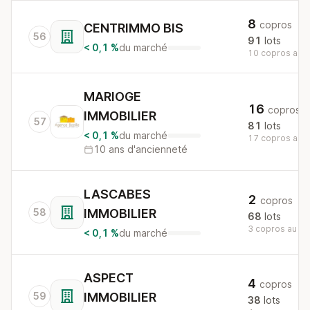
8
copros
CENTRIMMO BIS
56
91
lots
< 0,1 %
du marché
10 copros au n
MARIOGE
16
copros
IMMOBILIER
57
81
lots
< 0,1 %
du marché
17 copros au n
10 ans d'ancienneté
LASCABES
2
copros
58
IMMOBILIER
68
lots
3 copros au nat
< 0,1 %
du marché
ASPECT
4
copros
59
IMMOBILIER
38
lots