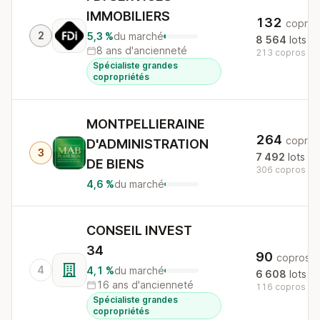
IMMOBILIERS
132
copros
2
5,3 %
du marché
8 564
lots
8 ans d'ancienneté
213 copros au 
Spécialiste grandes
copropriétés
MONTPELLIERAINE
264
copros
D'ADMINISTRATION
3
7 492
lots
DE BIENS
306 copros au 
4,6 %
du marché
CONSEIL INVEST
34
90
copros
4
4,1 %
du marché
6 608
lots
16 ans d'ancienneté
116 copros au 
Spécialiste grandes
copropriétés