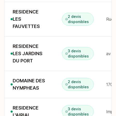
RESIDENCE
2 devis
LES
disponibles
FAUVETTES
RESIDENCE
3 devis
LES JARDINS
av m
disponibles
DU PORT
DOMAINE DES
2 devis
1709
disponibles
NYMPHEAS
RESIDENCE
3 devis
Impas
disponibles
L'AIRIAL