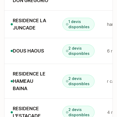
DON GREGORIO
RESIDENCE LA
1 devis
ham 
disponibles
JUNCADE
2 devis
DOUS HAOUS
6 r 
disponibles
RESIDENCE LE
2 devis
HAMEAU
r ca
disponibles
BAINA
RESIDENCE
2 devis
4 r 
disponibles
L'ESTACADE