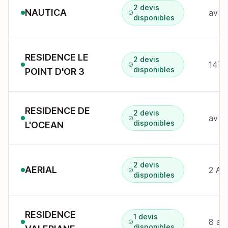
2 devis
NAUTICA
av d
disponibles
RESIDENCE LE
2 devis
disponibles
POINT D'OR 3
RESIDENCE DE
2 devis
av d
disponibles
L'OCEAN
2 devis
AERIAL
disponibles
RESIDENCE
1 devis
8 av
disponibles