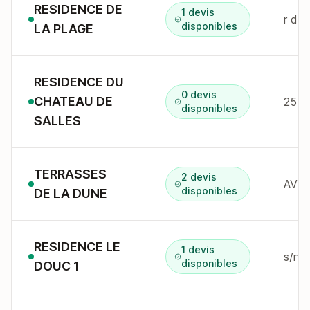
RESIDENCE DE
1 devis
r de 
disponibles
LA PLAGE
RESIDENCE DU
0 devis
CHATEAU DE
25 r
disponibles
SALLES
TERRASSES
2 devis
disponibles
DE LA DUNE
RESIDENCE LE
1 devis
s/n 
disponibles
DOUC 1