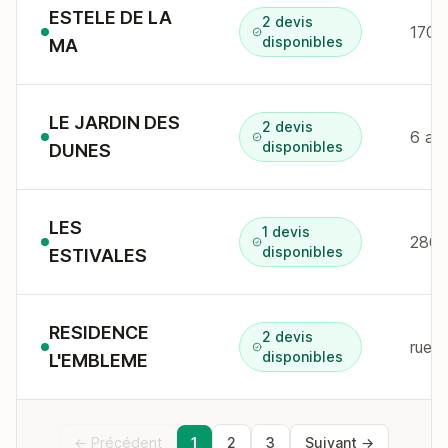
ESTELE DE LA
2 devis
1707
disponibles
MA
LE JARDIN DES
2 devis
6 av
disponibles
DUNES
LES
1 devis
280 
disponibles
ESTIVALES
RESIDENCE
2 devis
rue 
disponibles
L'EMBLEME
← Précédent
1
2
3
Suivant →