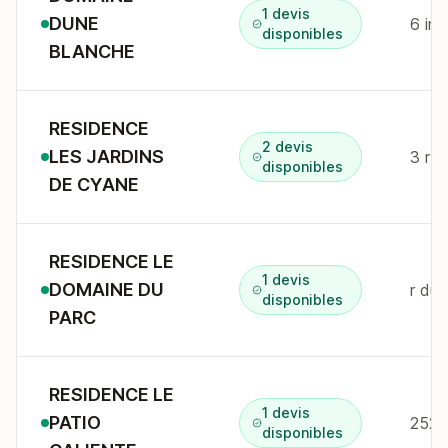
1 devis
DUNE
6 im
disponibles
BLANCHE
RESIDENCE
2 devis
LES JARDINS
3 r 
disponibles
DE CYANE
RESIDENCE LE
1 devis
DOMAINE DU
r du
disponibles
PARC
RESIDENCE LE
1 devis
PATIO
disponibles