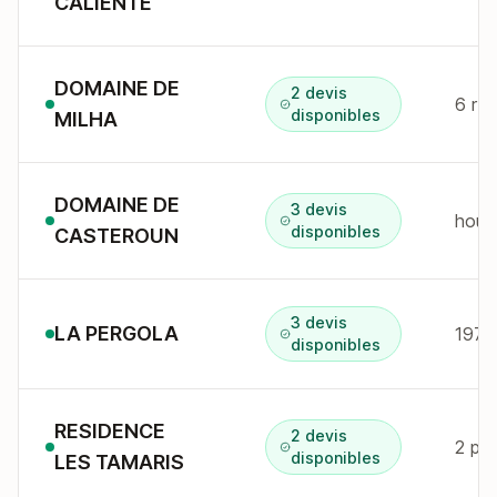
CALIENTE
DOMAINE DE
2 devis
6 r 
disponibles
MILHA
DOMAINE DE
3 devis
hour
disponibles
CASTEROUN
3 devis
LA PERGOLA
197 
disponibles
RESIDENCE
2 devis
2 pl 
disponibles
LES TAMARIS