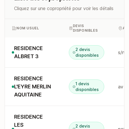
Cliquez sur une copropriété pour voir les détails
DEVIS
NOM USUEL
AD
DISPONIBLES
RESIDENCE
2 devis
s/n 
disponibles
ALBRET 3
RESIDENCE
1 devis
L'EYRE MERLIN
disponibles
AQUITAINE
RESIDENCE
LES
2 devis