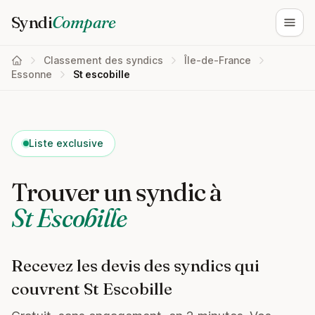
Syndi
Compare
Ouvri
Classement des syndics
Île-de-France
Essonne
St escobille
Liste exclusive
Trouver un syndic à
St Escobille
Recevez les devis des syndics qui
couvrent St Escobille