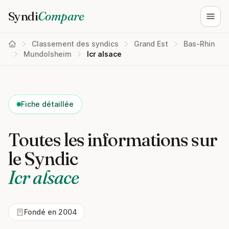
Syndi
Compare
Ouvri
Classement des syndics
Grand Est
Bas-Rhin
Mundolsheim
Icr alsace
Fiche détaillée
Toutes les informations sur
le Syndic
Icr alsace
Fondé en 2004