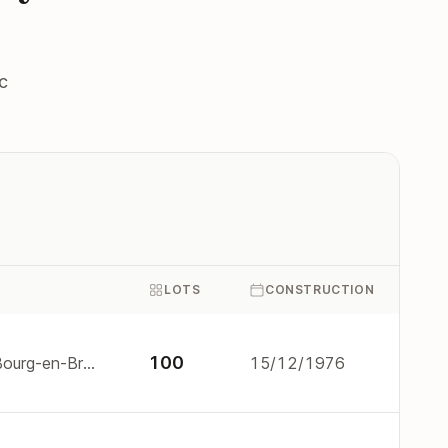
c
LOTS
CONSTRUCTION
100
39 av amedee mercier 1000 Bourg-en-Bresse
15/12/1976