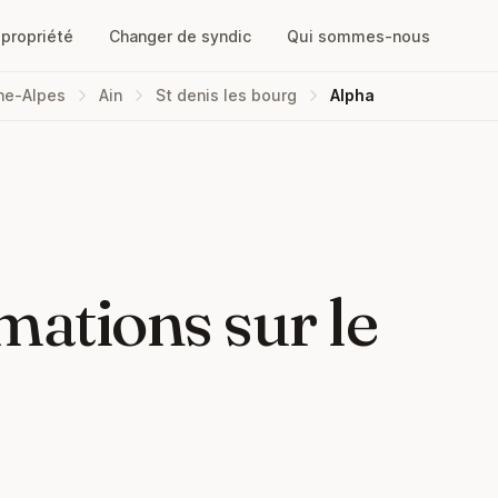
opropriété
Changer de syndic
Qui sommes-nous
ne-Alpes
Ain
St denis les bourg
Alpha
mations sur le