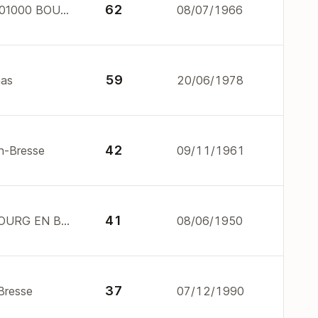
62
1.3.5 Rue Alfred de Bertholet 01000 BOURG EN BRESSE
08/07/1966
59
nas
20/06/1978
42
en-Bresse
09/11/1961
41
3 av alphonse baudin 1000 BOURG EN BRESSE
08/06/1950
37
-Bresse
07/12/1990