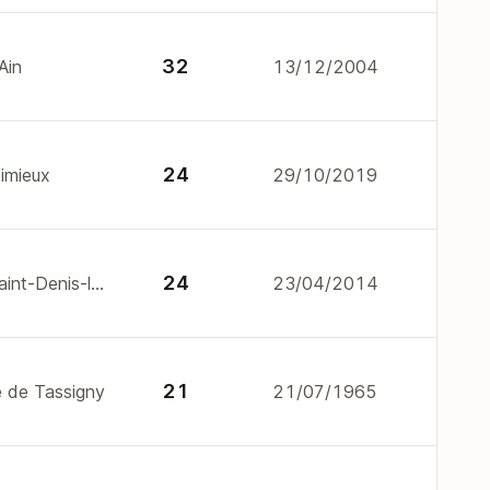
32
Ain
13/12/2004
24
imieux
29/10/2019
24
180 r de schutterwald 1000 Saint-Denis-lès-Bourg
23/04/2014
21
e de Tassigny
21/07/1965