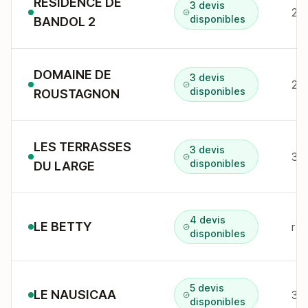
RESIDENCE DE
3 devis
27
disponibles
BANDOL 2
DOMAINE DE
3 devis
200
disponibles
ROUSTAGNON
LES TERRASSES
3 devis
310
disponibles
DU LARGE
4 devis
LE BETTY
r d
disponibles
5 devis
LE NAUSICAA
disponibles