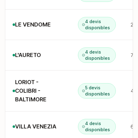
4 devis
LE VENDOME
29
disponibles
4 devis
L'AURETO
76
disponibles
LORIOT -
5 devis
COLIBRI -
disponibles
BALTIMORE
4 devis
VILLA VENEZIA
6-
disponibles