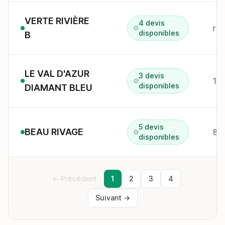
VERTE RIVIÈRE
4 devis
r c
disponibles
B
LE VAL D'AZUR
3 devis
160
disponibles
DIAMANT BLEU
5 devis
BEAU RIVAGE
disponibles
← Précédent
1
2
3
4
Suivant →