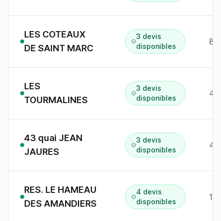
LES COTEAUX
3 devis
84
disponibles
DE SAINT MARC
LES
3 devis
48
disponibles
TOURMALINES
43 quai JEAN
3 devis
disponibles
JAURES
RES. LE HAMEAU
4 devis
188
disponibles
DES AMANDIERS