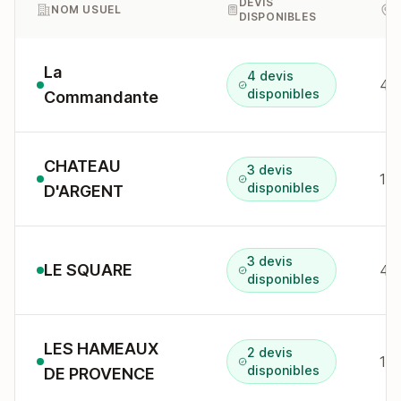
DEVIS
NOM USUEL
DISPONIBLES
La
4 devis
disponibles
Commandante
CHATEAU
3 devis
10
disponibles
D'ARGENT
3 devis
LE SQUARE
404
disponibles
LES HAMEAUX
2 devis
15
disponibles
DE PROVENCE