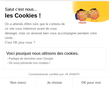
Salut c'est nous...
les Cookies !
On a attendu d'être sûrs que le contenu de
ce site vous intéresse avant de vous
déranger, mais on aimerait bien vous accompagner pendant votre
visite...
C'est OK pour vous ?
Voici pourquoi nous utilisons des cookies.
Partage de données avec Google
On vous présente nos cookies !
Consentements certifiés par
Comparer avec d'autres syndics
Non merci
Je choisis
OK pour moi
Axeptio consent
Plateforme de Gestion du Consentement : Personnalisez vos O
Notre plateforme vous permet d'adapter et de gérer vos paramètr