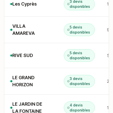
3 devis
Les Cyprès
151
disponibles
VILLA
5 devis
98
disponibles
AMAREVA
5 devis
RIVE SUD
disponibles
LE GRAND
3 devis
240
disponibles
HORIZON
LE JARDIN DE
4 devis
140
disponibles
LA FONTAINE