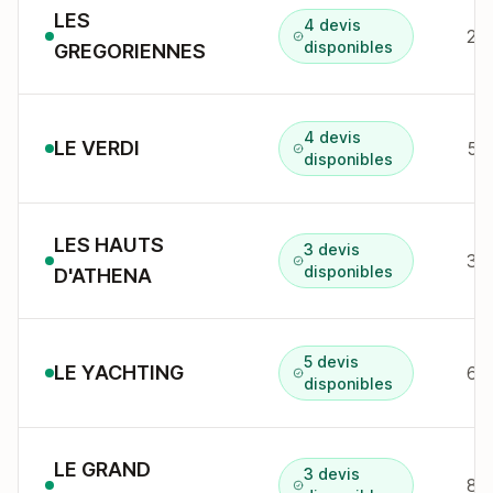
LES
4 devis
23 
disponibles
GREGORIENNES
4 devis
LE VERDI
58
disponibles
LES HAUTS
3 devis
32
disponibles
D'ATHENA
5 devis
LE YACHTING
60 
disponibles
LE GRAND
3 devis