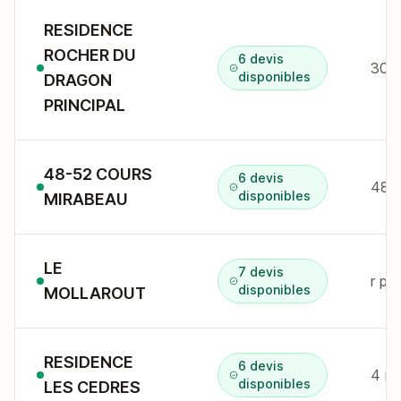
RESIDENCE
ROCHER DU
6 devis
30 a
disponibles
DRAGON
PRINCIPAL
48-52 COURS
6 devis
48 c
disponibles
MIRABEAU
LE
7 devis
r pa
disponibles
MOLLAROUT
RESIDENCE
6 devis
4 r 
disponibles
LES CEDRES