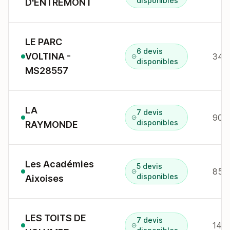
disponibles
D'ENTREMONT
LE PARC
6 devis
VOLTINA -
disponibles
MS28557
LA
7 devis
disponibles
RAYMONDE
Les Académies
5 devis
85 r
disponibles
Aixoises
LES TOITS DE
7 devis
145 