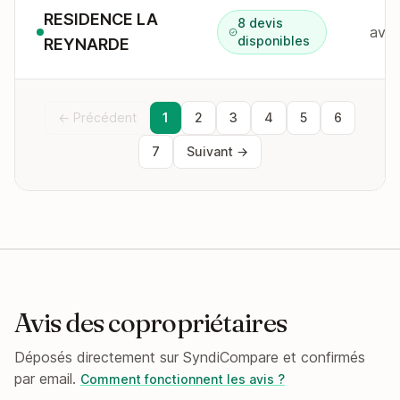
RESIDENCE LA
8 devis
disponibles
REYNARDE
← Précédent
1
2
3
4
5
6
7
Suivant →
Avis des copropriétaires
Déposés directement sur SyndiCompare et confirmés
par email.
Comment fonctionnent les avis ?