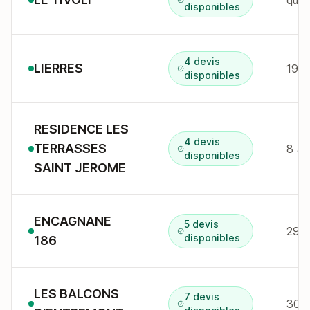
quar
disponibles
4 devis
LIERRES
disponibles
RESIDENCE LES
4 devis
TERRASSES
8 av
disponibles
SAINT JEROME
ENCAGNANE
5 devis
disponibles
186
LES BALCONS
7 devis
30 a