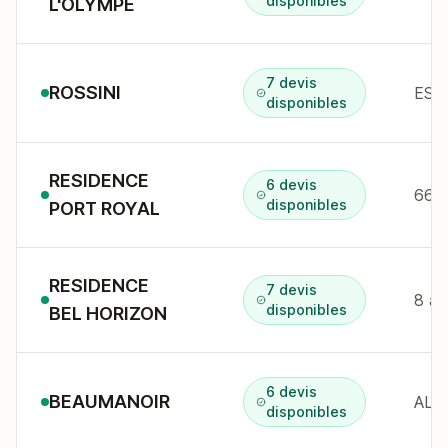
disponibles
L'OLYMPE
7 devis
ROSSINI
disponibles
RESIDENCE
6 devis
disponibles
PORT ROYAL
RESIDENCE
7 devis
8 av
disponibles
BEL HORIZON
6 devis
BEAUMANOIR
disponibles