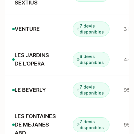
SEXTIUS
7 devis
VENTURE
disponibles
LES JARDINS
6 devis
45r 
disponibles
DE L'OPERA
7 devis
LE BEVERLY
disponibles
LES FONTAINES
7 devis
DE MEJANES
95 a
disponibles
ABD