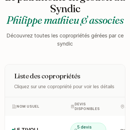
Syndic
Philippe mathieu & associes
Découvrez toutes les copropriétés gérées par ce
syndic
Liste des copropriétés
Cliquez sur une copropriété pour voir les détails
DEVIS
NOM USUEL
AD
DISPONIBLES
5 devis
LE TIVOLI