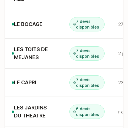
7 devis
LE BOCAGE
disponibles
LES TOITS DE
7 devis
2 pl
disponibles
MEJANES
7 devis
LE CAPRI
23 r
disponibles
LES JARDINS
6 devis
r am
disponibles
DU THEATRE