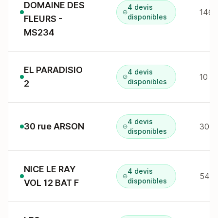
DOMAINE DES
4 devis
146 
disponibles
FLEURS -
MS234
EL PARADISIO
4 devis
10 a
disponibles
2
4 devis
30 rue ARSON
30 r
disponibles
NICE LE RAY
4 devis
54 
disponibles
VOL 12 BAT F