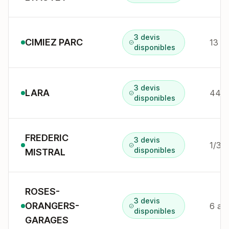
3 devis
CIMIEZ PARC
13 av
disponibles
3 devis
LARA
44 b
disponibles
FREDERIC
3 devis
1/3 r
disponibles
MISTRAL
ROSES-
3 devis
ORANGERS-
6 av
disponibles
GARAGES