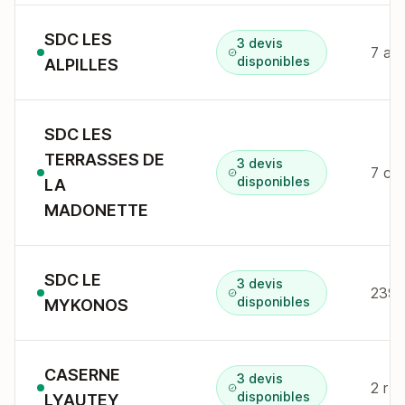
SDC LES
3 devis
7 av
disponibles
ALPILLES
SDC LES
TERRASSES DE
3 devis
disponibles
LA
MADONETTE
SDC LE
3 devis
239 
disponibles
MYKONOS
CASERNE
3 devis
2 r 
disponibles
LYAUTEY