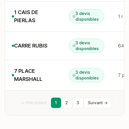
1 CAIS DE
3 devis
1 r c
disponibles
PIERLAS
3 devis
CARRE RUBIS
64 a
disponibles
7 PLACE
3 devis
7 pl 
disponibles
MARSHALL
← Précédent
1
2
3
Suivant →