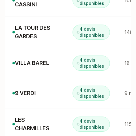
16B 
disponibles
CASSINI
LA TOUR DES
4 devis
148 
disponibles
GARDES
4 devis
VILLA BAREL
18 bd
disponibles
4 devis
9 VERDI
9 r v
disponibles
LES
4 devis
115 a
disponibles
CHARMILLES