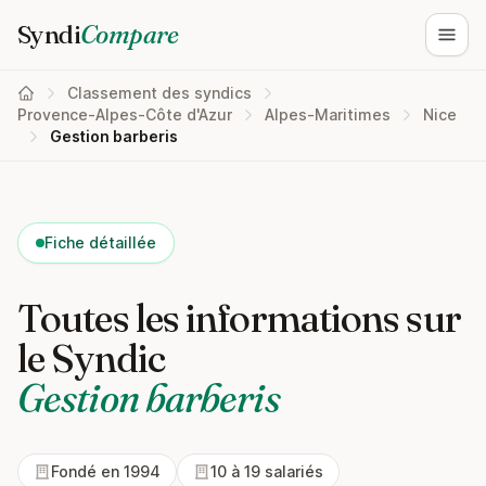
Syndi
Compare
Ouvri
Classement des syndics
Provence-Alpes-Côte d'Azur
Alpes-Maritimes
Nice
Gestion barberis
Fiche détaillée
Toutes les informations sur
le Syndic
Gestion barberis
Fondé en 1994
10 à 19 salariés