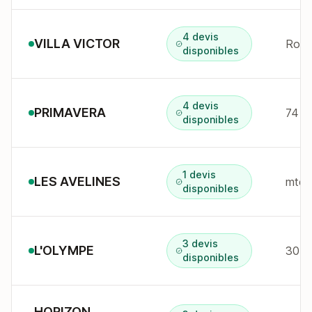
4 devis
VILLA VICTOR
Rout
disponibles
4 devis
PRIMAVERA
74 a
disponibles
1 devis
LES AVELINES
mte d
disponibles
3 devis
L'OLYMPE
30 b
disponibles
HORIZON