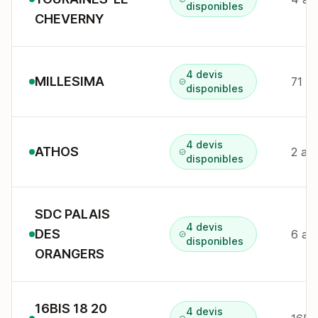
disponibles
CHEVERNY
4 devis
MILLESIMA
71 A
disponibles
4 devis
ATHOS
2 av
disponibles
SDC PALAIS
4 devis
DES
6 av
disponibles
ORANGERS
16BIS 18 20
4 devis