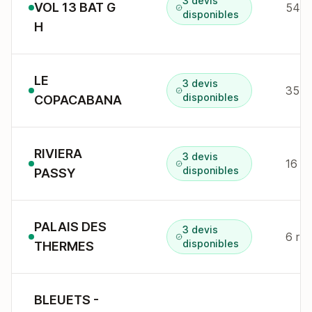
3 devis
VOL 13 BAT G
54 
disponibles
H
LE
3 devis
35 r
disponibles
COPACABANA
RIVIERA
3 devis
16 r 
disponibles
PASSY
PALAIS DES
3 devis
6 r d
disponibles
THERMES
BLEUETS -