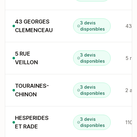
43 GEORGES
3 devis
43 a
disponibles
CLEMENCEAU
5 RUE
3 devis
5 r v
disponibles
VEILLON
TOURAINES-
3 devis
2 av
disponibles
CHINON
HESPERIDES
3 devis
disponibles
ET RADE