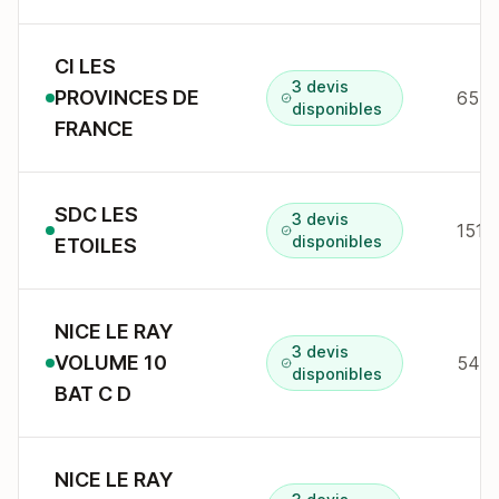
CI LES
3 devis
PROVINCES DE
65 b
disponibles
FRANCE
SDC LES
3 devis
151 
disponibles
ETOILES
NICE LE RAY
3 devis
VOLUME 10
54 
disponibles
BAT C D
NICE LE RAY