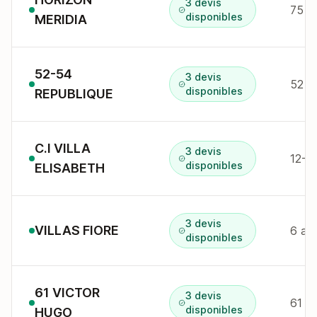
3 devis
75 b
disponibles
MERIDIA
52-54
3 devis
52 a
disponibles
REPUBLIQUE
C.I VILLA
3 devis
12-14
disponibles
ELISABETH
3 devis
VILLAS FIORE
disponibles
61 VICTOR
3 devis
61 b
disponibles
HUGO