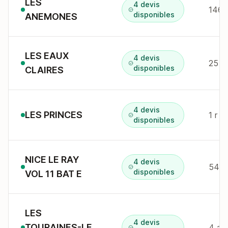
LES
4 devis
146 
disponibles
ANEMONES
LES EAUX
4 devis
25 a
disponibles
CLAIRES
4 devis
LES PRINCES
1 r 
disponibles
NICE LE RAY
4 devis
54 
disponibles
VOL 11 BAT E
LES
4 devis
TOURAINES-LE
4 av