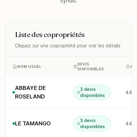
syndic
Liste des copropriétés
Cliquez sur une copropriété pour voir les détails
DEVIS
NOM USUEL
AD
DISPONIBLES
ABBAYE DE
3 devis
44 b
disponibles
ROSELAND
3 devis
LE TAMANGO
44 b
disponibles